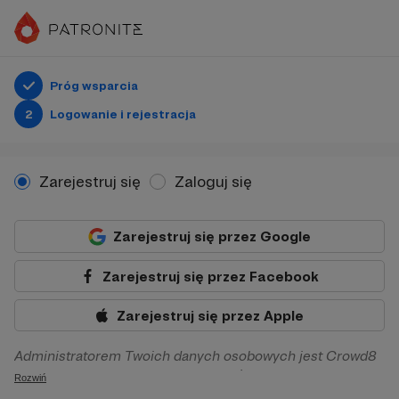
Próg wsparcia
2
Logowanie i rejestracja
Zarejestruj się
Zaloguj się
Zarejestruj się przez Google
Zarejestruj się przez Facebook
Zarejestruj się przez Apple
Administratorem Twoich danych osobowych jest Crowd8
sp. z o.o. z siedziba w Warszawie, ul. Żwirki i Wigury 16, 02-
Rozwiń
092 Warszawa. Twoje dane osobowe będą przetwarzane w