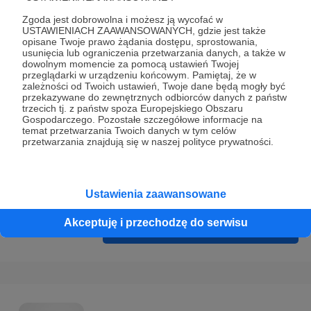
Prywatności
.
Zgoda jest dobrowolna i możesz ją wycofać w
* Wyrażam zgodę na przetwarzanie moich danych
USTAWIENIACH ZAAWANSOWANYCH, gdzie jest także
opisane Twoje prawo żądania dostępu, sprostowania,
osobowych podanych w formularzu rejestracyjnym w celu
usunięcia lub ograniczenia przetwarzania danych, a także w
prawidłowego świadczenia usług serwisu Patronite.
dowolnym momencie za pomocą ustawień Twojej
przeglądarki w urządzeniu końcowym. Pamiętaj, że w
zależności od Twoich ustawień, Twoje dane będą mogły być
Wyrażam zgodę na otrzymywanie drogą elektroniczną
przekazywane do zewnętrznych odbiorców danych z państw
informacji handlowych - newslettera. Opcja ta może zostać
trzecich tj. z państw spoza Europejskiego Obszaru
Gospodarczego. Pozostałe szczegółowe informacje na
zmieniona w ustawieniach konta.
temat przetwarzania Twoich danych w tym celów
przetwarzania znajdują się w naszej polityce prywatności.
Ustawienia zaawansowane
Akceptuję i przechodzę do serwisu
Cofnij
Zarejestruj się i przejdź dalej