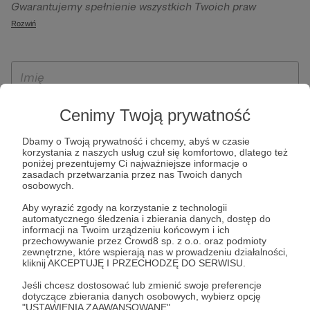
Gwarantujemy spełnienie wszystkich Twoich praw
szczególności w celu wykonania umowy zawartej z Tobą, w
wynikających z ogólnego rozporządzenia o ochronie
Rozwiń
tym do umożliwienia świadczenia usługi drogą
danych, tj. prawo dostępu, sprostowania oraz usunięcia
elektroniczną oraz pełnego korzystania z platformy
Twoich danych, ograniczenia ich przetwarzania, prawo do
Patronite.pl, w tym możliwości dokonywania oraz
ich przenoszenia, niepodlegania zautomatyzowanemu
otrzymywania wsparcia na naszej platformie oraz
podejmowaniu decyzji, w tym profilowaniu, a także prawo
dokonywania płatności.
wyrażenia sprzeciwu wobec przetwarzania Twoich danych
Cenimy Twoją prywatność
osobowych. Rejestracja dla osób niepełnoletnich możliwa
jest po przekazaniu podpisanego formularza "Zgodna na
Dbamy o Twoją prywatność i chcemy, abyś w czasie
korzystania z naszych usług czuł się komfortowo, dlatego też
założenie konta przez osobę niepełnoletnią", formularz
poniżej prezentujemy Ci najważniejsze informacje o
dostępny jest na stronie regulaminu Patronite.pl.
zasadach przetwarzania przez nas Twoich danych
osobowych.
Aby wyrazić zgody na korzystanie z technologii
automatycznego śledzenia i zbierania danych, dostęp do
informacji na Twoim urządzeniu końcowym i ich
przechowywanie przez Crowd8 sp. z o.o. oraz podmioty
zewnętrzne, które wspierają nas w prowadzeniu działalności,
kliknij AKCEPTUJĘ I PRZECHODZĘ DO SERWISU.
Jeśli chcesz dostosować lub zmienić swoje preferencje
* Zapoznałem się i akceptuję
Regulamin
serwisu oraz
Politykę
dotyczące zbierania danych osobowych, wybierz opcję
"USTAWIENIA ZAAWANSOWANE".