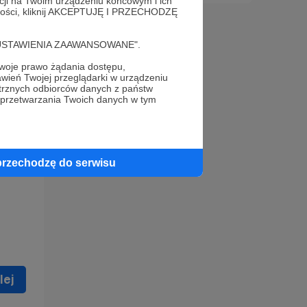
acji na Twoim urządzeniu końcowym i ich
alności, kliknij AKCEPTUJĘ I PRZECHODZĘ
cję "USTAWIENIA ZAAWANSOWANE".
oje prawo żądania dostępu,
wień Twojej przeglądarki w urządzeniu
trznych odbiorców danych z państw
 celu
 przetwarzania Twoich danych w tym
ną
 zostać
przechodzę do serwisu
lej