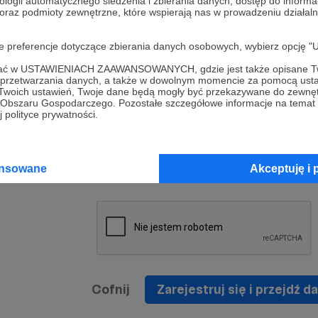
ologii automatycznego śledzenia i zbierania danych, dostęp do inform
a umowy
nie
 oraz podmioty zewnętrzne, które wspierają nas w prowadzeniu dział
nia
nięcia
nia z
* Zapoznałem się i akceptuję
Regulamin
serwisu oraz
prawo
oje preferencje dotyczące zbierania danych osobowych, wybierz op
wania
Politykę Prywatności
.
zowanemu
ofać w USTAWIENIACH ZAAWANSOWANYCH, gdzie jest także opisane Tw
 oraz
że prawo
a przetwarzania danych, a także w dowolnym momencie za pomocą usta
* Wyrażam zgodę na przetwarzanie moich danych
 Twoich ustawień, Twoje dane będą mogły być przekazywane do zewnę
h
osobowych podanych w formularzu rejestracyjnym w
go Obszaru Gospodarczego. Pozostałe szczegółowe informacje na temat
 polityce prywatności.
prawidłowego świadczenia usług serwisu Patronite.
Wyrażam zgodę na otrzymywanie drogą elektronicz
nta
informacji handlowych - newslettera. Opcja ta może
jest na
ansowane
Akceptuję i 
zmieniona w ustawieniach konta.
Cofnij
Zarejestruj się i przejdź da