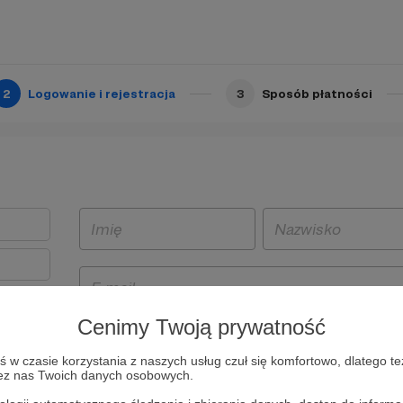
2
Logowanie i rejestracja
3
Sposób płatności
Cenimy Twoją prywatność
t
w czasie korzystania z naszych usług czuł się komfortowo, dlatego te
i i
zez nas Twoich danych osobowych.
owe będą
aw