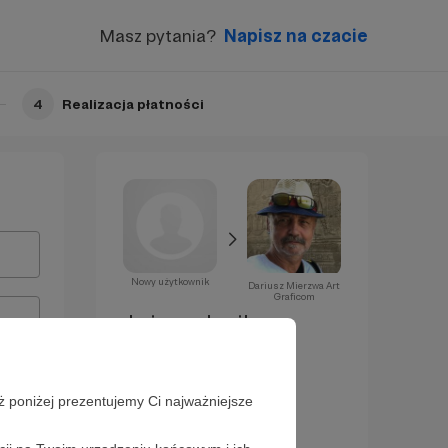
Masz pytania?
Napisz na czacie
4
Realizacja płatności
Nowy użytkownik
Dariusz Mierzwa Art
Graficom
Już za chwilę
zostaniesz
Patronem!
ż poniżej prezentujemy Ci najważniejsze