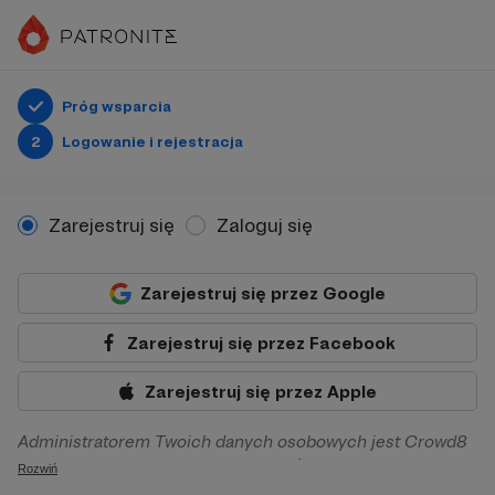
Próg wsparcia
2
Logowanie i rejestracja
Zarejestruj się
Zaloguj się
Zarejestruj się przez Google
Zarejestruj się przez Facebook
Zarejestruj się przez Apple
Administratorem Twoich danych osobowych jest Crowd8
sp. z o.o. z siedziba w Warszawie, ul. Żwirki i Wigury 16, 02-
Rozwiń
092 Warszawa. Twoje dane osobowe będą przetwarzane w