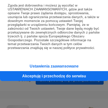
Prywatności
.
Zgoda jest dobrowolna i możesz ją wycofać w
USTAWIENIACH ZAAWANSOWANYCH, gdzie jest także
* Wyrażam zgodę na przetwarzanie moich danych
opisane Twoje prawo żądania dostępu, sprostowania,
osobowych podanych w formularzu rejestracyjnym w celu
usunięcia lub ograniczenia przetwarzania danych, a także w
dowolnym momencie za pomocą ustawień Twojej
prawidłowego świadczenia usług serwisu Patronite.
przeglądarki w urządzeniu końcowym. Pamiętaj, że w
zależności od Twoich ustawień, Twoje dane będą mogły być
Wyrażam zgodę na otrzymywanie drogą elektroniczną
przekazywane do zewnętrznych odbiorców danych z państw
trzecich tj. z państw spoza Europejskiego Obszaru
informacji handlowych - newslettera. Opcja ta może zostać
Gospodarczego. Pozostałe szczegółowe informacje na
zmieniona w ustawieniach konta.
temat przetwarzania Twoich danych w tym celów
przetwarzania znajdują się w naszej polityce prywatności.
Ustawienia zaawansowane
Akceptuję i przechodzę do serwisu
Cofnij
Zarejestruj się i przejdź dalej