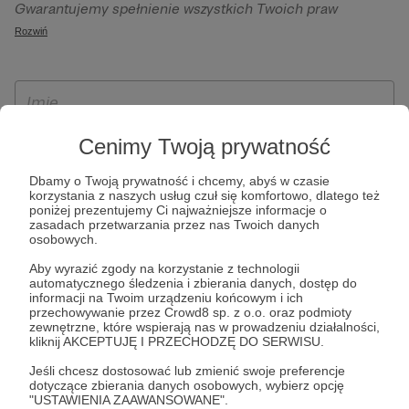
Gwarantujemy spełnienie wszystkich Twoich praw
szczególności w celu wykonania umowy zawartej z Tobą, w
wynikających z ogólnego rozporządzenia o ochronie
Rozwiń
tym do umożliwienia świadczenia usługi drogą
danych, tj. prawo dostępu, sprostowania oraz usunięcia
elektroniczną oraz pełnego korzystania z platformy
Twoich danych, ograniczenia ich przetwarzania, prawo do
Patronite.pl, w tym możliwości dokonywania oraz
ich przenoszenia, niepodlegania zautomatyzowanemu
otrzymywania wsparcia na naszej platformie oraz
podejmowaniu decyzji, w tym profilowaniu, a także prawo
dokonywania płatności.
wyrażenia sprzeciwu wobec przetwarzania Twoich danych
Cenimy Twoją prywatność
osobowych. Rejestracja dla osób niepełnoletnich możliwa
Dbamy o Twoją prywatność i chcemy, abyś w czasie
jest po przekazaniu podpisanego formularza "Zgodna na
korzystania z naszych usług czuł się komfortowo, dlatego też
założenie konta przez osobę niepełnoletnią", formularz
poniżej prezentujemy Ci najważniejsze informacje o
zasadach przetwarzania przez nas Twoich danych
dostępny jest na stronie regulaminu Patronite.pl.
osobowych.
Aby wyrazić zgody na korzystanie z technologii
automatycznego śledzenia i zbierania danych, dostęp do
informacji na Twoim urządzeniu końcowym i ich
przechowywanie przez Crowd8 sp. z o.o. oraz podmioty
zewnętrzne, które wspierają nas w prowadzeniu działalności,
kliknij AKCEPTUJĘ I PRZECHODZĘ DO SERWISU.
Jeśli chcesz dostosować lub zmienić swoje preferencje
dotyczące zbierania danych osobowych, wybierz opcję
* Zapoznałem się i akceptuję
Regulamin
serwisu oraz
Politykę
"USTAWIENIA ZAAWANSOWANE".