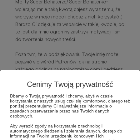
Mój ty Super Bohaterze/ Super Bohaterko-
wpierając mnie taką kwotą dajesz wyraz temu, że
wierzysz w moje moce i chcesz z nich korzystać :)
Bardzo Ci dziękuje za wsparcie w takiej kwocie, bo
to jest dla mnie ogromny zastrzyk motywacji i sił
do tworzenia nowych treści.
Poza tym, że w podziękowaniu Twoje imię może
pojawić się wśród Patronów_ek na stronie
każdego odcinka na paniodzmiany.com i będziesz
mieć wpływ na tematy odcinków, dostajesz
Cenimy Twoją prywatność
jeszcze coś.
Dbamy o Twoją prywatność i chcemy, abyś w czasie
UWAGA - dostęp do tajnej grupy na FB, gdzie
korzystania z naszych usług czuł się komfortowo, dlatego też
poniżej prezentujemy Ci najważniejsze informacje o
będę zamieszczała niepublikowane gdzieś indziej
zasadach przetwarzania przez nas Twoich danych
treści - gotowe ćwiczenia, opisy metod, polecane
osobowych.
filmy, inforgrafiki i całą masę innych narzędzi, które
Aby wyrazić zgody na korzystanie z technologii
wzbogacą Twoją pracę nad zmianą, której dla
automatycznego śledzenia i zbierania danych, dostęp do
informacji na Twoim urządzeniu końcowym i ich
siebie chcesz.