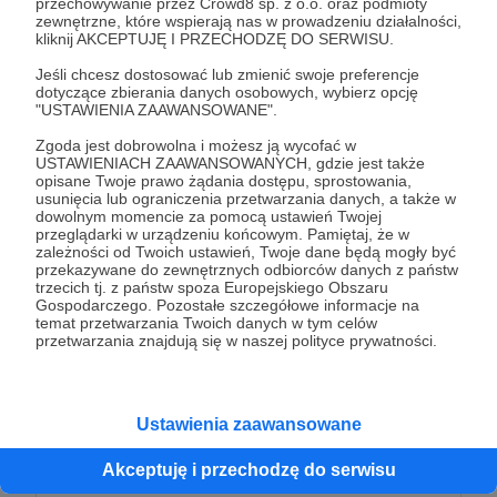
przechowywanie przez Crowd8 sp. z o.o. oraz podmioty
zewnętrzne, które wspierają nas w prowadzeniu działalności,
kliknij AKCEPTUJĘ I PRZECHODZĘ DO SERWISU.
Nigdzie nie dostaniesz tyle inspiracji w jednym
miejscu - Twoja praca rozwojowa nad sobą stanie
Jeśli chcesz dostosować lub zmienić swoje preferencje
dotyczące zbierania danych osobowych, wybierz opcję
się łatwiejsza :)
"USTAWIENIA ZAAWANSOWANE".
Zgoda jest dobrowolna i możesz ją wycofać w
Patroni: 0
Limit: 1000
USTAWIENIACH ZAAWANSOWANYCH, gdzie jest także
opisane Twoje prawo żądania dostępu, sprostowania,
usunięcia lub ograniczenia przetwarzania danych, a także w
dowolnym momencie za pomocą ustawień Twojej
przeglądarki w urządzeniu końcowym. Pamiętaj, że w
50 zł
zależności od Twoich ustawień, Twoje dane będą mogły być
miesięcznie
przekazywane do zewnętrznych odbiorców danych z państw
trzecich tj. z państw spoza Europejskiego Obszaru
Gospodarczego. Pozostałe szczegółowe informacje na
UUUU Kochany Patronie_ko, to już jest petarda,
temat przetwarzania Twoich danych w tym celów
przetwarzania znajdują się w naszej polityce prywatności.
awansujesz do grona Archetypów Boskości ;)
Jestem Ci ogromnie wdzięczna , że wyceniasz
Ustawienia zaawansowane
moją pracę na tak zawrotną kwotę, to pozwoli mi
spać spokojnie, że zapłacę choć za Internet ;) a
Akceptuję i przechodzę do serwisu
ten w pracy podcastera jest ważny jak nic innego.