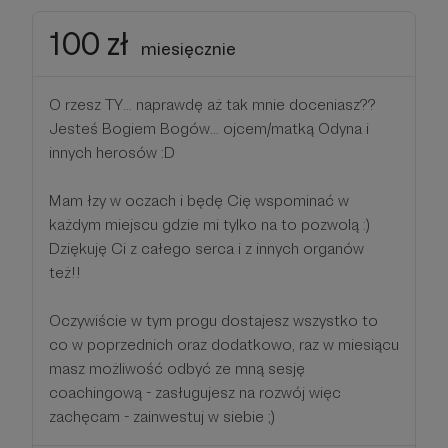
100 zł
miesięcznie
O rzesz TY... naprawdę aż tak mnie doceniasz??
Jesteś Bogiem Bogów... ojcem/matką Odyna i
innych herosów :D
Mam łzy w oczach i będę Cię wspominać w
każdym miejscu gdzie mi tylko na to pozwolą :)
Dziękuję Ci z całego serca i z innych organów
też!!
Oczywiście w tym progu dostajesz wszystko to
co w poprzednich oraz dodatkowo, raz w miesiącu
masz możliwość odbyć ze mną sesję
coachingową - zasługujesz na rozwój więc
zachęcam - zainwestuj w siebie ;)