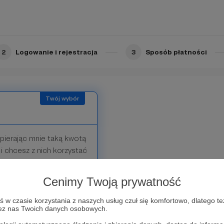
dcinków będę publikowała
ć czyjeś oczekiwania, ale
2
Logowanie i rejestracja
3
Sposób płatności
Limit: 1000
pierając mnie taką kwotą
i chcesz z nich korzystać
cie, bo to jest dla mnie
a nowych treści.
Cenimy Twoją prywatność
że pojawić się wśród
w czasie korzystania z naszych usług czuł się komfortowo, dlatego te
zez nas Twoich danych osobowych.
 paniodzmiany.com i
stajesz jeszcze coś.