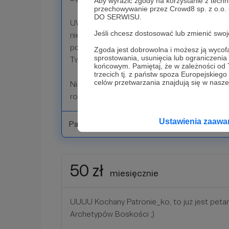
Aby wyrazić zgody na korzystanie z techn
przechowywanie przez Crowd8 sp. z o.o.
DO SERWISU.
UWAGA - dostęp do tajnej grupy na FB, gdzi
Jeśli chcesz dostosować lub zmienić sw
niepublikowane gdzieś indziej treści - gotow
polecane filmy, inforgrafiki i całą masę innyc
Zgoda jest dobrowolna i możesz ją wyc
sprostowania, usunięcia lub ograniczeni
Twoją pracę nad zmianą, której dla siebie ch
końcowym. Pamiętaj, że w zależności od
trzecich tj. z państw spoza Europejskie
celów przetwarzania znajdują się w naszej
Nigdzie nie dostaniesz tyle inspiracji w jedn
rozwojowa nad sobą stanie się łatwiejsza :)
Ustawienia zaaw
Patroni: 0
50 zł
miesięcznie
UUUU Kochany Patronie_ko, to już jest peta
Archetypów Boskości ;)