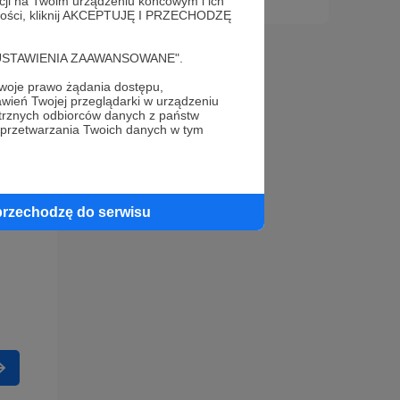
acji na Twoim urządzeniu końcowym i ich
alności, kliknij AKCEPTUJĘ I PRZECHODZĘ
cję "USTAWIENIA ZAAWANSOWANE".
oje prawo żądania dostępu,
wień Twojej przeglądarki w urządzeniu
trznych odbiorców danych z państw
 przetwarzania Twoich danych w tym
przechodzę do serwisu