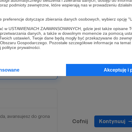
ologii automatycznego śledzenia i zbierania danych, dostęp do inform
 oraz podmioty zewnętrzne, które wspierają nas w prowadzeniu dział
e będę zamieszczała
oje preferencje dotyczące zbierania danych osobowych, wybierz op
e ćwiczenia, opisy metod,
h narzędzi, które wzbogacą
ofać w USTAWIENIACH ZAAWANSOWANYCH, gdzie jest także opisane Tw
a przetwarzania danych, a także w dowolnym momencie za pomocą usta
cesz.
 Twoich ustawień, Twoje dane będą mogły być przekazywane do zewnę
go Obszaru Gospodarczego. Pozostałe szczegółowe informacje na temat
 polityce prywatności.
ym miejscu - Twoja praca
ansowane
Akceptuję i 
Limit: 1000
rda, awansujesz do grona
Cofnij
Kontynuuj