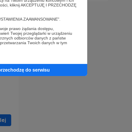
acji na Twoim urządzeniu końcowym i ich
alności, kliknij AKCEPTUJĘ I PRZECHODZĘ
cję "USTAWIENIA ZAAWANSOWANE".
oje prawo żądania dostępu,
wień Twojej przeglądarki w urządzeniu
trznych odbiorców danych z państw
 celu
 przetwarzania Twoich danych w tym
ną
 zostać
przechodzę do serwisu
lej