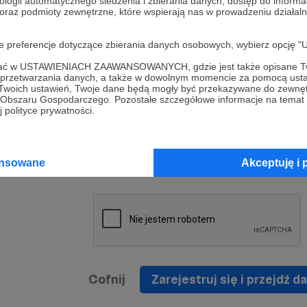
ologii automatycznego śledzenia i zbierania danych, dostęp do inform
a umowy
nie
 oraz podmioty zewnętrzne, które wspierają nas w prowadzeniu dział
nia
nięcia
nia z
* Zapoznałem się i akceptuję
Regulamin
serwisu oraz
prawo
oje preferencje dotyczące zbierania danych osobowych, wybierz op
wania
Politykę Prywatności
.
zowanemu
ofać w USTAWIENIACH ZAAWANSOWANYCH, gdzie jest także opisane Tw
 oraz
że prawo
a przetwarzania danych, a także w dowolnym momencie za pomocą usta
* Wyrażam zgodę na przetwarzanie moich danych
 Twoich ustawień, Twoje dane będą mogły być przekazywane do zewnę
h
osobowych podanych w formularzu rejestracyjnym w
go Obszaru Gospodarczego. Pozostałe szczegółowe informacje na temat
 polityce prywatności.
prawidłowego świadczenia usług serwisu Patronite.
Wyrażam zgodę na otrzymywanie drogą elektronicz
nta
informacji handlowych - newslettera. Opcja ta może
jest na
ansowane
Akceptuję i 
zmieniona w ustawieniach konta.
Cofnij
Zarejestruj się i przejdź da