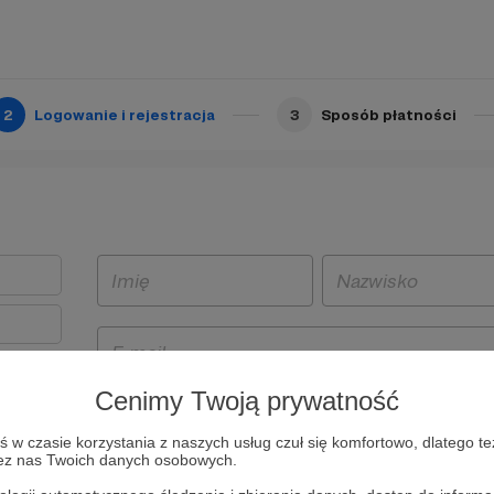
2
Logowanie i rejestracja
3
Sposób płatności
Cenimy Twoją prywatność
t
w czasie korzystania z naszych usług czuł się komfortowo, dlatego te
i i
zez nas Twoich danych osobowych.
owe będą
aw