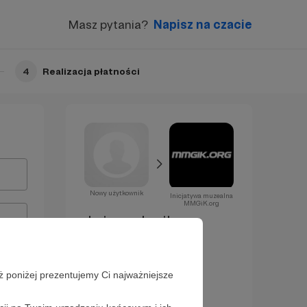
Masz pytania?
Napisz na czacie
4
Realizacja płatności
Nowy użytkownik
Inicjatywa muzealna
MMGiK.org
Już za chwilę
zostaniesz
Patronem!
ż poniżej prezentujemy Ci najważniejsze