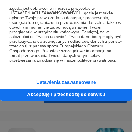
Prywatności
.
Zgoda jest dobrowolna i możesz ją wycofać w
* Wyrażam zgodę na przetwarzanie moich danych
USTAWIENIACH ZAAWANSOWANYCH, gdzie jest także
opisane Twoje prawo żądania dostępu, sprostowania,
osobowych podanych w formularzu rejestracyjnym w celu
usunięcia lub ograniczenia przetwarzania danych, a także w
prawidłowego świadczenia usług serwisu Patronite.
dowolnym momencie za pomocą ustawień Twojej
przeglądarki w urządzeniu końcowym. Pamiętaj, że w
zależności od Twoich ustawień, Twoje dane będą mogły być
Wyrażam zgodę na otrzymywanie drogą elektroniczną
przekazywane do zewnętrznych odbiorców danych z państw
informacji handlowych - newslettera. Opcja ta może zostać
trzecich tj. z państw spoza Europejskiego Obszaru
Gospodarczego. Pozostałe szczegółowe informacje na
zmieniona w ustawieniach konta.
temat przetwarzania Twoich danych w tym celów
przetwarzania znajdują się w naszej polityce prywatności.
Ustawienia zaawansowane
Akceptuję i przechodzę do serwisu
Cofnij
Zarejestruj się i przejdź dalej