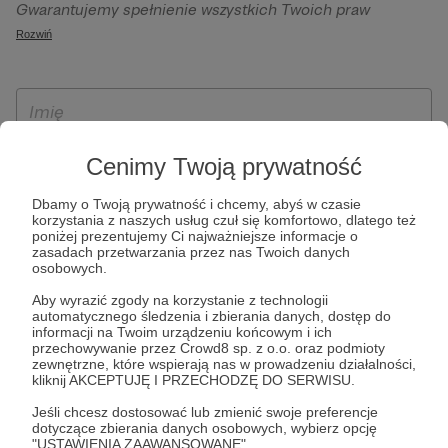
Gwarantujemy spełnienie wszystkich Twoich praw
szczególności w celu wykonania umowy zawartej z Tobą, w
wynikających z ogólnego rozporządzenia o ochronie
Rozwiń
tym do umożliwienia świadczenia usługi drogą
danych, tj. prawo dostępu, sprostowania oraz usunięcia
elektroniczną oraz pełnego korzystania z platformy
Twoich danych, ograniczenia ich przetwarzania, prawo do
Patronite.pl, w tym możliwości dokonywania oraz
ich przenoszenia, niepodlegania zautomatyzowanemu
otrzymywania wsparcia na naszej platformie oraz
podejmowaniu decyzji, w tym profilowaniu, a także prawo
dokonywania płatności.
wyrażenia sprzeciwu wobec przetwarzania Twoich danych
Cenimy Twoją prywatność
osobowych. Rejestracja dla osób niepełnoletnich możliwa
jest po przekazaniu podpisanego formularza "Zgodna na
Dbamy o Twoją prywatność i chcemy, abyś w czasie
korzystania z naszych usług czuł się komfortowo, dlatego też
założenie konta przez osobę niepełnoletnią", formularz
poniżej prezentujemy Ci najważniejsze informacje o
dostępny jest na stronie regulaminu Patronite.pl.
zasadach przetwarzania przez nas Twoich danych
osobowych.
Aby wyrazić zgody na korzystanie z technologii
automatycznego śledzenia i zbierania danych, dostęp do
informacji na Twoim urządzeniu końcowym i ich
przechowywanie przez Crowd8 sp. z o.o. oraz podmioty
zewnętrzne, które wspierają nas w prowadzeniu działalności,
kliknij AKCEPTUJĘ I PRZECHODZĘ DO SERWISU.
Jeśli chcesz dostosować lub zmienić swoje preferencje
* Zapoznałem się i akceptuję
Regulamin
serwisu oraz
Politykę
dotyczące zbierania danych osobowych, wybierz opcję
"USTAWIENIA ZAAWANSOWANE".