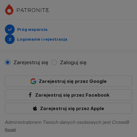
Próg wsparcia
2
Logowanie i rejestracja
Zarejestruj się
Zaloguj się
Zarejestruj się przez Google
Zarejestruj się przez Facebook
Zarejestruj się przez Apple
Administratorem Twoich danych osobowych jest Crowd8
sp. z o.o. z siedziba w Warszawie, ul. Żwirki i Wigury 16, 02-
Rozwiń
092 Warszawa. Twoje dane osobowe będą przetwarzane w