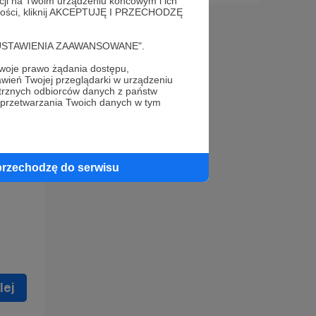
acji na Twoim urządzeniu końcowym i ich
alności, kliknij AKCEPTUJĘ I PRZECHODZĘ
cję "USTAWIENIA ZAAWANSOWANE".
oje prawo żądania dostępu,
wień Twojej przeglądarki w urządzeniu
trznych odbiorców danych z państw
 celu
 przetwarzania Twoich danych w tym
ną
 zostać
przechodzę do serwisu
lej