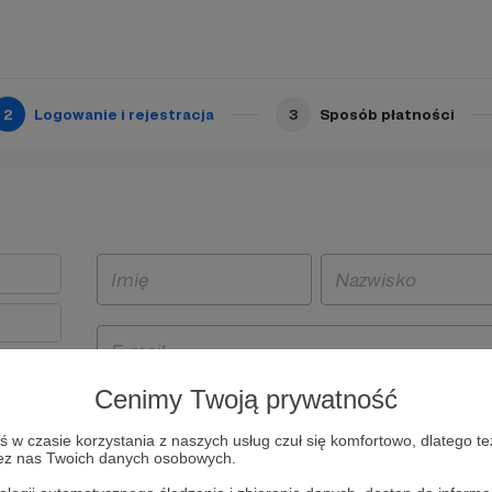
2
Logowanie i rejestracja
3
Sposób płatności
Cenimy Twoją prywatność
t
w czasie korzystania z naszych usług czuł się komfortowo, dlatego te
i i
zez nas Twoich danych osobowych.
owe będą
aw