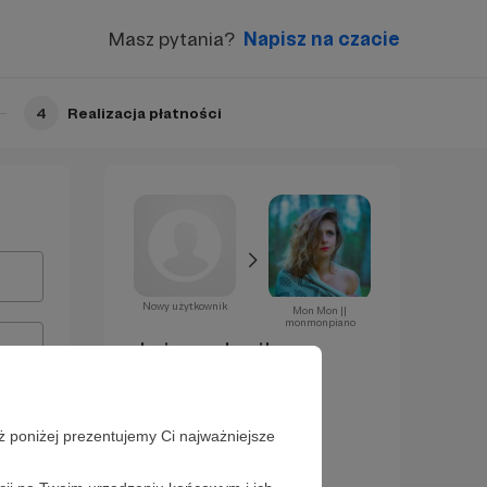
Masz pytania?
Napisz na czacie
4
Realizacja płatności
Nowy użytkownik
Mon Mon ||
monmonpiano
Już za chwilę
zostaniesz
Patronem!
ż poniżej prezentujemy Ci najważniejsze