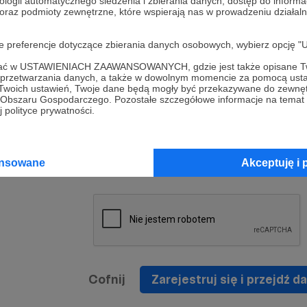
ologii automatycznego śledzenia i zbierania danych, dostęp do inform
a umowy
nie
 oraz podmioty zewnętrzne, które wspierają nas w prowadzeniu dział
nia
nięcia
nia z
* Zapoznałem się i akceptuję
Regulamin
serwisu oraz
prawo
oje preferencje dotyczące zbierania danych osobowych, wybierz op
wania
Politykę Prywatności
.
zowanemu
ofać w USTAWIENIACH ZAAWANSOWANYCH, gdzie jest także opisane Tw
 oraz
że prawo
a przetwarzania danych, a także w dowolnym momencie za pomocą usta
* Wyrażam zgodę na przetwarzanie moich danych
 Twoich ustawień, Twoje dane będą mogły być przekazywane do zewnę
h
osobowych podanych w formularzu rejestracyjnym w
go Obszaru Gospodarczego. Pozostałe szczegółowe informacje na temat
 polityce prywatności.
prawidłowego świadczenia usług serwisu Patronite.
Wyrażam zgodę na otrzymywanie drogą elektronicz
nta
informacji handlowych - newslettera. Opcja ta może
jest na
ansowane
Akceptuję i 
zmieniona w ustawieniach konta.
Cofnij
Zarejestruj się i przejdź da