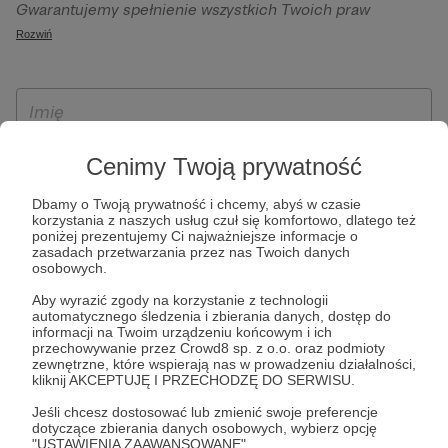
Gwarantujemy spełnienie wszystkich Twoich praw
szczególności w celu wykonania umowy zawartej z Tobą, w
wynikających z ogólnego rozporządzenia o ochronie
Rozwiń
tym do umożliwienia świadczenia usługi drogą
danych, tj. prawo dostępu, sprostowania oraz usunięcia
elektroniczną oraz pełnego korzystania z platformy
Twoich danych, ograniczenia ich przetwarzania, prawo do
Patronite.pl, w tym możliwości dokonywania oraz
ich przenoszenia, niepodlegania zautomatyzowanemu
otrzymywania wsparcia na naszej platformie oraz
podejmowaniu decyzji, w tym profilowaniu, a także prawo
dokonywania płatności.
wyrażenia sprzeciwu wobec przetwarzania Twoich danych
Cenimy Twoją prywatność
osobowych. Rejestracja dla osób niepełnoletnich możliwa
jest po przekazaniu podpisanego formularza "Zgodna na
Dbamy o Twoją prywatność i chcemy, abyś w czasie
korzystania z naszych usług czuł się komfortowo, dlatego też
założenie konta przez osobę niepełnoletnią", formularz
poniżej prezentujemy Ci najważniejsze informacje o
dostępny jest na stronie regulaminu Patronite.pl.
zasadach przetwarzania przez nas Twoich danych
osobowych.
Aby wyrazić zgody na korzystanie z technologii
automatycznego śledzenia i zbierania danych, dostęp do
informacji na Twoim urządzeniu końcowym i ich
przechowywanie przez Crowd8 sp. z o.o. oraz podmioty
zewnętrzne, które wspierają nas w prowadzeniu działalności,
kliknij AKCEPTUJĘ I PRZECHODZĘ DO SERWISU.
Jeśli chcesz dostosować lub zmienić swoje preferencje
* Zapoznałem się i akceptuję
Regulamin
serwisu oraz
Politykę
dotyczące zbierania danych osobowych, wybierz opcję
"USTAWIENIA ZAAWANSOWANE".