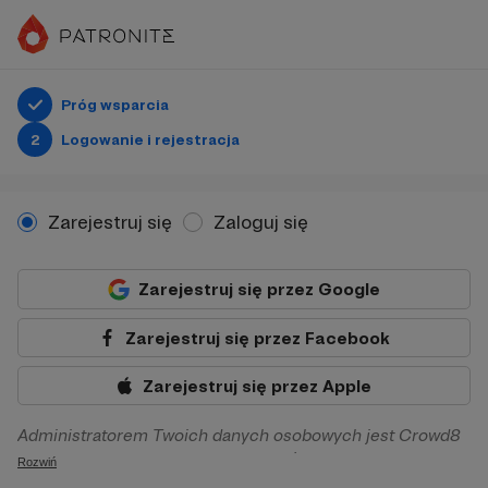
Próg wsparcia
2
Logowanie i rejestracja
Zarejestruj się
Zaloguj się
Zarejestruj się przez Google
Zarejestruj się przez Facebook
Zarejestruj się przez Apple
Administratorem Twoich danych osobowych jest Crowd8
sp. z o.o. z siedziba w Warszawie, ul. Żwirki i Wigury 16, 02-
Rozwiń
092 Warszawa. Twoje dane osobowe będą przetwarzane w