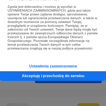
Prywatności
.
Zgoda jest dobrowolna i możesz ją wycofać w
* Wyrażam zgodę na przetwarzanie moich danych
USTAWIENIACH ZAAWANSOWANYCH, gdzie jest także
opisane Twoje prawo żądania dostępu, sprostowania,
osobowych podanych w formularzu rejestracyjnym w celu
usunięcia lub ograniczenia przetwarzania danych, a także w
prawidłowego świadczenia usług serwisu Patronite.
dowolnym momencie za pomocą ustawień Twojej
przeglądarki w urządzeniu końcowym. Pamiętaj, że w
zależności od Twoich ustawień, Twoje dane będą mogły być
Wyrażam zgodę na otrzymywanie drogą elektroniczną
przekazywane do zewnętrznych odbiorców danych z państw
informacji handlowych - newslettera. Opcja ta może zostać
trzecich tj. z państw spoza Europejskiego Obszaru
Gospodarczego. Pozostałe szczegółowe informacje na
zmieniona w ustawieniach konta.
temat przetwarzania Twoich danych w tym celów
przetwarzania znajdują się w naszej polityce prywatności.
Ustawienia zaawansowane
Akceptuję i przechodzę do serwisu
Cofnij
Zarejestruj się i przejdź dalej