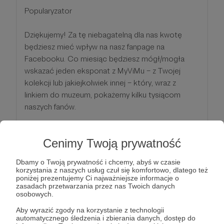
Popularyzator
Dziękujemy! Za tę niebagatelną dla nas kwotę
będziesz mieć wpływ na nasz fanpage na
Facebooku. Co miesiąc będziesz mógł/mogła
wskazać jeden eksponat z MyViMu – z Twojej
kolekcji lub jakiejkolwiek innej – który, wraz z
linkiem do muzeum, pokażemy kilku tysiącom
naszych fanów.
Otrzymasz również wcześniejszy dostęp do
Cenimy Twoją prywatność
artykułów MyViMu zanim w ogóle ukażą się na
blogu. Spodziewaj się też specjalnych materiałów
Dbamy o Twoją prywatność i chcemy, abyś w czasie
przygotowanych przez nas i naszych partnerów a
korzystania z naszych usług czuł się komfortowo, dlatego też
poniżej prezentujemy Ci najważniejsze informacje o
dostępnych tylko dla Patronów.
zasadach przetwarzania przez nas Twoich danych
osobowych.
Patroni: 1
Aby wyrazić zgody na korzystanie z technologii
automatycznego śledzenia i zbierania danych, dostęp do