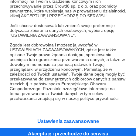
informacji na Twoim urządzeniu końcowym i ich
przechowywanie przez Crowd8 sp. z o.o. oraz podmioty
zewnętrzne, które wspierają nas w prowadzeniu działalności,
40 zł
kliknij AKCEPTUJĘ I PRZECHODZĘ DO SERWISU.
miesięcznie
Jeśli chcesz dostosować lub zmienić swoje preferencje
dotyczące zbierania danych osobowych, wybierz opcję
Promotor
"USTAWIENIA ZAAWANSOWANE".
Zgoda jest dobrowolna i możesz ją wycofać w
Miód płynie na nasze serca! Dziękujemy za tak
USTAWIENIACH ZAAWANSOWANYCH, gdzie jest także
opisane Twoje prawo żądania dostępu, sprostowania,
hojne wsparcie! W zamian będziesz mógł/mogła
usunięcia lub ograniczenia przetwarzania danych, a także w
raz na 3 miesiące wybrać jedno muzeum z całego
dowolnym momencie za pomocą ustawień Twojej
przeglądarki w urządzeniu końcowym. Pamiętaj, że w
MyViMu, które przez miesiąc będzie promowane
zależności od Twoich ustawień, Twoje dane będą mogły być
na banerze na stronie głównej. Może to być Twoje
przekazywane do zewnętrznych odbiorców danych z państw
trzecich tj. z państw spoza Europejskiego Obszaru
własne muzeum lub jakiekolwiek inne, które
Gospodarczego. Pozostałe szczegółowe informacje na
uważasz za godne uwagi i promocji.
temat przetwarzania Twoich danych w tym celów
przetwarzania znajdują się w naszej polityce prywatności.
Będziesz mieć też wpływ na nasz fanpage na
Facebooku. Co miesiąc będziesz mógł/mogła
Ustawienia zaawansowane
wskazać jeden eksponat z MyViMu – z Twojej
kolekcji lub jakiejkolwiek innej – który, wraz z
Akceptuję i przechodzę do serwisu