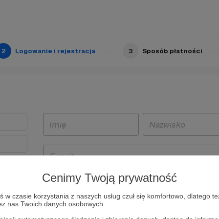
2
Logowanie i rejestracja
3
Sposób płatności
Cenimy Twoją prywatność
t
w czasie korzystania z naszych usług czuł się komfortowo, dlatego te
i i
zez nas Twoich danych osobowych.
owe będą
aw