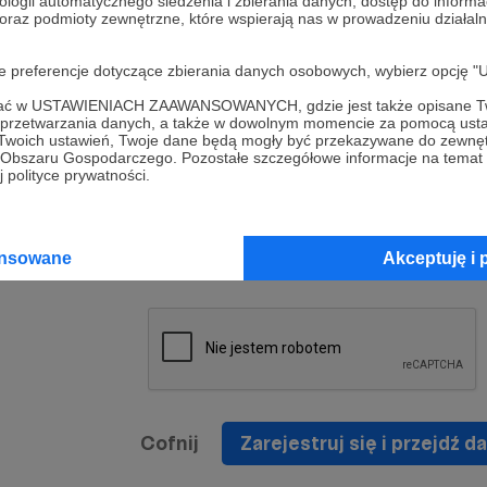
ologii automatycznego śledzenia i zbierania danych, dostęp do inform
a umowy
nie
 oraz podmioty zewnętrzne, które wspierają nas w prowadzeniu dział
nia
nięcia
nia z
* Zapoznałem się i akceptuję
Regulamin
serwisu oraz
prawo
oje preferencje dotyczące zbierania danych osobowych, wybierz op
wania
Politykę Prywatności
.
zowanemu
ofać w USTAWIENIACH ZAAWANSOWANYCH, gdzie jest także opisane Tw
 oraz
że prawo
a przetwarzania danych, a także w dowolnym momencie za pomocą usta
* Wyrażam zgodę na przetwarzanie moich danych
 Twoich ustawień, Twoje dane będą mogły być przekazywane do zewnę
h
osobowych podanych w formularzu rejestracyjnym w
go Obszaru Gospodarczego. Pozostałe szczegółowe informacje na temat
 polityce prywatności.
prawidłowego świadczenia usług serwisu Patronite.
Wyrażam zgodę na otrzymywanie drogą elektronicz
nta
informacji handlowych - newslettera. Opcja ta może
jest na
ansowane
Akceptuję i 
zmieniona w ustawieniach konta.
Cofnij
Zarejestruj się i przejdź da