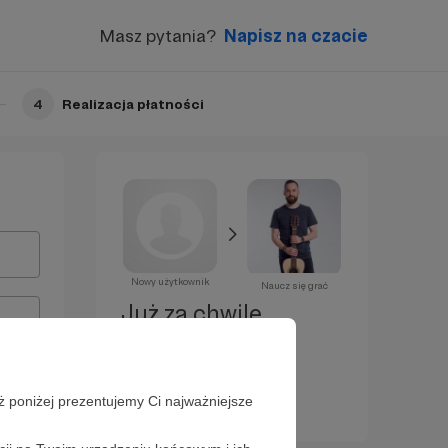
Masz pytania?
Napisz na czacie
4
Realizacja płatności
Nowy użytkownik
Naucz się grać
Już za chwilę
zostaniesz
Patronem!
ż poniżej prezentujemy Ci najważniejsze