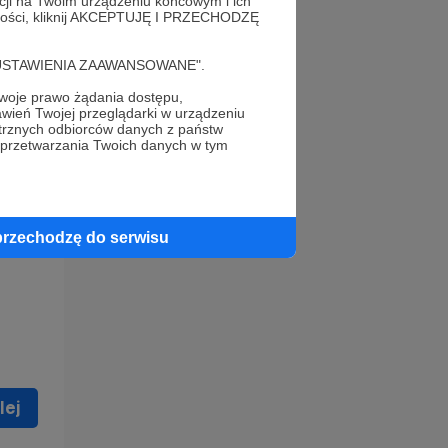
acji na Twoim urządzeniu końcowym i ich
alności, kliknij AKCEPTUJĘ I PRZECHODZĘ
cję "USTAWIENIA ZAAWANSOWANE".
oje prawo żądania dostępu,
wień Twojej przeglądarki w urządzeniu
trznych odbiorców danych z państw
 celu
 przetwarzania Twoich danych w tym
ną
 zostać
przechodzę do serwisu
lej