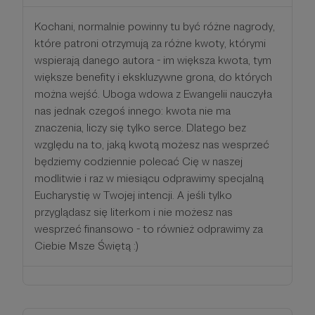
Kochani, normalnie powinny tu być różne nagrody,
które patroni otrzymują za różne kwoty, którymi
wspierają danego autora - im większa kwota, tym
większe benefity i ekskluzywne grona, do których
można wejść. Uboga wdowa z Ewangelii nauczyła
nas jednak czegoś innego: kwota nie ma
znaczenia, liczy się tylko serce. Dlatego bez
względu na to, jaką kwotą możesz nas wesprzeć
będziemy codziennie polecać Cię w naszej
modlitwie i raz w miesiącu odprawimy specjalną
Eucharystię w Twojej intencji. A jeśli tylko
przyglądasz się literkom i nie możesz nas
wesprzeć finansowo - to również odprawimy za
Ciebie Msze Świętą :)