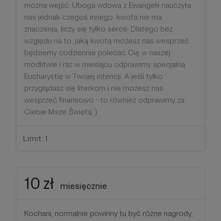
można wejść. Uboga wdowa z Ewangelii nauczyła
nas jednak czegoś innego: kwota nie ma
znaczenia, liczy się tylko serce. Dlatego bez
względu na to, jaką kwotą możesz nas wesprzeć
będziemy codziennie polecać Cię w naszej
modlitwie i raz w miesiącu odprawimy specjalną
Eucharystię w Twojej intencji. A jeśli tylko
przyglądasz się literkom i nie możesz nas
wesprzeć finansowo - to również odprawimy za
Ciebie Msze Świętą :)
Limit: 1
10 zł
miesięcznie
Kochani, normalnie powinny tu być różne nagrody,