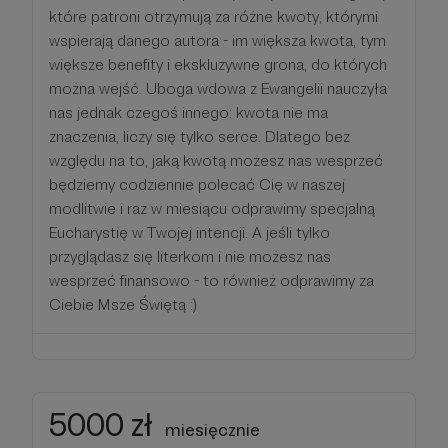
które patroni otrzymują za różne kwoty, którymi
wspierają danego autora - im większa kwota, tym
większe benefity i ekskluzywne grona, do których
można wejść. Uboga wdowa z Ewangelii nauczyła
nas jednak czegoś innego: kwota nie ma
znaczenia, liczy się tylko serce. Dlatego bez
względu na to, jaką kwotą możesz nas wesprzeć
będziemy codziennie polecać Cię w naszej
modlitwie i raz w miesiącu odprawimy specjalną
Eucharystię w Twojej intencji. A jeśli tylko
przyglądasz się literkom i nie możesz nas
wesprzeć finansowo - to również odprawimy za
Ciebie Msze Świętą :)
5000 zł
miesięcznie