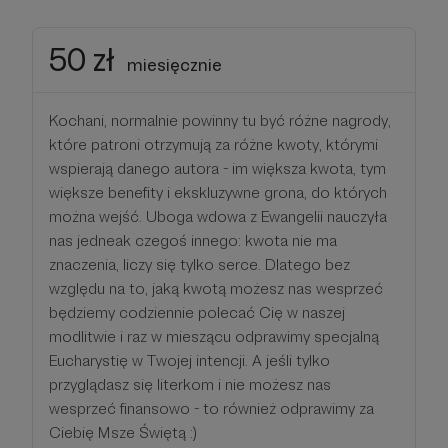
50 zł
miesięcznie
Kochani, normalnie powinny tu być różne nagrody,
które patroni otrzymują za różne kwoty, którymi
wspierają danego autora - im większa kwota, tym
większe benefity i ekskluzywne grona, do których
można wejść. Uboga wdowa z Ewangelii nauczyła
nas jedneak czegoś innego: kwota nie ma
znaczenia, liczy się tylko serce. Dlatego bez
względu na to, jaką kwotą możesz nas wesprzeć
będziemy codziennie polecać Cię w naszej
modlitwie i raz w mieszącu odprawimy specjalną
Eucharystię w Twojej intencji. A jeśli tylko
przyglądasz się literkom i nie możesz nas
wesprzeć finansowo - to również odprawimy za
Ciebię Msze Świętą :)