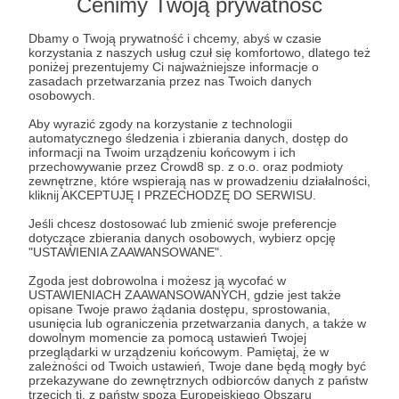
Cenimy Twoją prywatność
Eucharystię w Twojej intencji. A jeśli tylko
przyglądasz się literkom i nie możesz nas
Dbamy o Twoją prywatność i chcemy, abyś w czasie
wesprzeć finansowo - to również odprawimy za
korzystania z naszych usług czuł się komfortowo, dlatego też
Ciebie Msze Świętą :)
poniżej prezentujemy Ci najważniejsze informacje o
zasadach przetwarzania przez nas Twoich danych
osobowych.
Aby wyrazić zgody na korzystanie z technologii
automatycznego śledzenia i zbierania danych, dostęp do
informacji na Twoim urządzeniu końcowym i ich
200 zł
przechowywanie przez Crowd8 sp. z o.o. oraz podmioty
miesięcznie
zewnętrzne, które wspierają nas w prowadzeniu działalności,
kliknij AKCEPTUJĘ I PRZECHODZĘ DO SERWISU.
Jeśli chcesz dostosować lub zmienić swoje preferencje
Kochani, normalnie powinny tu być różne nagrody,
dotyczące zbierania danych osobowych, wybierz opcję
które patroni otrzymują za różne kwoty, którymi
"USTAWIENIA ZAAWANSOWANE".
wspierają danego autora - im większa kwota, tym
Zgoda jest dobrowolna i możesz ją wycofać w
większe benefity i ekskluzywne grona, do których
USTAWIENIACH ZAAWANSOWANYCH, gdzie jest także
opisane Twoje prawo żądania dostępu, sprostowania,
można wejść. Uboga wdowa z Ewangelii nauczyła
usunięcia lub ograniczenia przetwarzania danych, a także w
nas jednak czegoś innego: kwota nie ma
dowolnym momencie za pomocą ustawień Twojej
przeglądarki w urządzeniu końcowym. Pamiętaj, że w
znaczenia, liczy się tylko serce. Dlatego bez
zależności od Twoich ustawień, Twoje dane będą mogły być
względu na to, jaką kwotą możesz nas wesprzeć
przekazywane do zewnętrznych odbiorców danych z państw
trzecich tj. z państw spoza Europejskiego Obszaru