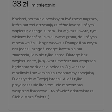
33 zł
miesięcznie
Kochani, normalnie powinny tu być różne nagrody,
które patroni otrzymują za różne kwoty, którymi
wspierają danego autora - im większa kwota, tym
większe benefity i ekskluzywne grona, do których
można wejść. Uboga wdowa z Ewangelii nauczyła
nas jednak czegoś innego: kwota nie ma
znaczenia, liczy się tylko serce. Dlatego bez
względu na to, jaką kwotą możesz nas wesprzeć
będziemy codziennie polecać Cię w naszej
modlitwie i raz w miesiącu odprawimy specjalną
Eucharystię w Twojej intencji. A jeśli tylko
przyglądasz się literkom i nie możesz nas
wesprzeć finansowo - to również odprawimy za
Ciebie Msze Świętą :)