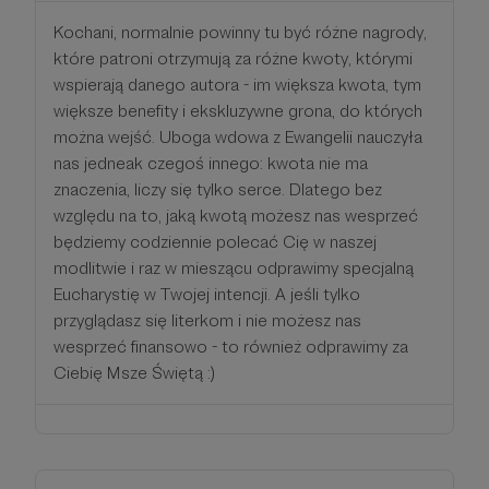
Kochani, normalnie powinny tu być różne nagrody,
które patroni otrzymują za różne kwoty, którymi
wspierają danego autora - im większa kwota, tym
większe benefity i ekskluzywne grona, do których
można wejść. Uboga wdowa z Ewangelii nauczyła
nas jedneak czegoś innego: kwota nie ma
znaczenia, liczy się tylko serce. Dlatego bez
względu na to, jaką kwotą możesz nas wesprzeć
będziemy codziennie polecać Cię w naszej
modlitwie i raz w mieszącu odprawimy specjalną
Eucharystię w Twojej intencji. A jeśli tylko
przyglądasz się literkom i nie możesz nas
wesprzeć finansowo - to również odprawimy za
Ciebię Msze Świętą :)