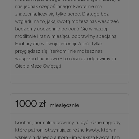
nas jednak czegoś innego: kwota nie ma
znaczenia, liczy się tylko serce. Dlatego bez
względu na to, jaką kwotą możesz nas wesprzeć
będziemy codziennie polecać Cię w naszej
modlitwie i raz w miesiącu odprawimy specjalną
Eucharystię w Twojej intencji. A jeśli tylko
przyglądasz się literkom i nie możesz nas
wesprzeć finansowo - to również odprawimy za
Ciebie Msze Świętą :)
1000 zł
miesięcznie
Kochani, normalnie powinny tu być różne nagrody,
które patroni otrzymują za różne kwoty, którymi
wspierają danego autora - im większa kwota, tym