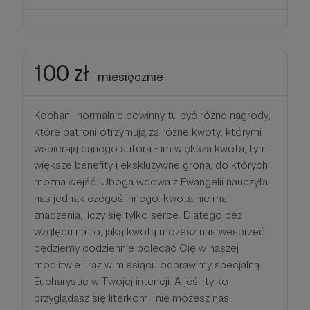
100 zł
miesięcznie
Kochani, normalnie powinny tu być różne nagrody,
które patroni otrzymują za różne kwoty, którymi
wspierają danego autora - im większa kwota, tym
większe benefity i ekskluzywne grona, do których
można wejść. Uboga wdowa z Ewangelii nauczyła
nas jednak czegoś innego: kwota nie ma
znaczenia, liczy się tylko serce. Dlatego bez
względu na to, jaką kwotą możesz nas wesprzeć
będziemy codziennie polecać Cię w naszej
modlitwie i raz w miesiącu odprawimy specjalną
Eucharystię w Twojej intencji. A jeśli tylko
przyglądasz się literkom i nie możesz nas