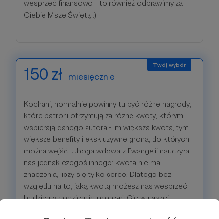
wesprzeć finansowo - to również odprawimy za
Ciebie Msze Świętą :)
150 zł
miesięcznie
Kochani, normalnie powinny tu być różne nagrody,
które patroni otrzymują za różne kwoty, którymi
wspierają danego autora - im większa kwota, tym
większe benefity i ekskluzywne grona, do których
można wejść. Uboga wdowa z Ewangelii nauczyła
nas jednak czegoś innego: kwota nie ma
znaczenia, liczy się tylko serce. Dlatego bez
względu na to, jaką kwotą możesz nas wesprzeć
będziemy codziennie polecać Cię w naszej
modlitwie i raz w miesiącu odprawimy specjalną