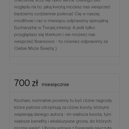
względu na to, jaką kwotą możesz nas wesprzeć
będziemy codziennie polecać Cię w naszej
modlitwie i raz w miesiącu odprawimy specjalną
Eucharystię w Twojej intencji. A jeśli tylko
przyglądasz się literkom i nie możesz nas
wesprzeć finansowo - to również odprawimy za
Ciebie Msze Świętą :)
700 zł
miesięcznie
Kochani, normalnie powinny tu być różne nagrody,
które patroni otrzymują za różne kwoty, którymi
wspierają danego autora - im większa kwota, tym
większe benefity i ekskluzywne grona, do których
można wejść. Uboga wdowa z Ewangelii nauczyła