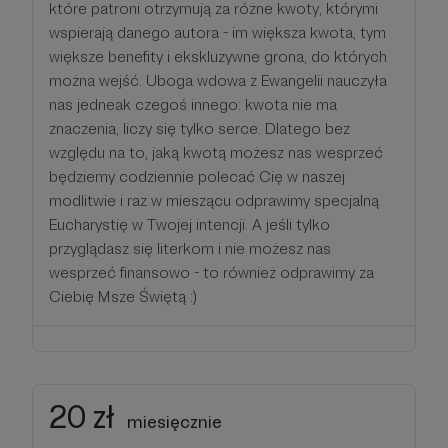
które patroni otrzymują za różne kwoty, którymi
wspierają danego autora - im większa kwota, tym
większe benefity i ekskluzywne grona, do których
można wejść. Uboga wdowa z Ewangelii nauczyła
nas jedneak czegoś innego: kwota nie ma
znaczenia, liczy się tylko serce. Dlatego bez
względu na to, jaką kwotą możesz nas wesprzeć
będziemy codziennie polecać Cię w naszej
modlitwie i raz w mieszącu odprawimy specjalną
Eucharystię w Twojej intencji. A jeśli tylko
przyglądasz się literkom i nie możesz nas
wesprzeć finansowo - to również odprawimy za
Ciebię Msze Świętą :)
20 zł
miesięcznie