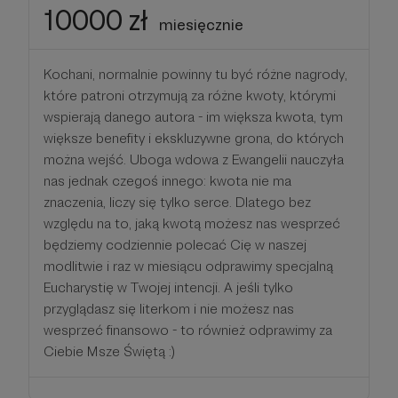
10000 zł
miesięcznie
Kochani, normalnie powinny tu być różne nagrody,
które patroni otrzymują za różne kwoty, którymi
wspierają danego autora - im większa kwota, tym
większe benefity i ekskluzywne grona, do których
można wejść. Uboga wdowa z Ewangelii nauczyła
nas jednak czegoś innego: kwota nie ma
znaczenia, liczy się tylko serce. Dlatego bez
względu na to, jaką kwotą możesz nas wesprzeć
będziemy codziennie polecać Cię w naszej
modlitwie i raz w miesiącu odprawimy specjalną
Eucharystię w Twojej intencji. A jeśli tylko
przyglądasz się literkom i nie możesz nas
wesprzeć finansowo - to również odprawimy za
Ciebie Msze Świętą :)