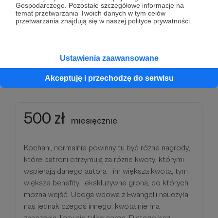
będziemy codziennie polecać Cię w naszej
Gospodarczego. Pozostałe szczegółowe informacje na
modlitwie i raz w miesiącu odprawimy specjalną
temat przetwarzania Twoich danych w tym celów
przetwarzania znajdują się w naszej polityce prywatności.
Eucharystię w Twojej intencji. A jeśli tylko
przyglądasz się literkom i nie możesz nas
wesprzeć finansowo - to również odprawimy za
Ustawienia zaawansowane
Ciebie Msze Świętą :)
Akceptuję i przechodzę do serwisu
500 zł
miesięcznie
Kochani, normalnie powinny tu być różne nagrody,
które patroni otrzymują za różne kwoty, którymi
wspierają danego autora - im większa kwota, tym
większe benefity i ekskluzywne grona, do których
można wejść. Uboga wdowa z Ewangelii nauczyła
nas jednak czegoś innego: kwota nie ma
znaczenia, liczy się tylko serce. Dlatego bez