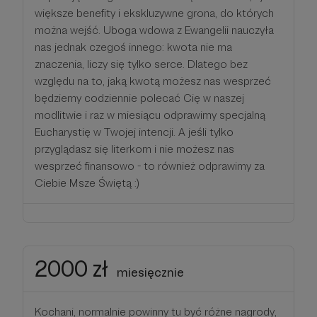
większe benefity i ekskluzywne grona, do których
można wejść. Uboga wdowa z Ewangelii nauczyła
nas jednak czegoś innego: kwota nie ma
znaczenia, liczy się tylko serce. Dlatego bez
względu na to, jaką kwotą możesz nas wesprzeć
będziemy codziennie polecać Cię w naszej
modlitwie i raz w miesiącu odprawimy specjalną
Eucharystię w Twojej intencji. A jeśli tylko
przyglądasz się literkom i nie możesz nas
wesprzeć finansowo - to również odprawimy za
Ciebie Msze Świętą :)
2000 zł
miesięcznie
Kochani, normalnie powinny tu być różne nagrody,