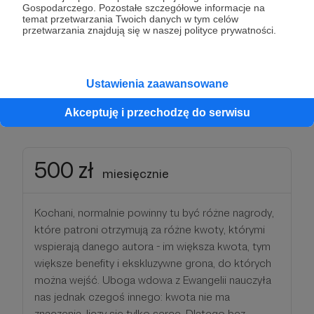
będziemy codziennie polecać Cię w naszej
Gospodarczego. Pozostałe szczegółowe informacje na
modlitwie i raz w miesiącu odprawimy specjalną
temat przetwarzania Twoich danych w tym celów
przetwarzania znajdują się w naszej polityce prywatności.
Eucharystię w Twojej intencji. A jeśli tylko
przyglądasz się literkom i nie możesz nas
wesprzeć finansowo - to również odprawimy za
Ustawienia zaawansowane
Ciebie Msze Świętą :)
Akceptuję i przechodzę do serwisu
500 zł
miesięcznie
Kochani, normalnie powinny tu być różne nagrody,
które patroni otrzymują za różne kwoty, którymi
wspierają danego autora - im większa kwota, tym
większe benefity i ekskluzywne grona, do których
można wejść. Uboga wdowa z Ewangelii nauczyła
nas jednak czegoś innego: kwota nie ma
znaczenia, liczy się tylko serce. Dlatego bez