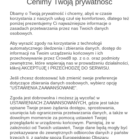
Cenimy Twoją prywatność
Eucharystię w Twojej intencji. A jeśli tylko
przyglądasz się literkom i nie możesz nas
Dbamy o Twoją prywatność i chcemy, abyś w czasie
wesprzeć finansowo - to również odprawimy za
korzystania z naszych usług czuł się komfortowo, dlatego też
Ciebie Msze Świętą :)
poniżej prezentujemy Ci najważniejsze informacje o
zasadach przetwarzania przez nas Twoich danych
osobowych.
Aby wyrazić zgody na korzystanie z technologii
automatycznego śledzenia i zbierania danych, dostęp do
informacji na Twoim urządzeniu końcowym i ich
200 zł
przechowywanie przez Crowd8 sp. z o.o. oraz podmioty
miesięcznie
zewnętrzne, które wspierają nas w prowadzeniu działalności,
kliknij AKCEPTUJĘ I PRZECHODZĘ DO SERWISU.
Jeśli chcesz dostosować lub zmienić swoje preferencje
Kochani, normalnie powinny tu być różne nagrody,
dotyczące zbierania danych osobowych, wybierz opcję
które patroni otrzymują za różne kwoty, którymi
"USTAWIENIA ZAAWANSOWANE".
wspierają danego autora - im większa kwota, tym
Zgoda jest dobrowolna i możesz ją wycofać w
większe benefity i ekskluzywne grona, do których
USTAWIENIACH ZAAWANSOWANYCH, gdzie jest także
opisane Twoje prawo żądania dostępu, sprostowania,
można wejść. Uboga wdowa z Ewangelii nauczyła
usunięcia lub ograniczenia przetwarzania danych, a także w
nas jednak czegoś innego: kwota nie ma
dowolnym momencie za pomocą ustawień Twojej
przeglądarki w urządzeniu końcowym. Pamiętaj, że w
znaczenia, liczy się tylko serce. Dlatego bez
zależności od Twoich ustawień, Twoje dane będą mogły być
względu na to, jaką kwotą możesz nas wesprzeć
przekazywane do zewnętrznych odbiorców danych z państw
trzecich tj. z państw spoza Europejskiego Obszaru