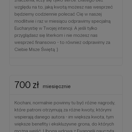
względu na to, jaką kwotą możesz nas wesprzeć
będziemy codziennie polecać Cię w naszej
modlitwie i raz w miesiącu odprawimy specjalną
Eucharystię w Twojej intencji. A jeśli tylko
przyglądasz się literkom i nie możesz nas
wesprzeć finansowo - to również odprawimy za
Ciebie Msze Świętą :)
700 zł
miesięcznie
Kochani, normalnie powinny tu być różne nagrody,
które patroni otrzymują za różne kwoty, którymi
wspierają danego autora - im większa kwota, tym
większe benefity i ekskluzywne grona, do których
można wejść. Uboga wdowa z Ewangelii nauczyła