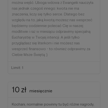
można wejść. Uboga wdowa z Ewangelii nauczyła
nas jednak czegoś innego: kwota nie ma
znaczenia, liczy się tylko serce. Dlatego bez
względu na to, jaką kwotą możesz nas wesprzeć
będziemy codziennie polecać Cię w naszej
modlitwie i raz w miesiącu odprawimy specjalną
Eucharystię w Twojej intencji. A jeśli tylko
przyglądasz się literkom i nie możesz nas
wesprzeć finansowo - to również odprawimy za
Ciebie Msze Świętą :)
Limit: 1
10 zł
miesięcznie
Kochani, normalnie powinny tu być różne nagrody,