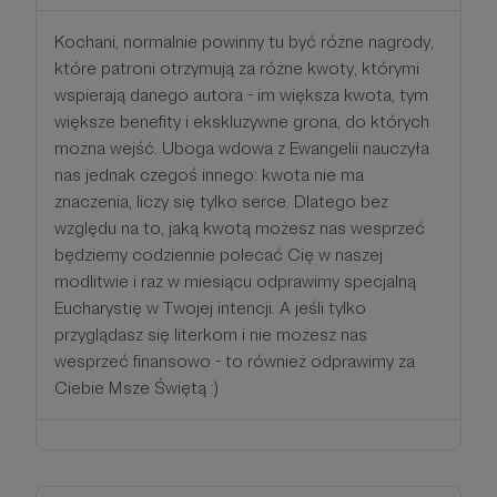
Kochani, normalnie powinny tu być różne nagrody,
które patroni otrzymują za różne kwoty, którymi
wspierają danego autora - im większa kwota, tym
większe benefity i ekskluzywne grona, do których
można wejść. Uboga wdowa z Ewangelii nauczyła
nas jednak czegoś innego: kwota nie ma
znaczenia, liczy się tylko serce. Dlatego bez
względu na to, jaką kwotą możesz nas wesprzeć
będziemy codziennie polecać Cię w naszej
modlitwie i raz w miesiącu odprawimy specjalną
Eucharystię w Twojej intencji. A jeśli tylko
przyglądasz się literkom i nie możesz nas
wesprzeć finansowo - to również odprawimy za
Ciebie Msze Świętą :)