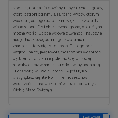
Kochani, normalnie powinny tu być różne nagrody,
które patroni otrzymują za różne kwoty, którymi
wspierają danego autora - im większa kwota, tym
większe benefity i ekskluzywne grona, do których
można wejść. Uboga wdowa z Ewangelii nauczyła
nas jedneak czegoś innego: kwota nie ma
znaczenia, liczy się tylko serce. Dlatego bez
względu na to, jaką kwotą możesz nas wesprzeć
będziemy codziennie polecać Cię w naszej
modlitwie i raz w mieszącu odprawimy specjalną
Eucharystię w Twojej intencji. A jeśli tylko
przyglądasz się literkom i nie możesz nas
wesprzeć finansowo - to również odprawimy za
Ciebię Msze Świętą :)