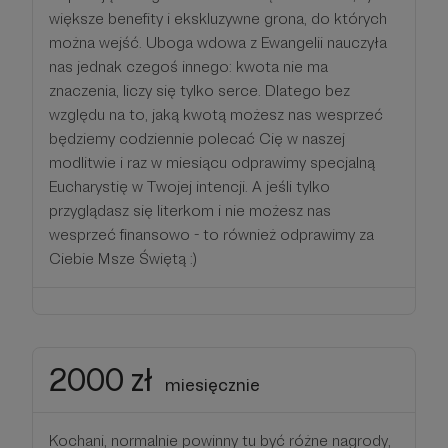
większe benefity i ekskluzywne grona, do których
można wejść. Uboga wdowa z Ewangelii nauczyła
nas jednak czegoś innego: kwota nie ma
znaczenia, liczy się tylko serce. Dlatego bez
względu na to, jaką kwotą możesz nas wesprzeć
będziemy codziennie polecać Cię w naszej
modlitwie i raz w miesiącu odprawimy specjalną
Eucharystię w Twojej intencji. A jeśli tylko
przyglądasz się literkom i nie możesz nas
wesprzeć finansowo - to również odprawimy za
Ciebie Msze Świętą :)
2000 zł
miesięcznie
Kochani, normalnie powinny tu być różne nagrody,