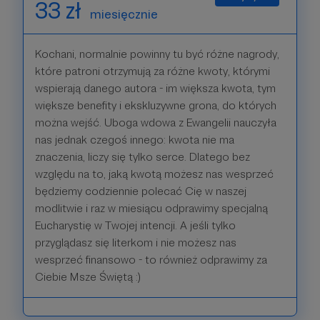
33 zł
miesięcznie
Kochani, normalnie powinny tu być różne nagrody,
które patroni otrzymują za różne kwoty, którymi
wspierają danego autora - im większa kwota, tym
większe benefity i ekskluzywne grona, do których
można wejść. Uboga wdowa z Ewangelii nauczyła
nas jednak czegoś innego: kwota nie ma
znaczenia, liczy się tylko serce. Dlatego bez
względu na to, jaką kwotą możesz nas wesprzeć
będziemy codziennie polecać Cię w naszej
modlitwie i raz w miesiącu odprawimy specjalną
Eucharystię w Twojej intencji. A jeśli tylko
przyglądasz się literkom i nie możesz nas
wesprzeć finansowo - to również odprawimy za
Ciebie Msze Świętą :)