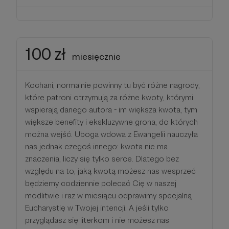
100 zł
miesięcznie
Kochani, normalnie powinny tu być różne nagrody,
które patroni otrzymują za różne kwoty, którymi
wspierają danego autora - im większa kwota, tym
większe benefity i ekskluzywne grona, do których
można wejść. Uboga wdowa z Ewangelii nauczyła
nas jednak czegoś innego: kwota nie ma
znaczenia, liczy się tylko serce. Dlatego bez
względu na to, jaką kwotą możesz nas wesprzeć
będziemy codziennie polecać Cię w naszej
modlitwie i raz w miesiącu odprawimy specjalną
Eucharystię w Twojej intencji. A jeśli tylko
przyglądasz się literkom i nie możesz nas