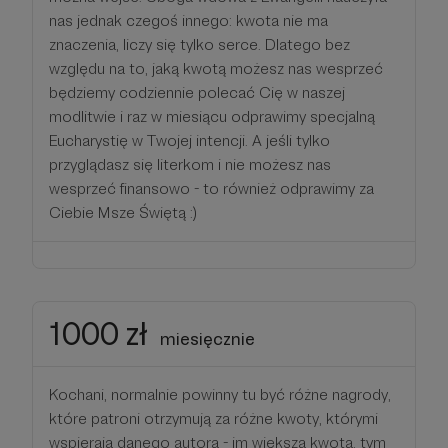
nas jednak czegoś innego: kwota nie ma
znaczenia, liczy się tylko serce. Dlatego bez
względu na to, jaką kwotą możesz nas wesprzeć
będziemy codziennie polecać Cię w naszej
modlitwie i raz w miesiącu odprawimy specjalną
Eucharystię w Twojej intencji. A jeśli tylko
przyglądasz się literkom i nie możesz nas
wesprzeć finansowo - to również odprawimy za
Ciebie Msze Świętą :)
1000 zł
miesięcznie
Kochani, normalnie powinny tu być różne nagrody,
które patroni otrzymują za różne kwoty, którymi
wspierają danego autora - im większa kwota, tym