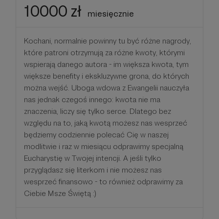
10000 zł
miesięcznie
Kochani, normalnie powinny tu być różne nagrody,
które patroni otrzymują za różne kwoty, którymi
wspierają danego autora - im większa kwota, tym
większe benefity i ekskluzywne grona, do których
można wejść. Uboga wdowa z Ewangelii nauczyła
nas jednak czegoś innego: kwota nie ma
znaczenia, liczy się tylko serce. Dlatego bez
względu na to, jaką kwotą możesz nas wesprzeć
będziemy codziennie polecać Cię w naszej
modlitwie i raz w miesiącu odprawimy specjalną
Eucharystię w Twojej intencji. A jeśli tylko
przyglądasz się literkom i nie możesz nas
wesprzeć finansowo - to również odprawimy za
Ciebie Msze Świętą :)