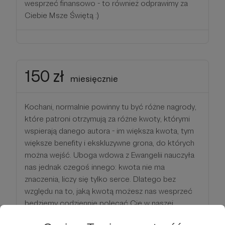
wesprzeć finansowo - to również odprawimy za
Ciebie Msze Świętą :)
150 zł
miesięcznie
Kochani, normalnie powinny tu być różne nagrody,
które patroni otrzymują za różne kwoty, którymi
wspierają danego autora - im większa kwota, tym
większe benefity i ekskluzywne grona, do których
można wejść. Uboga wdowa z Ewangelii nauczyła
nas jednak czegoś innego: kwota nie ma
znaczenia, liczy się tylko serce. Dlatego bez
względu na to, jaką kwotą możesz nas wesprzeć
będziemy codziennie polecać Cię w naszej
modlitwie i raz w miesiącu odprawimy specjalną