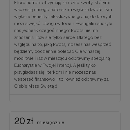
które patroni otrzymują za różne kwoty, którymi
wspierają danego autora - im większa kwota, tym
większe benefity i ekskluzywne grona, do których
można wejść. Uboga wdowa z Ewangelii nauczyła
nas jedneak czegoś innego: kwota nie ma
znaczenia, liczy się tylko serce. Dlatego bez
względu na to, jaką kwotą możesz nas wesprzeć
będziemy codziennie polecać Cię w naszej
modlitwie i raz w mieszącu odprawimy specjalną
Eucharystię w Twojej intencji. A jeśli tylko
przyglądasz się literkom i nie możesz nas
wesprzeć finansowo - to również odprawimy za
Ciebię Msze Świętą :)
20 zł
miesięcznie