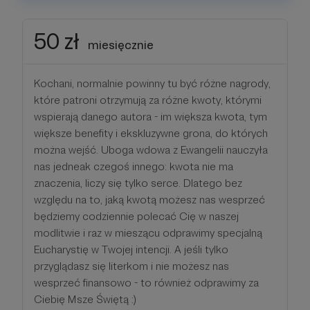
50 zł
miesięcznie
Kochani, normalnie powinny tu być różne nagrody,
które patroni otrzymują za różne kwoty, którymi
wspierają danego autora - im większa kwota, tym
większe benefity i ekskluzywne grona, do których
można wejść. Uboga wdowa z Ewangelii nauczyła
nas jedneak czegoś innego: kwota nie ma
znaczenia, liczy się tylko serce. Dlatego bez
względu na to, jaką kwotą możesz nas wesprzeć
będziemy codziennie polecać Cię w naszej
modlitwie i raz w mieszącu odprawimy specjalną
Eucharystię w Twojej intencji. A jeśli tylko
przyglądasz się literkom i nie możesz nas
wesprzeć finansowo - to również odprawimy za
Ciebię Msze Świętą :)