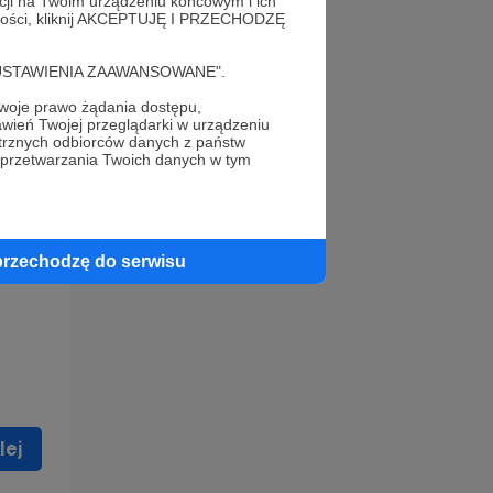
acji na Twoim urządzeniu końcowym i ich
alności, kliknij AKCEPTUJĘ I PRZECHODZĘ
cję "USTAWIENIA ZAAWANSOWANE".
oje prawo żądania dostępu,
wień Twojej przeglądarki w urządzeniu
trznych odbiorców danych z państw
 celu
 przetwarzania Twoich danych w tym
ną
 zostać
przechodzę do serwisu
lej