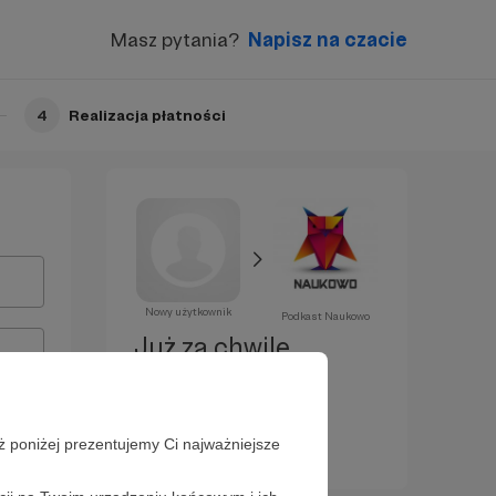
Masz pytania?
Napisz na czacie
4
Realizacja płatności
Nowy użytkownik
Podkast Naukowo
Już za chwilę
zostaniesz
Patronem!
ż poniżej prezentujemy Ci najważniejsze