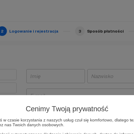
2
Logowanie i rejestracja
3
Sposób płatności
Cenimy Twoją prywatność
t
w czasie korzystania z naszych usług czuł się komfortowo, dlatego te
i i
zez nas Twoich danych osobowych.
owe będą
aw