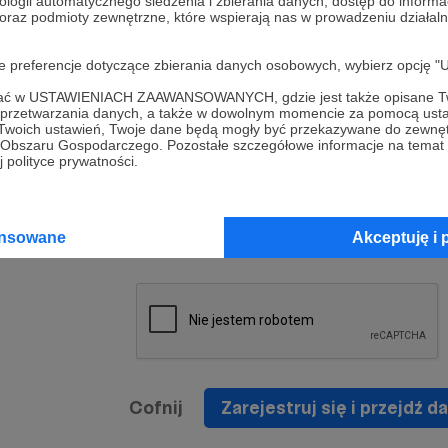
ologii automatycznego śledzenia i zbierania danych, dostęp do inform
a umowy
nie
 oraz podmioty zewnętrzne, które wspierają nas w prowadzeniu dział
nia
nięcia
nia z
* Zapoznałem się i akceptuję
Regulamin
serwisu oraz
prawo
oje preferencje dotyczące zbierania danych osobowych, wybierz op
wania
Politykę Prywatności
.
zowanemu
ofać w USTAWIENIACH ZAAWANSOWANYCH, gdzie jest także opisane Tw
 oraz
że prawo
a przetwarzania danych, a także w dowolnym momencie za pomocą usta
* Wyrażam zgodę na przetwarzanie moich danych
 Twoich ustawień, Twoje dane będą mogły być przekazywane do zewnę
h
osobowych podanych w formularzu rejestracyjnym w
go Obszaru Gospodarczego. Pozostałe szczegółowe informacje na temat
 polityce prywatności.
prawidłowego świadczenia usług serwisu Patronite.
Wyrażam zgodę na otrzymywanie drogą elektronicz
nta
informacji handlowych - newslettera. Opcja ta może
jest na
ansowane
Akceptuję i 
zmieniona w ustawieniach konta.
Cofnij
Zarejestruj się i przejdź da