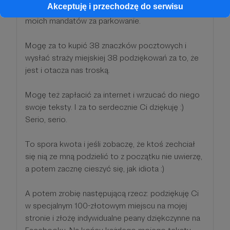
Akceptuję i przechodzę do serwisu
Mogę sobie za to opłacić na przykład jeden z 14
moich mandatów za parkowanie.
Mogę za to kupić 38 znaczków pocztowych i
wysłać straży miejskiej 38 podziękowań za to, że
jest i otacza nas troską.
Mogę też zapłacić za internet i wrzucać do niego
swoje teksty. I za to serdecznie Ci dziękuję :)
Serio, serio.
To spora kwota i jeśli zobaczę, że ktoś zechciał
się nią ze mną podzielić to z początku nie uwierzę,
a potem zacznę cieszyć się, jak idiota :)
A potem zrobię następującą rzecz: podziękuję Ci
w specjalnym 100-złotowym miejscu na mojej
stronie i złożę indywidualne peany dziękczynne na