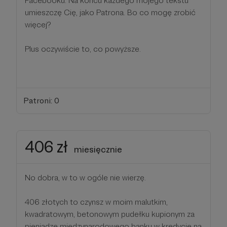
Facebooku. Na końcu każdego mojego tekstu
umieszczę Cię, jako Patrona. Bo co mogę zrobić
więcej?
Plus oczywiście to, co powyższe.
Patroni: 0
406 zł
miesięcznie
No dobra, w to w ogóle nie wierzę.
406 złotych to czynsz w moim malutkim,
kwadratowym, betonowym pudełku kupionym za
pieniądze międzynarodowego banku w kredycie na