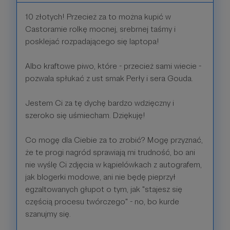
10 złotych! Przecież za to można kupić w
Castoramie rolkę mocnej, srebrnej taśmy i
posklejać rozpadającego się laptopa!
Albo kraftowe piwo, które - przecież sami wiecie -
pozwala spłukać z ust smak Perły i sera Gouda.
Jestem Ci za tę dychę bardzo wdzięczny i
szeroko się uśmiecham. Dziękuję!
Co mogę dla Ciebie za to zrobić? Mogę przyznać,
że te progi nagród sprawiają mi trudność, bo ani
nie wyślę Ci zdjęcia w kąpielówkach z autografem,
jak blogerki modowe, ani nie będę pieprzył
egzaltowanych głupot o tym, jak "stajesz się
częścią procesu twórczego" - no, bo kurde
szanujmy się.