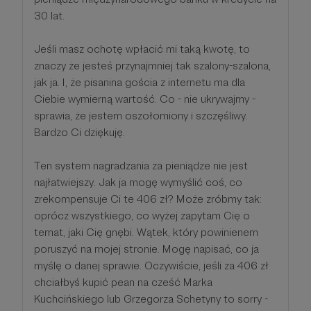
30 lat.
Jeśli masz ochotę wpłacić mi taką kwotę, to
znaczy że jesteś przynajmniej tak szalony-szalona,
jak ja. I, że pisanina gościa z internetu ma dla
Ciebie wymierną wartość. Co - nie ukrywajmy -
sprawia, że jestem oszołomiony i szczęśliwy.
Bardzo Ci dziękuję.
Ten system nagradzania za pieniądze nie jest
najłatwiejszy. Jak ja mogę wymyślić coś, co
zrekompensuje Ci te 406 zł? Może zróbmy tak:
oprócz wszystkiego, co wyżej zapytam Cię o
temat, jaki Cię gnębi. Wątek, który powinienem
poruszyć na mojej stronie. Mogę napisać, co ja
myślę o danej sprawie. Oczywiście, jeśli za 406 zł
chciałbyś kupić pean na cześć Marka
Kuchcińskiego lub Grzegorza Schetyny to sorry -