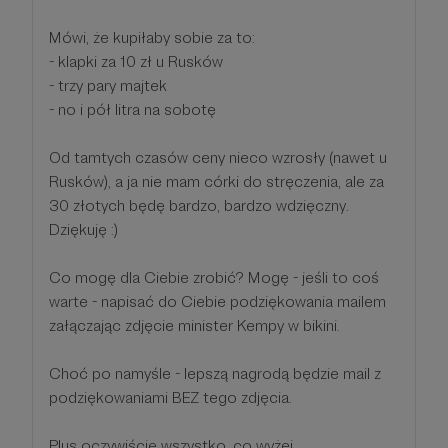
Mówi, że kupiłaby sobie za to:
- klapki za 10 zł u Rusków
- trzy pary majtek
- no i pół litra na sobotę
Od tamtych czasów ceny nieco wzrosły (nawet u
Rusków), a ja nie mam córki do stręczenia, ale za
30 złotych będę bardzo, bardzo wdzięczny.
Dziękuję :)
Co mogę dla Ciebie zrobić? Mogę - jeśli to coś
warte - napisać do Ciebie podziękowania mailem
załączając zdjęcie minister Kempy w bikini.
Choć po namyśle - lepszą nagrodą będzie mail z
podziękowaniami BEZ tego zdjęcia.
Plus oczywiście wszystko, co wyżej.