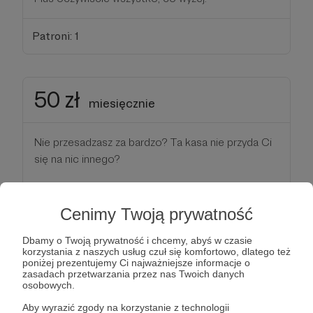
Patroni: 1
50 zł
miesięcznie
Nie przesadzasz za bardzo? Ta kasa nie przyda Ci
się na nic innego?
Ok. Skoro tak, to cieszę się, jak głupi i baaaardzo
Ci dziękuję :)
Cenimy Twoją prywatność
Dbamy o Twoją prywatność i chcemy, abyś w czasie
Jeśli zbierze się kilka takich osób, jak Ty wreszcie
korzystania z naszych usług czuł się komfortowo, dlatego też
przestanę dokładać do moich tekstów i opłacę
poniżej prezentujemy Ci najważniejsze informacje o
zasadach przetwarzania przez nas Twoich danych
sobie domenę i serwer. Cholera, zjem coś sobie
osobowych.
nawet.
Aby wyrazić zgody na korzystanie z technologii