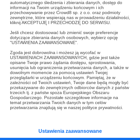
automatycznego śledzenia i zbierania danych, dostęp do
Jak ja Ci się odwdzięczę? Dla Ciebie przeproszę
informacji na Twoim urządzeniu końcowym i ich
przechowywanie przez Crowd8 sp. z o.o. oraz podmioty
się nawet z metodą blogerek modowych i wezmę
zewnętrzne, które wspierają nas w prowadzeniu działalności,
z nich przykład. Mogę podpisać się na zdjęciu i
kliknij AKCEPTUJĘ I PRZECHODZĘ DO SERWISU.
przesłać Ci je mailem. Plus oczywiście to, co
Jeśli chcesz dostosować lub zmienić swoje preferencje
wyżej.
dotyczące zbierania danych osobowych, wybierz opcję
"USTAWIENIA ZAAWANSOWANE".
Dziękuję!
Zgoda jest dobrowolna i możesz ją wycofać w
USTAWIENIACH ZAAWANSOWANYCH, gdzie jest także
opisane Twoje prawo żądania dostępu, sprostowania,
usunięcia lub ograniczenia przetwarzania danych, a także w
Patroni: 0
dowolnym momencie za pomocą ustawień Twojej
przeglądarki w urządzeniu końcowym. Pamiętaj, że w
zależności od Twoich ustawień, Twoje dane będą mogły być
przekazywane do zewnętrznych odbiorców danych z państw
trzecich tj. z państw spoza Europejskiego Obszaru
100 zł
miesięcznie
Gospodarczego. Pozostałe szczegółowe informacje na
temat przetwarzania Twoich danych w tym celów
przetwarzania znajdują się w naszej polityce prywatności.
No, kurde.
100 zł to już jest coś.
Ustawienia zaawansowane