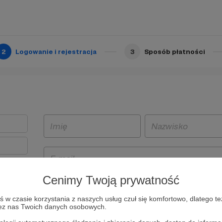
2
Logowanie i rejestracja
3
Sposób płatności
Cenimy Twoją prywatność
t
w czasie korzystania z naszych usług czuł się komfortowo, dlatego te
i i
zez nas Twoich danych osobowych.
owe będą
aw