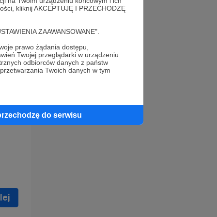
acji na Twoim urządzeniu końcowym i ich
alności, kliknij AKCEPTUJĘ I PRZECHODZĘ
cję "USTAWIENIA ZAAWANSOWANE".
oje prawo żądania dostępu,
wień Twojej przeglądarki w urządzeniu
trznych odbiorców danych z państw
 celu
 przetwarzania Twoich danych w tym
ną
 zostać
przechodzę do serwisu
lej