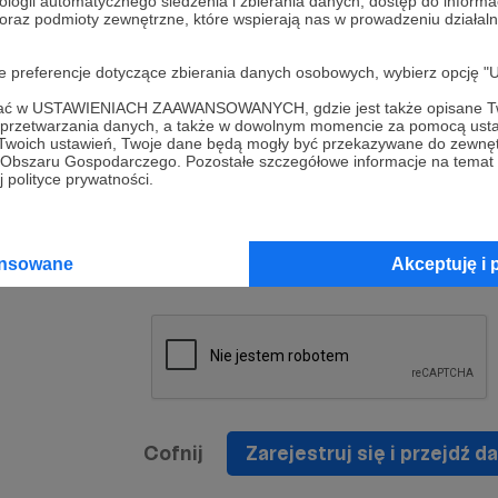
ologii automatycznego śledzenia i zbierania danych, dostęp do inform
a umowy
nie
 oraz podmioty zewnętrzne, które wspierają nas w prowadzeniu dział
nia
nięcia
nia z
* Zapoznałem się i akceptuję
Regulamin
serwisu oraz
prawo
oje preferencje dotyczące zbierania danych osobowych, wybierz op
wania
Politykę Prywatności
.
zowanemu
ofać w USTAWIENIACH ZAAWANSOWANYCH, gdzie jest także opisane Tw
 oraz
że prawo
a przetwarzania danych, a także w dowolnym momencie za pomocą usta
* Wyrażam zgodę na przetwarzanie moich danych
 Twoich ustawień, Twoje dane będą mogły być przekazywane do zewnę
h
osobowych podanych w formularzu rejestracyjnym w
go Obszaru Gospodarczego. Pozostałe szczegółowe informacje na temat
 polityce prywatności.
prawidłowego świadczenia usług serwisu Patronite.
Wyrażam zgodę na otrzymywanie drogą elektronicz
nta
informacji handlowych - newslettera. Opcja ta może
jest na
ansowane
Akceptuję i 
zmieniona w ustawieniach konta.
Cofnij
Zarejestruj się i przejdź da