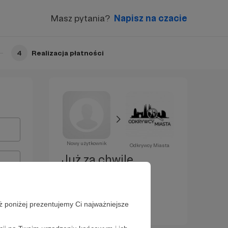
Masz pytania?
Napisz na czacie
4
Realizacja płatności
Nowy użytkownik
Odkrywcy Miasta
Już za chwilę
zostaniesz
Patronem!
ż poniżej prezentujemy Ci najważniejsze