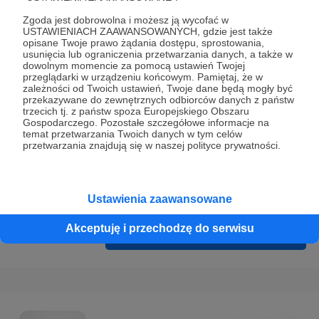
Prywatności
.
Zgoda jest dobrowolna i możesz ją wycofać w
* Wyrażam zgodę na przetwarzanie moich danych
USTAWIENIACH ZAAWANSOWANYCH, gdzie jest także
opisane Twoje prawo żądania dostępu, sprostowania,
osobowych podanych w formularzu rejestracyjnym w celu
usunięcia lub ograniczenia przetwarzania danych, a także w
prawidłowego świadczenia usług serwisu Patronite.
dowolnym momencie za pomocą ustawień Twojej
przeglądarki w urządzeniu końcowym. Pamiętaj, że w
zależności od Twoich ustawień, Twoje dane będą mogły być
Wyrażam zgodę na otrzymywanie drogą elektroniczną
przekazywane do zewnętrznych odbiorców danych z państw
informacji handlowych - newslettera. Opcja ta może zostać
trzecich tj. z państw spoza Europejskiego Obszaru
Gospodarczego. Pozostałe szczegółowe informacje na
zmieniona w ustawieniach konta.
temat przetwarzania Twoich danych w tym celów
przetwarzania znajdują się w naszej polityce prywatności.
Ustawienia zaawansowane
Akceptuję i przechodzę do serwisu
Cofnij
Zarejestruj się i przejdź dalej