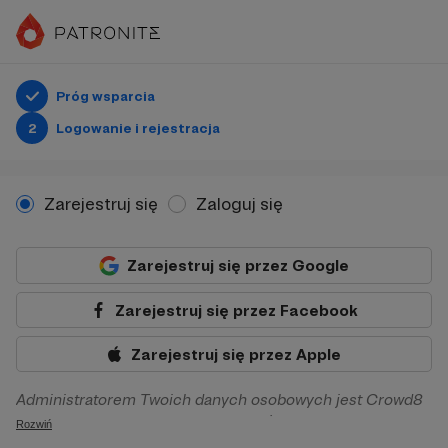
Próg wsparcia
2
Logowanie i rejestracja
Zarejestruj się
Zaloguj się
Zarejestruj się przez Google
Zarejestruj się przez Facebook
Zarejestruj się przez Apple
Administratorem Twoich danych osobowych jest Crowd8
sp. z o.o. z siedziba w Warszawie, ul. Żwirki i Wigury 16, 02-
Rozwiń
092 Warszawa. Twoje dane osobowe będą przetwarzane w