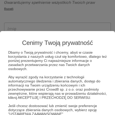
Gwarantujemy spełnienie wszystkich Twoich praw
szczególności w celu wykonania umowy zawartej z Tobą, w
wynikających z ogólnego rozporządzenia o ochronie
Rozwiń
tym do umożliwienia świadczenia usługi drogą
danych, tj. prawo dostępu, sprostowania oraz usunięcia
elektroniczną oraz pełnego korzystania z platformy
Twoich danych, ograniczenia ich przetwarzania, prawo do
Patronite.pl, w tym możliwości dokonywania oraz
ich przenoszenia, niepodlegania zautomatyzowanemu
otrzymywania wsparcia na naszej platformie oraz
podejmowaniu decyzji, w tym profilowaniu, a także prawo
dokonywania płatności.
wyrażenia sprzeciwu wobec przetwarzania Twoich danych
Cenimy Twoją prywatność
osobowych. Rejestracja dla osób niepełnoletnich możliwa
jest po przekazaniu podpisanego formularza "Zgodna na
Dbamy o Twoją prywatność i chcemy, abyś w czasie
korzystania z naszych usług czuł się komfortowo, dlatego też
założenie konta przez osobę niepełnoletnią", formularz
poniżej prezentujemy Ci najważniejsze informacje o
dostępny jest na stronie regulaminu Patronite.pl.
zasadach przetwarzania przez nas Twoich danych
osobowych.
Aby wyrazić zgody na korzystanie z technologii
automatycznego śledzenia i zbierania danych, dostęp do
informacji na Twoim urządzeniu końcowym i ich
przechowywanie przez Crowd8 sp. z o.o. oraz podmioty
zewnętrzne, które wspierają nas w prowadzeniu działalności,
kliknij AKCEPTUJĘ I PRZECHODZĘ DO SERWISU.
Jeśli chcesz dostosować lub zmienić swoje preferencje
* Zapoznałem się i akceptuję
Regulamin
serwisu oraz
Politykę
dotyczące zbierania danych osobowych, wybierz opcję
"USTAWIENIA ZAAWANSOWANE".