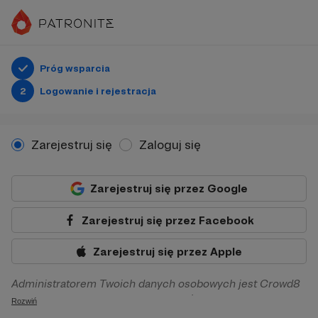
Próg wsparcia
2
Logowanie i rejestracja
Zarejestruj się
Zaloguj się
Zarejestruj się przez Google
Zarejestruj się przez Facebook
Zarejestruj się przez Apple
Administratorem Twoich danych osobowych jest Crowd8
sp. z o.o. z siedziba w Warszawie, ul. Żwirki i Wigury 16, 02-
Rozwiń
092 Warszawa. Twoje dane osobowe będą przetwarzane w