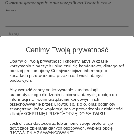
Gwarantujemy spełnienie wszystkich Twoich praw
szczególności w celu wykonania umowy zawartej z Tobą, w
wynikających z ogólnego rozporządzenia o ochronie
Rozwiń
tym do umożliwienia świadczenia usługi drogą
danych, tj. prawo dostępu, sprostowania oraz usunięcia
elektroniczną oraz pełnego korzystania z platformy
Twoich danych, ograniczenia ich przetwarzania, prawo do
Patronite.pl, w tym możliwości dokonywania oraz
ich przenoszenia, niepodlegania zautomatyzowanemu
otrzymywania wsparcia na naszej platformie oraz
podejmowaniu decyzji, w tym profilowaniu, a także prawo
dokonywania płatności.
wyrażenia sprzeciwu wobec przetwarzania Twoich danych
Cenimy Twoją prywatność
osobowych. Rejestracja dla osób niepełnoletnich możliwa
jest po przekazaniu podpisanego formularza "Zgodna na
Dbamy o Twoją prywatność i chcemy, abyś w czasie
korzystania z naszych usług czuł się komfortowo, dlatego też
założenie konta przez osobę niepełnoletnią", formularz
poniżej prezentujemy Ci najważniejsze informacje o
dostępny jest na stronie regulaminu Patronite.pl.
zasadach przetwarzania przez nas Twoich danych
osobowych.
Aby wyrazić zgody na korzystanie z technologii
automatycznego śledzenia i zbierania danych, dostęp do
informacji na Twoim urządzeniu końcowym i ich
przechowywanie przez Crowd8 sp. z o.o. oraz podmioty
zewnętrzne, które wspierają nas w prowadzeniu działalności,
kliknij AKCEPTUJĘ I PRZECHODZĘ DO SERWISU.
Jeśli chcesz dostosować lub zmienić swoje preferencje
* Zapoznałem się i akceptuję
Regulamin
serwisu oraz
Politykę
dotyczące zbierania danych osobowych, wybierz opcję
"USTAWIENIA ZAAWANSOWANE".