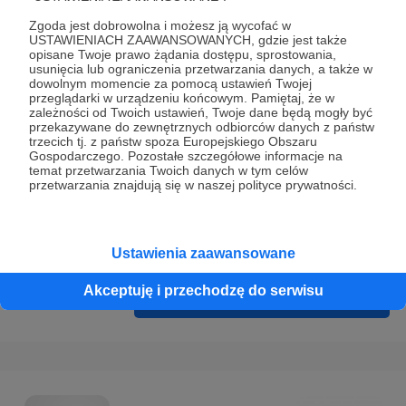
Prywatności
.
Zgoda jest dobrowolna i możesz ją wycofać w
* Wyrażam zgodę na przetwarzanie moich danych
USTAWIENIACH ZAAWANSOWANYCH, gdzie jest także
opisane Twoje prawo żądania dostępu, sprostowania,
osobowych podanych w formularzu rejestracyjnym w celu
usunięcia lub ograniczenia przetwarzania danych, a także w
prawidłowego świadczenia usług serwisu Patronite.
dowolnym momencie za pomocą ustawień Twojej
przeglądarki w urządzeniu końcowym. Pamiętaj, że w
zależności od Twoich ustawień, Twoje dane będą mogły być
Wyrażam zgodę na otrzymywanie drogą elektroniczną
przekazywane do zewnętrznych odbiorców danych z państw
informacji handlowych - newslettera. Opcja ta może zostać
trzecich tj. z państw spoza Europejskiego Obszaru
Gospodarczego. Pozostałe szczegółowe informacje na
zmieniona w ustawieniach konta.
temat przetwarzania Twoich danych w tym celów
przetwarzania znajdują się w naszej polityce prywatności.
Ustawienia zaawansowane
Akceptuję i przechodzę do serwisu
Cofnij
Zarejestruj się i przejdź dalej