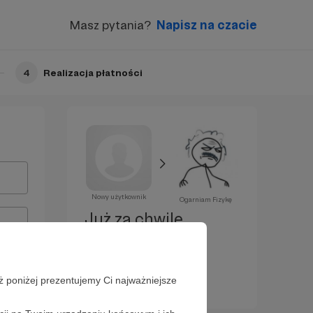
Masz pytania?
Napisz na czacie
4
Realizacja płatności
Nowy użytkownik
Ogarniam Fizykę
Już za chwilę
zostaniesz
Patronem!
ż poniżej prezentujemy Ci najważniejsze