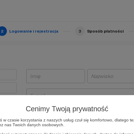
2
Logowanie i rejestracja
3
Sposób płatności
Cenimy Twoją prywatność
t
w czasie korzystania z naszych usług czuł się komfortowo, dlatego te
i i
zez nas Twoich danych osobowych.
owe będą
aw