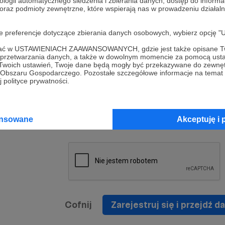
ologii automatycznego śledzenia i zbierania danych, dostęp do inform
a umowy
nie
 oraz podmioty zewnętrzne, które wspierają nas w prowadzeniu dział
nia
nięcia
nia z
* Zapoznałem się i akceptuję
Regulamin
serwisu oraz
prawo
oje preferencje dotyczące zbierania danych osobowych, wybierz op
wania
Politykę Prywatności
.
zowanemu
ofać w USTAWIENIACH ZAAWANSOWANYCH, gdzie jest także opisane Tw
 oraz
że prawo
a przetwarzania danych, a także w dowolnym momencie za pomocą usta
* Wyrażam zgodę na przetwarzanie moich danych
 Twoich ustawień, Twoje dane będą mogły być przekazywane do zewnę
h
osobowych podanych w formularzu rejestracyjnym w
go Obszaru Gospodarczego. Pozostałe szczegółowe informacje na temat
 polityce prywatności.
prawidłowego świadczenia usług serwisu Patronite.
Wyrażam zgodę na otrzymywanie drogą elektronicz
nta
informacji handlowych - newslettera. Opcja ta może
jest na
ansowane
Akceptuję i 
zmieniona w ustawieniach konta.
Cofnij
Zarejestruj się i przejdź da