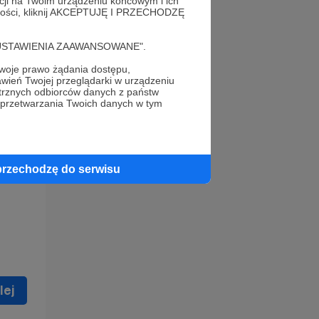
acji na Twoim urządzeniu końcowym i ich
alności, kliknij AKCEPTUJĘ I PRZECHODZĘ
cję "USTAWIENIA ZAAWANSOWANE".
oje prawo żądania dostępu,
wień Twojej przeglądarki w urządzeniu
trznych odbiorców danych z państw
 celu
 przetwarzania Twoich danych w tym
ną
 zostać
przechodzę do serwisu
lej