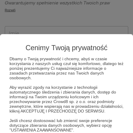
Gwarantujemy spełnienie wszystkich Twoich praw
szczególności w celu wykonania umowy zawartej z Tobą, w
wynikających z ogólnego rozporządzenia o ochronie
Rozwiń
tym do umożliwienia świadczenia usługi drogą
danych, tj. prawo dostępu, sprostowania oraz usunięcia
elektroniczną oraz pełnego korzystania z platformy
Twoich danych, ograniczenia ich przetwarzania, prawo do
Patronite.pl, w tym możliwości dokonywania oraz
ich przenoszenia, niepodlegania zautomatyzowanemu
otrzymywania wsparcia na naszej platformie oraz
podejmowaniu decyzji, w tym profilowaniu, a także prawo
dokonywania płatności.
wyrażenia sprzeciwu wobec przetwarzania Twoich danych
Cenimy Twoją prywatność
osobowych. Rejestracja dla osób niepełnoletnich możliwa
Dbamy o Twoją prywatność i chcemy, abyś w czasie
jest po przekazaniu podpisanego formularza "Zgodna na
korzystania z naszych usług czuł się komfortowo, dlatego też
założenie konta przez osobę niepełnoletnią", formularz
poniżej prezentujemy Ci najważniejsze informacje o
zasadach przetwarzania przez nas Twoich danych
dostępny jest na stronie regulaminu Patronite.pl.
osobowych.
Aby wyrazić zgody na korzystanie z technologii
automatycznego śledzenia i zbierania danych, dostęp do
informacji na Twoim urządzeniu końcowym i ich
przechowywanie przez Crowd8 sp. z o.o. oraz podmioty
zewnętrzne, które wspierają nas w prowadzeniu działalności,
kliknij AKCEPTUJĘ I PRZECHODZĘ DO SERWISU.
Jeśli chcesz dostosować lub zmienić swoje preferencje
dotyczące zbierania danych osobowych, wybierz opcję
* Zapoznałem się i akceptuję
Regulamin
serwisu oraz
Politykę
"USTAWIENIA ZAAWANSOWANE".