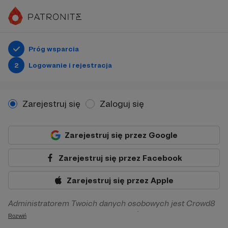
Próg wsparcia
2
Logowanie i rejestracja
Zarejestruj się
Zaloguj się
Zarejestruj się przez Google
Zarejestruj się przez Facebook
Zarejestruj się przez Apple
Administratorem Twoich danych osobowych jest Crowd8
sp. z o.o. z siedziba w Warszawie, ul. Żwirki i Wigury 16, 02-
Rozwiń
092 Warszawa. Twoje dane osobowe będą przetwarzane w