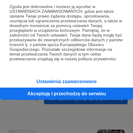
Prywatności
.
Zgoda jest dobrowolna i możesz ją wycofać w
USTAWIENIACH ZAAWANSOWANYCH, gdzie jest także
* Wyrażam zgodę na przetwarzanie moich danych
opisane Twoje prawo żądania dostępu, sprostowania,
osobowych podanych w formularzu rejestracyjnym w celu
usunięcia lub ograniczenia przetwarzania danych, a także w
dowolnym momencie za pomocą ustawień Twojej
prawidłowego świadczenia usług serwisu Patronite.
przeglądarki w urządzeniu końcowym. Pamiętaj, że w
zależności od Twoich ustawień, Twoje dane będą mogły być
Wyrażam zgodę na otrzymywanie drogą elektroniczną
przekazywane do zewnętrznych odbiorców danych z państw
trzecich tj. z państw spoza Europejskiego Obszaru
informacji handlowych - newslettera. Opcja ta może zostać
Gospodarczego. Pozostałe szczegółowe informacje na
zmieniona w ustawieniach konta.
temat przetwarzania Twoich danych w tym celów
przetwarzania znajdują się w naszej polityce prywatności.
Ustawienia zaawansowane
Akceptuję i przechodzę do serwisu
Cofnij
Zarejestruj się i przejdź dalej