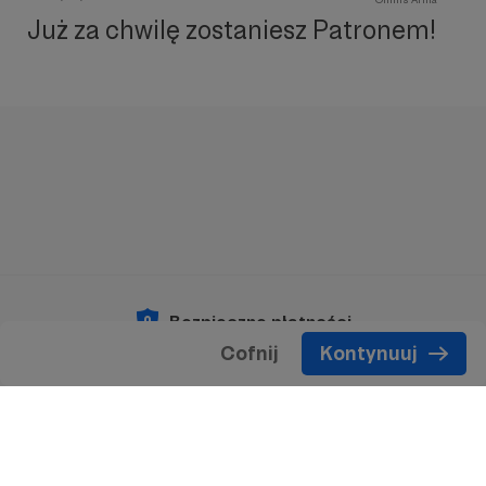
Już za chwilę zostaniesz Patronem!
Bezpieczne płatności
Cofnij
Kontynuuj
Copyright 2026 © Patronite.
Wszelkie prawa
zastrzeżone.