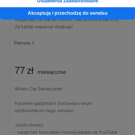
Ustawienia zaawansowane
zostań Omnis Mecenasem!
Akceptuję i przechodzę do serwisu
Wspierasz za tyle ile chcesz. Każda kwota się liczy.
Za każde wsparcie dziękuję!
Patroni: 1
77 zł
miesięcznie
Witam Cię Serdecznie!
Kuszenie gadżetami zostawiam innym
użytkownikom tego serwisu.
Jeżeli chcesz:
- wesprzeć tworzenie i rozwój kanału na YouTube