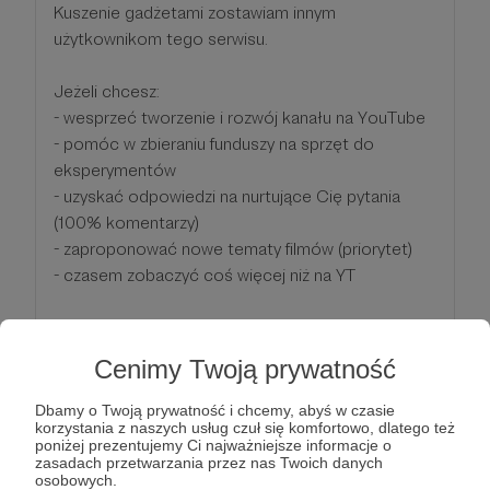
Kuszenie gadżetami zostawiam innym
użytkownikom tego serwisu.
Jeżeli chcesz:
- wesprzeć tworzenie i rozwój kanału na YouTube
- pomóc w zbieraniu funduszy na sprzęt do
eksperymentów
- uzyskać odpowiedzi na nurtujące Cię pytania
(100% komentarzy)
- zaproponować nowe tematy filmów (priorytet)
- czasem zobaczyć coś więcej niż na YT
zostań Omnis Mecenasem!
Cenimy Twoją prywatność
Wspierasz za tyle ile chcesz. Każda kwota się liczy.
Za każde wsparcie dziękuję!
Dbamy o Twoją prywatność i chcemy, abyś w czasie
korzystania z naszych usług czuł się komfortowo, dlatego też
poniżej prezentujemy Ci najważniejsze informacje o
zasadach przetwarzania przez nas Twoich danych
Patroni: 3
osobowych.