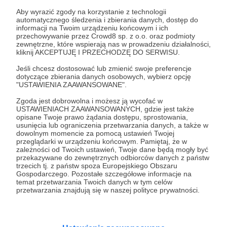
Aby wyrazić zgody na korzystanie z technologii
automatycznego śledzenia i zbierania danych, dostęp do
informacji na Twoim urządzeniu końcowym i ich
50 zł
miesięcznie
przechowywanie przez Crowd8 sp. z o.o. oraz podmioty
zewnętrzne, które wspierają nas w prowadzeniu działalności,
kliknij AKCEPTUJĘ I PRZECHODZĘ DO SERWISU.
Witam Cię Serdecznie!
Jeśli chcesz dostosować lub zmienić swoje preferencje
dotyczące zbierania danych osobowych, wybierz opcję
"USTAWIENIA ZAAWANSOWANE".
Kuszenie gadżetami zostawiam innym
Zgoda jest dobrowolna i możesz ją wycofać w
użytkownikom tego serwisu.
USTAWIENIACH ZAAWANSOWANYCH, gdzie jest także
opisane Twoje prawo żądania dostępu, sprostowania,
usunięcia lub ograniczenia przetwarzania danych, a także w
Jeżeli chcesz:
dowolnym momencie za pomocą ustawień Twojej
- wesprzeć tworzenie i rozwój kanału na YouTube
przeglądarki w urządzeniu końcowym. Pamiętaj, że w
zależności od Twoich ustawień, Twoje dane będą mogły być
- pomóc w zbieraniu funduszy na sprzęt do
przekazywane do zewnętrznych odbiorców danych z państw
eksperymentów
trzecich tj. z państw spoza Europejskiego Obszaru
Gospodarczego. Pozostałe szczegółowe informacje na
- uzyskać odpowiedzi na nurtujące Cię pytania
temat przetwarzania Twoich danych w tym celów
(100% komentarzy)
przetwarzania znajdują się w naszej polityce prywatności.
- zaproponować nowe tematy filmów (priorytet)
- czasem zobaczyć coś więcej niż na YT