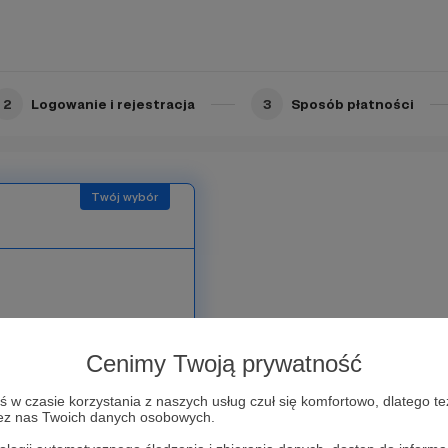
liczy.
2
Logowanie i rejestracja
3
Sposób płatności
Limit: 10
wnikom tego serwisu.
Cenimy Twoją prywatność
uTube
w czasie korzystania z naszych usług czuł się komfortowo, dlatego te
zez nas Twoich danych osobowych.
 eksperymentów
ia (100% komentarzy)