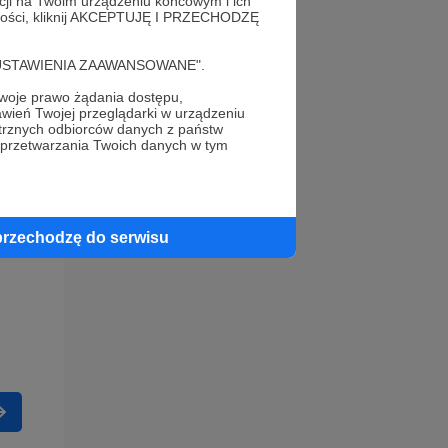
acji na Twoim urządzeniu końcowym i ich
alności, kliknij AKCEPTUJĘ I PRZECHODZĘ
cję "USTAWIENIA ZAAWANSOWANE".
oje prawo żądania dostępu,
wień Twojej przeglądarki w urządzeniu
trznych odbiorców danych z państw
 przetwarzania Twoich danych w tym
przechodzę do serwisu