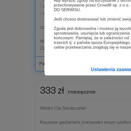
Aby wyrazić zgody na korzystanie z techn
przechowywanie przez Crowd8 sp. z o.o.
- zaproponować nowe tematy filmów (prioryt
DO SERWISU.
- czasem zobaczyć coś więcej niż na YT
Jeśli chcesz dostosować lub zmienić sw
zostań Omnis Mecenasem!
Zgoda jest dobrowolna i możesz ją wyc
sprostowania, usunięcia lub ograniczeni
końcowym. Pamiętaj, że w zależności od
Wspierasz za tyle ile chcesz. Każda kwota się 
trzecich tj. z państw spoza Europejskie
celów przetwarzania znajdują się w naszej
Za każde wsparcie dziękuję!
Patroni: 0
Ustawienia zaaw
333 zł
miesięcznie
Witam Cię Serdecznie!
Kuszenie gadżetami zostawiam innym użytko