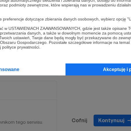
ologii automatycznego śledzenia i zbierania danych, dostęp do inform
 oraz podmioty zewnętrzne, które wspierają nas w prowadzeniu dział
et)
oje preferencje dotyczące zbierania danych osobowych, wybierz op
ofać w USTAWIENIACH ZAAWANSOWANYCH, gdzie jest także opisane Tw
a przetwarzania danych, a także w dowolnym momencie za pomocą usta
 Twoich ustawień, Twoje dane będą mogły być przekazywane do zewnę
liczy.
go Obszaru Gospodarczego. Pozostałe szczegółowe informacje na temat
 polityce prywatności.
ansowane
Akceptuję i 
Cofnij
Kontynuuj
wnikom tego serwisu.