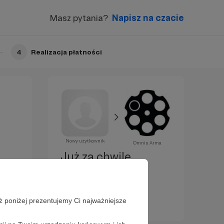
Masz pytania?
Napisz na czacie
4
Realizacja płatności
Nowy użytkownik
Omnis Arma
Już za chwilę
zostaniesz
Patronem!
ż poniżej prezentujemy Ci najważniejsze