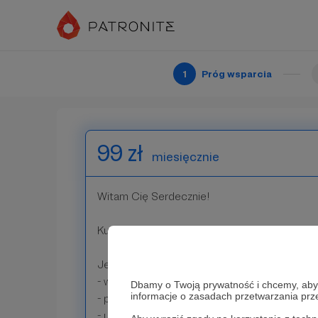
Wspierasz za tyle ile chcesz. Każda kwota się 
Za każde wsparcie dziękuję!
1
Próg wsparcia
Patroni: 0
99 zł
miesięcznie
Witam Cię Serdecznie!
Kuszenie gadżetami zostawiam innym użytko
Jeżeli chcesz:
- wesprzeć tworzenie i rozwój kanału na Yo
Dbamy o Twoją prywatność i chcemy, abyś 
informacje o zasadach przetwarzania pr
- pomóc w zbieraniu funduszy na sprzęt do
- uzyskać odpowiedzi na nurtujące Cię pytan