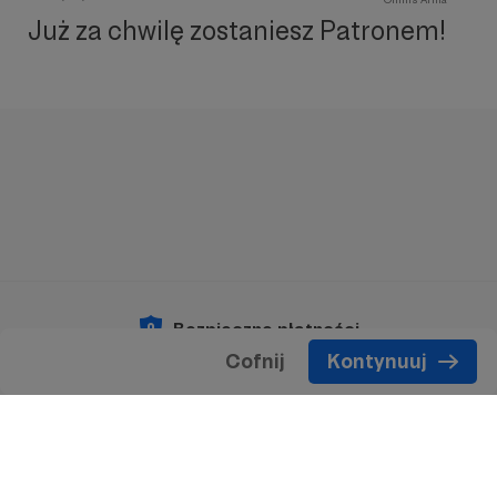
Już za chwilę zostaniesz Patronem!
Bezpieczne płatności
Cofnij
Kontynuuj
Copyright 2026 © Patronite.
Wszelkie prawa
zastrzeżone.