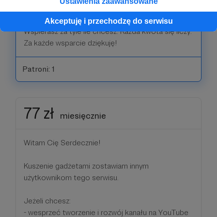
Ustawienia zaawansowane
zostań Omnis Mecenasem!
Akceptuję i przechodzę do serwisu
Wspierasz za tyle ile chcesz. Każda kwota się liczy.
Za każde wsparcie dziękuję!
Patroni: 1
77 zł
miesięcznie
Witam Cię Serdecznie!
Kuszenie gadżetami zostawiam innym
użytkownikom tego serwisu.
Jeżeli chcesz:
- wesprzeć tworzenie i rozwój kanału na YouTube