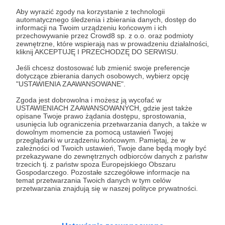
Aby wyrazić zgody na korzystanie z technologii
automatycznego śledzenia i zbierania danych, dostęp do
informacji na Twoim urządzeniu końcowym i ich
50 zł
miesięcznie
przechowywanie przez Crowd8 sp. z o.o. oraz podmioty
zewnętrzne, które wspierają nas w prowadzeniu działalności,
kliknij AKCEPTUJĘ I PRZECHODZĘ DO SERWISU.
Witam Cię Serdecznie!
Jeśli chcesz dostosować lub zmienić swoje preferencje
dotyczące zbierania danych osobowych, wybierz opcję
"USTAWIENIA ZAAWANSOWANE".
Kuszenie gadżetami zostawiam innym
Zgoda jest dobrowolna i możesz ją wycofać w
użytkownikom tego serwisu.
USTAWIENIACH ZAAWANSOWANYCH, gdzie jest także
opisane Twoje prawo żądania dostępu, sprostowania,
usunięcia lub ograniczenia przetwarzania danych, a także w
Jeżeli chcesz:
dowolnym momencie za pomocą ustawień Twojej
- wesprzeć tworzenie i rozwój kanału na YouTube
przeglądarki w urządzeniu końcowym. Pamiętaj, że w
zależności od Twoich ustawień, Twoje dane będą mogły być
- pomóc w zbieraniu funduszy na sprzęt do
przekazywane do zewnętrznych odbiorców danych z państw
eksperymentów
trzecich tj. z państw spoza Europejskiego Obszaru
Gospodarczego. Pozostałe szczegółowe informacje na
- uzyskać odpowiedzi na nurtujące Cię pytania
temat przetwarzania Twoich danych w tym celów
(100% komentarzy)
przetwarzania znajdują się w naszej polityce prywatności.
- zaproponować nowe tematy filmów (priorytet)
- czasem zobaczyć coś więcej niż na YT