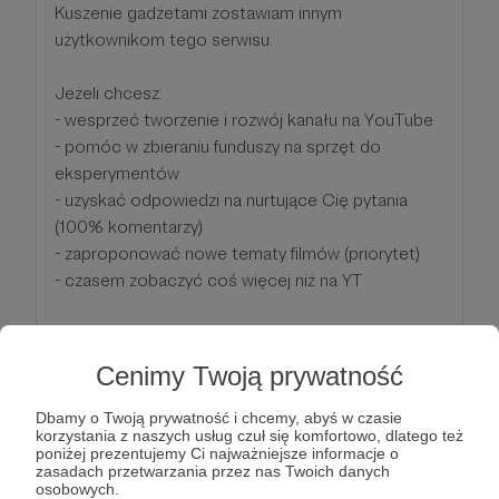
Kuszenie gadżetami zostawiam innym
użytkownikom tego serwisu.
Jeżeli chcesz:
- wesprzeć tworzenie i rozwój kanału na YouTube
- pomóc w zbieraniu funduszy na sprzęt do
eksperymentów
- uzyskać odpowiedzi na nurtujące Cię pytania
(100% komentarzy)
- zaproponować nowe tematy filmów (priorytet)
- czasem zobaczyć coś więcej niż na YT
zostań Omnis Mecenasem!
Cenimy Twoją prywatność
Wspierasz za tyle ile chcesz. Każda kwota się liczy.
Za każde wsparcie dziękuję!
Dbamy o Twoją prywatność i chcemy, abyś w czasie
korzystania z naszych usług czuł się komfortowo, dlatego też
poniżej prezentujemy Ci najważniejsze informacje o
zasadach przetwarzania przez nas Twoich danych
Patroni: 3
osobowych.