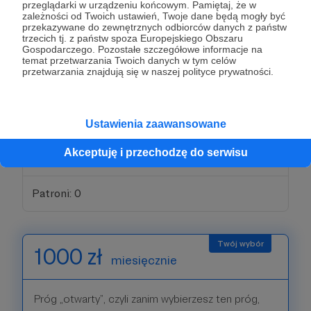
przeglądarki w urządzeniu końcowym. Pamiętaj, że w
zależności od Twoich ustawień, Twoje dane będą mogły być
przekazywane do zewnętrznych odbiorców danych z państw
trzecich tj. z państw spoza Europejskiego Obszaru
250 zł
miesięcznie
Gospodarczego. Pozostałe szczegółowe informacje na
temat przetwarzania Twoich danych w tym celów
przetwarzania znajdują się w naszej polityce prywatności.
Patroni decydujący się na ten próg wsparcia będą
mogli brać udział w spotkaniach Q&A live w
specjalnej, zamkniętej grupie. Podziękuję im też
Ustawienia zaawansowane
imiennie w czołówce materiałów video na YT i
Akceptuję i przechodzę do serwisu
innych produkcjach.
Patroni: 0
1000 zł
miesięcznie
Próg „otwarty”, czyli zanim wybierzesz ten próg,