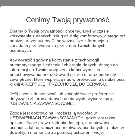
Oprócz newslettera z "ekstrasami" Patroni
Cenimy Twoją prywatność
otrzymają ode mnie podziękowania na moich
social mediach.
Dbamy o Twoją prywatność i chcemy, abyś w czasie
korzystania z naszych usług czuł się komfortowo, dlatego też
poniżej prezentujemy Ci najważniejsze informacje o
Patroni: 1
zasadach przetwarzania przez nas Twoich danych
osobowych.
Aby wyrazić zgody na korzystanie z technologii
automatycznego śledzenia i zbierania danych, dostęp do
100 zł
informacji na Twoim urządzeniu końcowym i ich
miesięcznie
przechowywanie przez Crowd8 sp. z o.o. oraz podmioty
zewnętrzne, które wspierają nas w prowadzeniu działalności,
kliknij AKCEPTUJĘ I PRZECHODZĘ DO SERWISU.
Do newslettera i podziękowań na social mediach
Jeśli chcesz dostosować lub zmienić swoje preferencje
dorzucam podziękowania imienne w napisach
dotyczące zbierania danych osobowych, wybierz opcję
"USTAWIENIA ZAAWANSOWANE".
końcowych materiałów video na YT i w
produkcjach, które powstaną.
Zgoda jest dobrowolna i możesz ją wycofać w
USTAWIENIACH ZAAWANSOWANYCH, gdzie jest także
opisane Twoje prawo żądania dostępu, sprostowania,
usunięcia lub ograniczenia przetwarzania danych, a także w
Patroni: 0
dowolnym momencie za pomocą ustawień Twojej