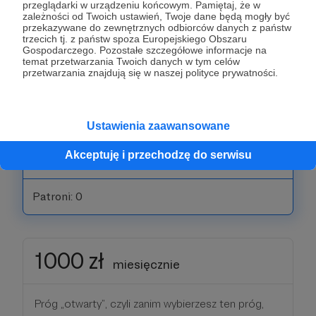
przeglądarki w urządzeniu końcowym. Pamiętaj, że w
zależności od Twoich ustawień, Twoje dane będą mogły być
przekazywane do zewnętrznych odbiorców danych z państw
trzecich tj. z państw spoza Europejskiego Obszaru
250 zł
miesięcznie
Gospodarczego. Pozostałe szczegółowe informacje na
temat przetwarzania Twoich danych w tym celów
przetwarzania znajdują się w naszej polityce prywatności.
Patroni decydujący się na ten próg wsparcia będą
mogli brać udział w spotkaniach Q&A live w
specjalnej, zamkniętej grupie. Podziękuję im też
Ustawienia zaawansowane
imiennie w czołówce materiałów video na YT i
Akceptuję i przechodzę do serwisu
innych produkcjach.
Patroni: 0
1000 zł
miesięcznie
Próg „otwarty”, czyli zanim wybierzesz ten próg,