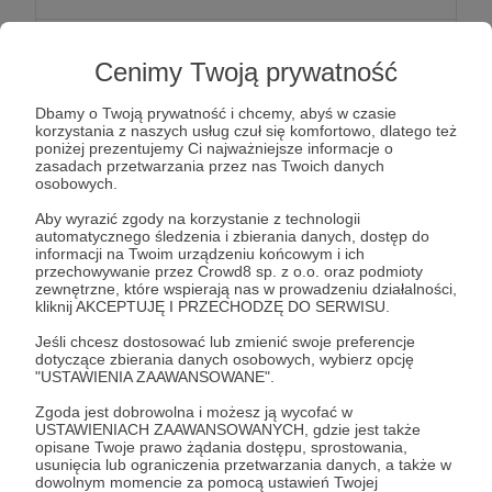
Oprócz newslettera z "ekstrasami" Patroni
Cenimy Twoją prywatność
otrzymają ode mnie podziękowania na moich
social mediach.
Dbamy o Twoją prywatność i chcemy, abyś w czasie
korzystania z naszych usług czuł się komfortowo, dlatego też
poniżej prezentujemy Ci najważniejsze informacje o
Patroni: 1
zasadach przetwarzania przez nas Twoich danych
osobowych.
Aby wyrazić zgody na korzystanie z technologii
automatycznego śledzenia i zbierania danych, dostęp do
100 zł
informacji na Twoim urządzeniu końcowym i ich
miesięcznie
przechowywanie przez Crowd8 sp. z o.o. oraz podmioty
zewnętrzne, które wspierają nas w prowadzeniu działalności,
kliknij AKCEPTUJĘ I PRZECHODZĘ DO SERWISU.
Do newslettera i podziękowań na social mediach
Jeśli chcesz dostosować lub zmienić swoje preferencje
dorzucam podziękowania imienne w napisach
dotyczące zbierania danych osobowych, wybierz opcję
"USTAWIENIA ZAAWANSOWANE".
końcowych materiałów video na YT i w
produkcjach, które powstaną.
Zgoda jest dobrowolna i możesz ją wycofać w
USTAWIENIACH ZAAWANSOWANYCH, gdzie jest także
opisane Twoje prawo żądania dostępu, sprostowania,
usunięcia lub ograniczenia przetwarzania danych, a także w
Patroni: 0
dowolnym momencie za pomocą ustawień Twojej