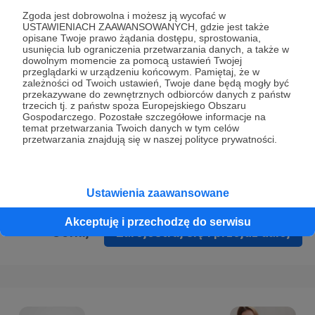
Prywatności
.
Zgoda jest dobrowolna i możesz ją wycofać w
USTAWIENIACH ZAAWANSOWANYCH, gdzie jest także
* Wyrażam zgodę na przetwarzanie moich danych
opisane Twoje prawo żądania dostępu, sprostowania,
osobowych podanych w formularzu rejestracyjnym w celu
usunięcia lub ograniczenia przetwarzania danych, a także w
dowolnym momencie za pomocą ustawień Twojej
prawidłowego świadczenia usług serwisu Patronite.
przeglądarki w urządzeniu końcowym. Pamiętaj, że w
zależności od Twoich ustawień, Twoje dane będą mogły być
Wyrażam zgodę na otrzymywanie drogą elektroniczną
przekazywane do zewnętrznych odbiorców danych z państw
trzecich tj. z państw spoza Europejskiego Obszaru
informacji handlowych - newslettera. Opcja ta może zostać
Gospodarczego. Pozostałe szczegółowe informacje na
zmieniona w ustawieniach konta.
temat przetwarzania Twoich danych w tym celów
przetwarzania znajdują się w naszej polityce prywatności.
Ustawienia zaawansowane
Akceptuję i przechodzę do serwisu
Cofnij
Zarejestruj się i przejdź dalej