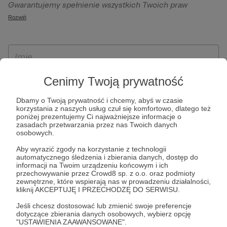
Gwarantujemy spełnienie wszystkich Twoich praw
szczególności w celu wykonania umowy zawartej z Tobą, w
wynikających z ogólnego rozporządzenia o ochronie
Rozwiń
tym do umożliwienia świadczenia usługi drogą
danych, tj. prawo dostępu, sprostowania oraz usunięcia
elektroniczną oraz pełnego korzystania z platformy
Twoich danych, ograniczenia ich przetwarzania, prawo do
Patronite.pl, w tym możliwości dokonywania oraz
ich przenoszenia, niepodlegania zautomatyzowanemu
otrzymywania wsparcia na naszej platformie oraz
podejmowaniu decyzji, w tym profilowaniu, a także prawo
dokonywania płatności.
wyrażenia sprzeciwu wobec przetwarzania Twoich danych
Cenimy Twoją prywatność
osobowych. Rejestracja dla osób niepełnoletnich możliwa
Dbamy o Twoją prywatność i chcemy, abyś w czasie
jest po przekazaniu podpisanego formularza "Zgodna na
korzystania z naszych usług czuł się komfortowo, dlatego też
założenie konta przez osobę niepełnoletnią", formularz
poniżej prezentujemy Ci najważniejsze informacje o
zasadach przetwarzania przez nas Twoich danych
dostępny jest na stronie regulaminu Patronite.pl.
osobowych.
Aby wyrazić zgody na korzystanie z technologii
automatycznego śledzenia i zbierania danych, dostęp do
informacji na Twoim urządzeniu końcowym i ich
przechowywanie przez Crowd8 sp. z o.o. oraz podmioty
zewnętrzne, które wspierają nas w prowadzeniu działalności,
kliknij AKCEPTUJĘ I PRZECHODZĘ DO SERWISU.
Jeśli chcesz dostosować lub zmienić swoje preferencje
dotyczące zbierania danych osobowych, wybierz opcję
* Zapoznałem się i akceptuję
Regulamin
serwisu oraz
Politykę
"USTAWIENIA ZAAWANSOWANE".