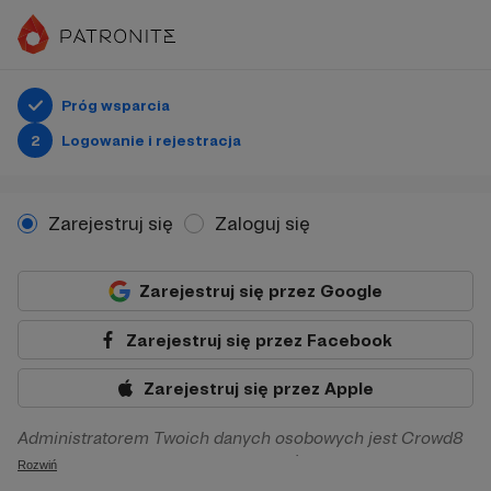
Próg wsparcia
2
Logowanie i rejestracja
Zarejestruj się
Zaloguj się
Zarejestruj się przez Google
Zarejestruj się przez Facebook
Zarejestruj się przez Apple
Administratorem Twoich danych osobowych jest Crowd8
sp. z o.o. z siedziba w Warszawie, ul. Żwirki i Wigury 16, 02-
Rozwiń
092 Warszawa. Twoje dane osobowe będą przetwarzane w