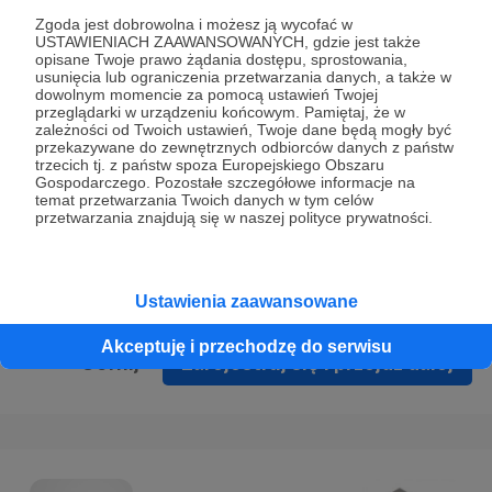
Prywatności
.
Zgoda jest dobrowolna i możesz ją wycofać w
USTAWIENIACH ZAAWANSOWANYCH, gdzie jest także
* Wyrażam zgodę na przetwarzanie moich danych
opisane Twoje prawo żądania dostępu, sprostowania,
osobowych podanych w formularzu rejestracyjnym w celu
usunięcia lub ograniczenia przetwarzania danych, a także w
dowolnym momencie za pomocą ustawień Twojej
prawidłowego świadczenia usług serwisu Patronite.
przeglądarki w urządzeniu końcowym. Pamiętaj, że w
zależności od Twoich ustawień, Twoje dane będą mogły być
Wyrażam zgodę na otrzymywanie drogą elektroniczną
przekazywane do zewnętrznych odbiorców danych z państw
trzecich tj. z państw spoza Europejskiego Obszaru
informacji handlowych - newslettera. Opcja ta może zostać
Gospodarczego. Pozostałe szczegółowe informacje na
zmieniona w ustawieniach konta.
temat przetwarzania Twoich danych w tym celów
przetwarzania znajdują się w naszej polityce prywatności.
Ustawienia zaawansowane
Akceptuję i przechodzę do serwisu
Cofnij
Zarejestruj się i przejdź dalej