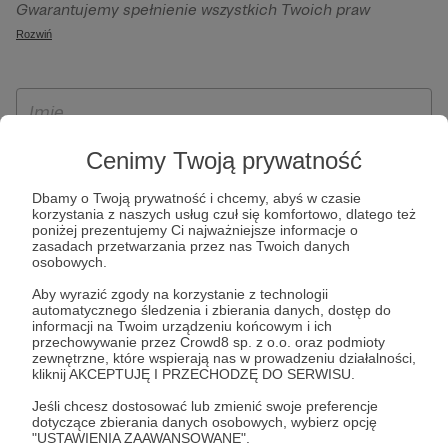
Gwarantujemy spełnienie wszystkich Twoich praw
szczególności w celu wykonania umowy zawartej z Tobą, w
wynikających z ogólnego rozporządzenia o ochronie
Rozwiń
tym do umożliwienia świadczenia usługi drogą
danych, tj. prawo dostępu, sprostowania oraz usunięcia
elektroniczną oraz pełnego korzystania z platformy
Twoich danych, ograniczenia ich przetwarzania, prawo do
Patronite.pl, w tym możliwości dokonywania oraz
ich przenoszenia, niepodlegania zautomatyzowanemu
otrzymywania wsparcia na naszej platformie oraz
podejmowaniu decyzji, w tym profilowaniu, a także prawo
dokonywania płatności.
wyrażenia sprzeciwu wobec przetwarzania Twoich danych
Cenimy Twoją prywatność
osobowych. Rejestracja dla osób niepełnoletnich możliwa
Dbamy o Twoją prywatność i chcemy, abyś w czasie
jest po przekazaniu podpisanego formularza "Zgodna na
korzystania z naszych usług czuł się komfortowo, dlatego też
założenie konta przez osobę niepełnoletnią", formularz
poniżej prezentujemy Ci najważniejsze informacje o
zasadach przetwarzania przez nas Twoich danych
dostępny jest na stronie regulaminu Patronite.pl.
osobowych.
Aby wyrazić zgody na korzystanie z technologii
automatycznego śledzenia i zbierania danych, dostęp do
informacji na Twoim urządzeniu końcowym i ich
przechowywanie przez Crowd8 sp. z o.o. oraz podmioty
zewnętrzne, które wspierają nas w prowadzeniu działalności,
kliknij AKCEPTUJĘ I PRZECHODZĘ DO SERWISU.
Jeśli chcesz dostosować lub zmienić swoje preferencje
dotyczące zbierania danych osobowych, wybierz opcję
* Zapoznałem się i akceptuję
Regulamin
serwisu oraz
Politykę
"USTAWIENIA ZAAWANSOWANE".