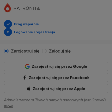
Próg wsparcia
2
Logowanie i rejestracja
Zarejestruj się
Zaloguj się
Zarejestruj się przez Google
Zarejestruj się przez Facebook
Zarejestruj się przez Apple
Administratorem Twoich danych osobowych jest Crowd8
sp. z o.o. z siedziba w Warszawie, ul. Żwirki i Wigury 16, 02-
Rozwiń
092 Warszawa. Twoje dane osobowe będą przetwarzane w