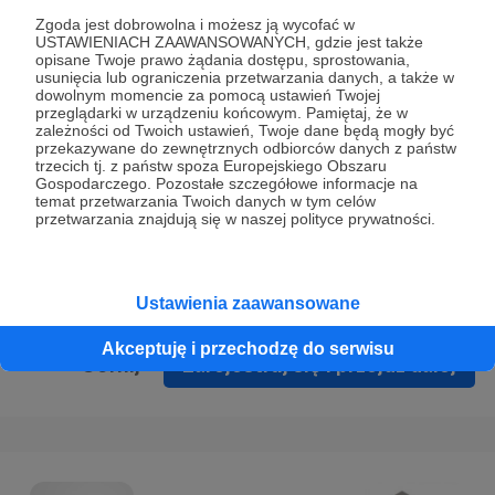
Prywatności
.
Zgoda jest dobrowolna i możesz ją wycofać w
USTAWIENIACH ZAAWANSOWANYCH, gdzie jest także
* Wyrażam zgodę na przetwarzanie moich danych
opisane Twoje prawo żądania dostępu, sprostowania,
osobowych podanych w formularzu rejestracyjnym w celu
usunięcia lub ograniczenia przetwarzania danych, a także w
dowolnym momencie za pomocą ustawień Twojej
prawidłowego świadczenia usług serwisu Patronite.
przeglądarki w urządzeniu końcowym. Pamiętaj, że w
zależności od Twoich ustawień, Twoje dane będą mogły być
Wyrażam zgodę na otrzymywanie drogą elektroniczną
przekazywane do zewnętrznych odbiorców danych z państw
trzecich tj. z państw spoza Europejskiego Obszaru
informacji handlowych - newslettera. Opcja ta może zostać
Gospodarczego. Pozostałe szczegółowe informacje na
zmieniona w ustawieniach konta.
temat przetwarzania Twoich danych w tym celów
przetwarzania znajdują się w naszej polityce prywatności.
Ustawienia zaawansowane
Akceptuję i przechodzę do serwisu
Cofnij
Zarejestruj się i przejdź dalej