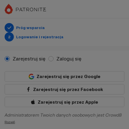
Próg wsparcia
2
Logowanie i rejestracja
Zarejestruj się
Zaloguj się
Zarejestruj się przez Google
Zarejestruj się przez Facebook
Zarejestruj się przez Apple
Administratorem Twoich danych osobowych jest Crowd8
sp. z o.o. z siedziba w Warszawie, ul. Żwirki i Wigury 16, 02-
Rozwiń
092 Warszawa. Twoje dane osobowe będą przetwarzane w