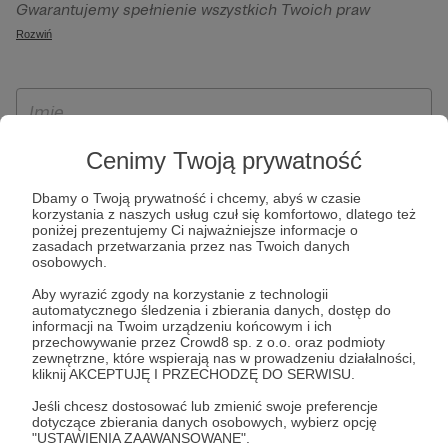
Gwarantujemy spełnienie wszystkich Twoich praw
szczególności w celu wykonania umowy zawartej z Tobą, w
wynikających z ogólnego rozporządzenia o ochronie
Rozwiń
tym do umożliwienia świadczenia usługi drogą
danych, tj. prawo dostępu, sprostowania oraz usunięcia
elektroniczną oraz pełnego korzystania z platformy
Twoich danych, ograniczenia ich przetwarzania, prawo do
Patronite.pl, w tym możliwości dokonywania oraz
ich przenoszenia, niepodlegania zautomatyzowanemu
otrzymywania wsparcia na naszej platformie oraz
podejmowaniu decyzji, w tym profilowaniu, a także prawo
dokonywania płatności.
wyrażenia sprzeciwu wobec przetwarzania Twoich danych
Cenimy Twoją prywatność
osobowych. Rejestracja dla osób niepełnoletnich możliwa
Dbamy o Twoją prywatność i chcemy, abyś w czasie
jest po przekazaniu podpisanego formularza "Zgodna na
korzystania z naszych usług czuł się komfortowo, dlatego też
założenie konta przez osobę niepełnoletnią", formularz
poniżej prezentujemy Ci najważniejsze informacje o
zasadach przetwarzania przez nas Twoich danych
dostępny jest na stronie regulaminu Patronite.pl.
osobowych.
Aby wyrazić zgody na korzystanie z technologii
automatycznego śledzenia i zbierania danych, dostęp do
informacji na Twoim urządzeniu końcowym i ich
przechowywanie przez Crowd8 sp. z o.o. oraz podmioty
zewnętrzne, które wspierają nas w prowadzeniu działalności,
kliknij AKCEPTUJĘ I PRZECHODZĘ DO SERWISU.
Jeśli chcesz dostosować lub zmienić swoje preferencje
dotyczące zbierania danych osobowych, wybierz opcję
* Zapoznałem się i akceptuję
Regulamin
serwisu oraz
Politykę
"USTAWIENIA ZAAWANSOWANE".