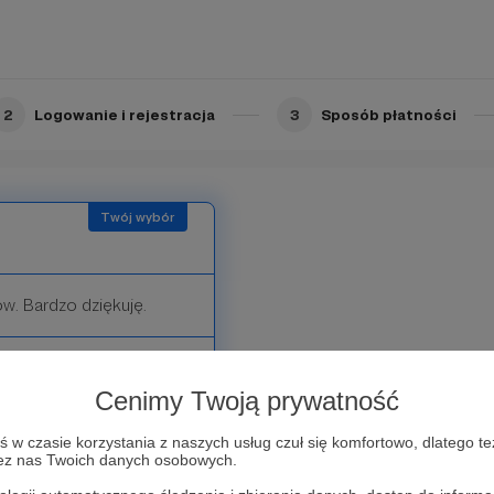
owstają filmy i klipy z
2
Logowanie i rejestracja
3
Sposób płatności
ów. Bardzo dziękuję.
Cenimy Twoją prywatność
w czasie korzystania z naszych usług czuł się komfortowo, dlatego te
zez nas Twoich danych osobowych.