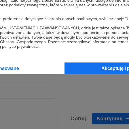
ologii automatycznego śledzenia i zbierania danych, dostęp do inform
 oraz podmioty zewnętrzne, które wspierają nas w prowadzeniu dział
 mi się nie spodobał.
oje preferencje dotyczące zbierania danych osobowych, wybierz op
ofać w USTAWIENIACH ZAAWANSOWANYCH, gdzie jest także opisane Tw
a przetwarzania danych, a także w dowolnym momencie za pomocą usta
 Twoich ustawień, Twoje dane będą mogły być przekazywane do zewnę
go Obszaru Gospodarczego. Pozostałe szczegółowe informacje na temat
 polityce prywatności.
ansowane
Akceptuję i 
zy bogaci czytają
Cofnij
Kontynuuj