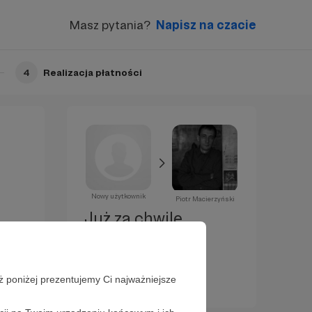
Masz pytania?
Napisz na czacie
4
Realizacja płatności
Nowy użytkownik
Piotr Macierzyński
Już za chwilę
zostaniesz
Patronem!
ż poniżej prezentujemy Ci najważniejsze