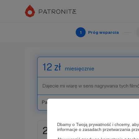
Na rozwój kanału na YouTube. To dzięki Wam p
wierszami. Dziękuję.
1
Próg wsparcia
Patroni: 1
12 zł
miesięcznie
Dajecie mi wiarę w sens nagrywania tych film
Patroni: 1
Dbamy o Twoją prywatność i chcemy, abyś 
20 zł
informacje o zasadach przetwarzania pr
miesięcznie