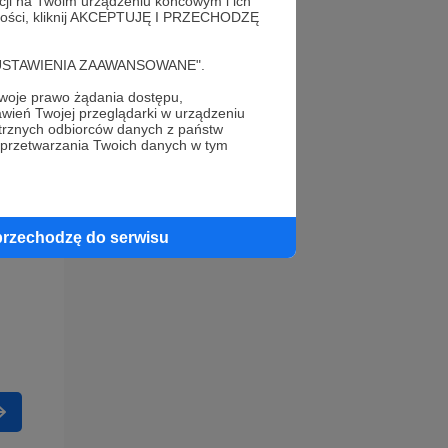
acji na Twoim urządzeniu końcowym i ich
alności, kliknij AKCEPTUJĘ I PRZECHODZĘ
cję "USTAWIENIA ZAAWANSOWANE".
oje prawo żądania dostępu,
wień Twojej przeglądarki w urządzeniu
trznych odbiorców danych z państw
 przetwarzania Twoich danych w tym
przechodzę do serwisu