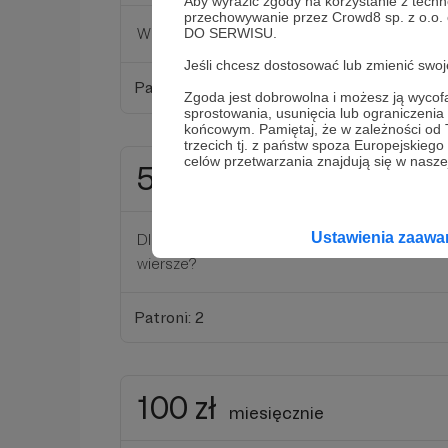
Aby wyrazić zgody na korzystanie z techn
przechowywanie przez Crowd8 sp. z o.o.
Wspieram, bo cenię, nawet jeśli któryś wiersz
DO SERWISU.
Jeśli chcesz dostosować lub zmienić sw
Patroni: 13
Zgoda jest dobrowolna i możesz ją wyc
sprostowania, usunięcia lub ograniczeni
końcowym. Pamiętaj, że w zależności od
trzecich tj. z państw spoza Europejskie
celów przetwarzania znajdują się w naszej
50 zł
miesięcznie
Ustawienia zaaw
Dla zamożnych fanów, którzy mają gest, ale c
wiersze?
Patroni: 2
100 zł
miesięcznie