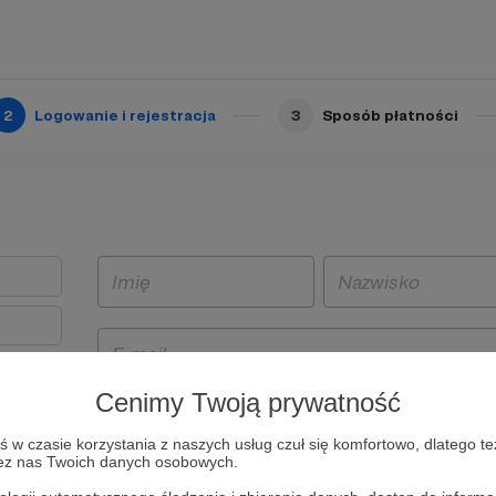
2
Logowanie i rejestracja
3
Sposób płatności
Cenimy Twoją prywatność
t
w czasie korzystania z naszych usług czuł się komfortowo, dlatego te
i i
zez nas Twoich danych osobowych.
owe będą
aw