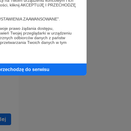
acji na Twoim urządzeniu końcowym i ich
alności, kliknij AKCEPTUJĘ I PRZECHODZĘ
cję "USTAWIENIA ZAAWANSOWANE".
oje prawo żądania dostępu,
wień Twojej przeglądarki w urządzeniu
trznych odbiorców danych z państw
 celu
 przetwarzania Twoich danych w tym
ną
 zostać
przechodzę do serwisu
lej