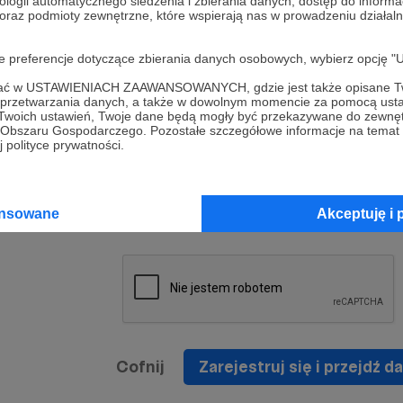
ologii automatycznego śledzenia i zbierania danych, dostęp do inform
a umowy
nie
 oraz podmioty zewnętrzne, które wspierają nas w prowadzeniu dział
nia
nięcia
nia z
* Zapoznałem się i akceptuję
Regulamin
serwisu oraz
prawo
oje preferencje dotyczące zbierania danych osobowych, wybierz op
wania
Politykę Prywatności
.
zowanemu
ofać w USTAWIENIACH ZAAWANSOWANYCH, gdzie jest także opisane Tw
 oraz
że prawo
a przetwarzania danych, a także w dowolnym momencie za pomocą usta
* Wyrażam zgodę na przetwarzanie moich danych
 Twoich ustawień, Twoje dane będą mogły być przekazywane do zewnę
h
osobowych podanych w formularzu rejestracyjnym w
go Obszaru Gospodarczego. Pozostałe szczegółowe informacje na temat
 polityce prywatności.
prawidłowego świadczenia usług serwisu Patronite.
Wyrażam zgodę na otrzymywanie drogą elektronicz
nta
informacji handlowych - newslettera. Opcja ta może
jest na
ansowane
Akceptuję i 
zmieniona w ustawieniach konta.
Cofnij
Zarejestruj się i przejdź da