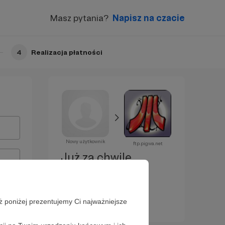
Masz pytania?
Napisz na czacie
4
Realizacja płatności
Nowy użytkownik
ftp.pigwa.net
Już za chwilę
zostaniesz
Patronem!
ż poniżej prezentujemy Ci najważniejsze