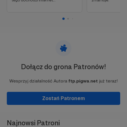
tego dochodzi internet...
zmarnuje.
życia rodzinnego).
Obecnie dane zajmują około 1,5TB w blisko
milionie plików. Z Twoją pomocą będziemy tą
ilość zwiększać, polepszając jednocześnie jakość.
Dołącz do grona Patronów!
Wesprzyj działalność Autora
ftp.pigwa.net
już teraz!
Zostań Patronem
Najnowsi Patroni