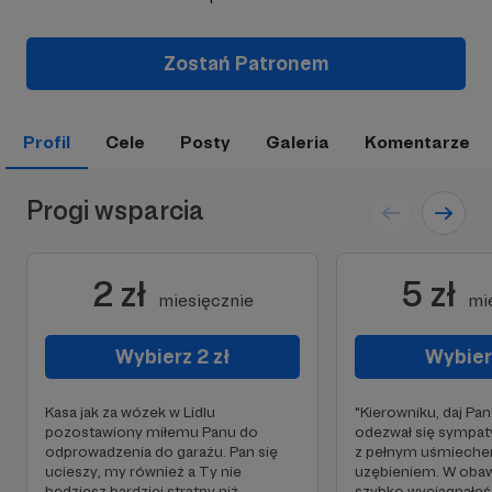
Zostań Patronem
Profil
Cele
Posty
Galeria
Komentarze
Progi wsparcia
2 zł
5 zł
miesięcznie
mi
Wybierz 2 zł
Wybierz
Kasa jak za wózek w Lidlu
"Kierowniku, daj Pan
pozostawiony miłemu Panu do
odezwał się sympa
odprowadzenia do garażu. Pan się
z pełnym uśmieche
ucieszy, my również a Ty nie
uzębieniem. W obaw
będziesz bardziej stratny niż
szybko wyciągnąłeś