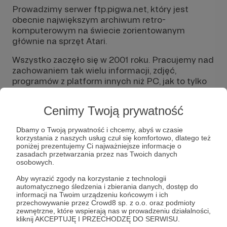
Prowadzimy serwer ftp.pigwa.net, który jest
obecnie największym archiwum retro-
komputerowym na świecie zorientowanym
głównie na sprzęt Atari.
Wszystko zaczęło się w 2001 roku. Pracujemy nad
zachowaniem tak wielu informacji, zdjęć,
programów z platform innych niż PC, jak to tylko
możliwe. Od początku, z założenia było to
przedsięwzięcie non-profit - sami płaciliśmy za
Cenimy Twoją prywatność
prąd, internet, dyski twarde czy w końcu sprzęt, na
którym działał serwer. Jeśli chodzi o zawartość, to
Dbamy o Twoją prywatność i chcemy, abyś w czasie
początkowo skupialiśmy się wyłącznie na
korzystania z naszych usług czuł się komfortowo, dlatego też
platformie Atari. Przy stosunkowo wolno
poniżej prezentujemy Ci najważniejsze informacje o
rosnącym zapotrzebowaniu na dane (zdjęcia i
zasadach przetwarzania przez nas Twoich danych
osobowych.
filmy niskiej jakości w porównaniu do obecnych)
dawaliśmy radę. Od kilku lat kolekcjonujemy dane
Aby wyrazić zgody na korzystanie z technologii
takie jak pliki wideo, zdjęcia, instrukcje, skany,
automatycznego śledzenia i zbierania danych, dostęp do
informacji na Twoim urządzeniu końcowym i ich
relacje wideo z praktycznie każdej imprezy (o
przechowywanie przez Crowd8 sp. z o.o. oraz podmioty
której wiemy) dotyczącej starych platform
zewnętrzne, które wspierają nas w prowadzeniu działalności,
komputerowych - głównie Atari, Commodore,
kliknij AKCEPTUJĘ I PRZECHODZĘ DO SERWISU.