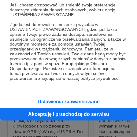
Amiga, Nintendo, Sega, Spectrum, Amstrad, SAM
Jeśli chcesz dostosować lub zmienić swoje preferencje
Rozwiń opis
Coupe. Gromadzimy także tworczość i strony
dotyczące zbierania danych osobowych, wybierz opcję
wielu muzyków związanych ze starymi
"USTAWIENIA ZAAWANSOWANE".
platformami. Hostujemy strony o tematyce retro.
Zgoda jest dobrowolna i możesz ją wycofać w
Każdego roku jest wiele imprez, wykładów, paneli,
USTAWIENIACH ZAAWANSOWANYCH, gdzie jest także
Cele
które chcielibyśmy zarchiwizować...
opisane Twoje prawo żądania dostępu, sprostowania,
usunięcia lub ograniczenia przetwarzania danych, a także w
dowolnym momencie za pomocą ustawień Twojej
Kilkukrotnie skrzykiwaliście się za pomocą
przeglądarki w urządzeniu końcowym. Pamiętaj, że w
różnych forów a także działaliście indywidualnie i
Opłaty bieżące
Wymiana dyskó
zależności od Twoich ustawień, Twoje dane będą mogły być
przekazywaliście kasę na działalność serwera.
przekazywane do zewnętrznych odbiorców danych z państw
Bardzo Wam za to dziękujemy.
trzecich tj. z państw spoza Europejskiego Obszaru
150 zł
65 zł
200 zł
115 zł
Gospodarczego. Pozostałe szczegółowe informacje na
miesięcznie
brakuje
miesięcznie
brakuj
temat przetwarzania Twoich danych w tym celów
Dlaczego Patronite? Ponieważ pojawiało się
przetwarzania znajdują się w naszej polityce prywatności.
coraz więcej pytań i sugestii by taką
56%
42%
formę wspierana uruchomić. Wychodzimy
Prąd i internet. Większość osób nie
Dyski w serwerze są
więc naprzeciw oczekiwaniom :)
zdaje sobie sprawy ile serwer żre
wiekowe a i pojemn
Ustawienia zaawansowane
prądu... Nasz ciągnie około 200W co
grzeszą. Przy rosn
Będziemy zbierać pieniądze (oczywiście jeśli będą
daje dziennie prawie 5
zapotrzebowaniu na
chętni) na bieżącą działalność i na rozwój. Jeśli
Akceptuję i przechodzę do serwisu
kilowatogodzin! Prosta matematyka i
kolejnych kontach
kasy starczy to będziemy ją dzielić na obsługę
miesięcznie wychodzi 144
obecne dyski nie da
serwera (robimy to często kosztem pracy,
kilowatogodzin co z kolei przy
wymianie na większe
nieprzespanych nocy czy w opozycji do udanego
stawce 0,79zł/kWh daje 113,76 zł. Do
jako kopia zapasowa 