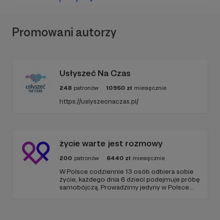
Promowani autorzy
Usłyszeć Na Czas
248
patronów
10950
zł
miesięcznie
https://uslyszecnaczas.pl/
życie warte jest rozmowy
200
patronów
6440
zł
miesięcznie
W Polsce codziennie 13 osób odbiera sobie
życie, każdego dnia 6 dzieci podejmuje próbę
samobójczą. Prowadzimy jedyny w Polsce
serwis, gdzie udzielana jest bezpłatnie i
anonimowo pomoc online dla osób w
kryzysie samobójczym, po próbie
samobójczej, w żałobie i dla osób, które chcą