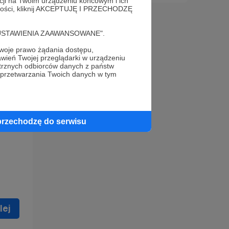
acji na Twoim urządzeniu końcowym i ich
alności, kliknij AKCEPTUJĘ I PRZECHODZĘ
cję "USTAWIENIA ZAAWANSOWANE".
oje prawo żądania dostępu,
wień Twojej przeglądarki w urządzeniu
trznych odbiorców danych z państw
 celu
 przetwarzania Twoich danych w tym
ną
 zostać
przechodzę do serwisu
lej