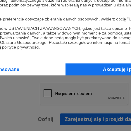
ologii automatycznego śledzenia i zbierania danych, dostęp do inform
a umowy
nie
 oraz podmioty zewnętrzne, które wspierają nas w prowadzeniu dział
nia
nięcia
nia z
* Zapoznałem się i akceptuję
Regulamin
serwisu oraz
prawo
oje preferencje dotyczące zbierania danych osobowych, wybierz op
wania
Politykę Prywatności
.
zowanemu
ofać w USTAWIENIACH ZAAWANSOWANYCH, gdzie jest także opisane Tw
 oraz
że prawo
a przetwarzania danych, a także w dowolnym momencie za pomocą usta
* Wyrażam zgodę na przetwarzanie moich danych
 Twoich ustawień, Twoje dane będą mogły być przekazywane do zewnę
h
osobowych podanych w formularzu rejestracyjnym w
go Obszaru Gospodarczego. Pozostałe szczegółowe informacje na temat
 polityce prywatności.
prawidłowego świadczenia usług serwisu Patronite.
Wyrażam zgodę na otrzymywanie drogą elektronicz
nta
informacji handlowych - newslettera. Opcja ta może
jest na
ansowane
Akceptuję i 
zmieniona w ustawieniach konta.
Cofnij
Zarejestruj się i przejdź da