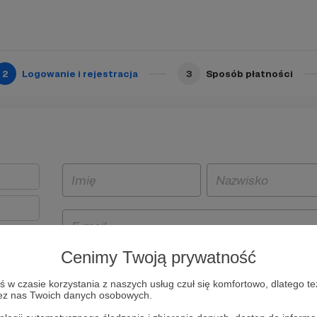
2
Logowanie i rejestracja
3
Sposób płatności
Cenimy Twoją prywatność
t
w czasie korzystania z naszych usług czuł się komfortowo, dlatego te
i i
zez nas Twoich danych osobowych.
owe będą
aw