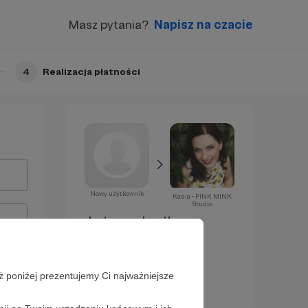
Masz pytania?
Napisz na czacie
4
Realizacja płatności
Nowy użytkownik
Kasia - PINK MINK
Studio
Już za chwilę
zostaniesz
Patronem!
ż poniżej prezentujemy Ci najważniejsze