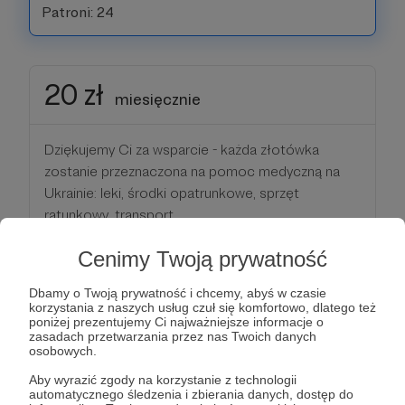
Patroni: 24
20 zł
miesięcznie
Dziękujemy Ci za wsparcie - każda złotówka
zostanie przeznaczona na pomoc medyczną na
Ukrainie: leki, środki opatrunkowe, sprzęt
ratunkowy, transport...
Cenimy Twoją prywatność
Wspólnie możemy nieść pomoc tym, którzy
rozpaczliwie jej potrzebują!
Dbamy o Twoją prywatność i chcemy, abyś w czasie
korzystania z naszych usług czuł się komfortowo, dlatego też
poniżej prezentujemy Ci najważniejsze informacje o
Patroni: 29
zasadach przetwarzania przez nas Twoich danych
osobowych.
Aby wyrazić zgody na korzystanie z technologii
automatycznego śledzenia i zbierania danych, dostęp do