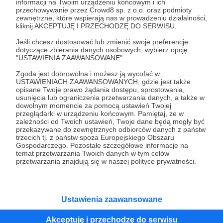
50 zł
informacji na Twoim urządzeniu końcowym i ich
miesięcznie
przechowywanie przez Crowd8 sp. z o.o. oraz podmioty
zewnętrzne, które wspierają nas w prowadzeniu działalności,
kliknij AKCEPTUJĘ I PRZECHODZĘ DO SERWISU.
Dziękujemy Ci za wsparcie - każda złotówka
Jeśli chcesz dostosować lub zmienić swoje preferencje
zostanie przeznaczona na pomoc medyczną na
dotyczące zbierania danych osobowych, wybierz opcję
Ukrainie: leki, środki opatrunkowe, sprzęt
"USTAWIENIA ZAAWANSOWANE".
ratunkowy, transport...
Zgoda jest dobrowolna i możesz ją wycofać w
USTAWIENIACH ZAAWANSOWANYCH, gdzie jest także
opisane Twoje prawo żądania dostępu, sprostowania,
Wspólnie możemy nieść pomoc tym, którzy
usunięcia lub ograniczenia przetwarzania danych, a także w
rozpaczliwie jej potrzebują!
dowolnym momencie za pomocą ustawień Twojej
przeglądarki w urządzeniu końcowym. Pamiętaj, że w
zależności od Twoich ustawień, Twoje dane będą mogły być
przekazywane do zewnętrznych odbiorców danych z państw
Patroni: 28
trzecich tj. z państw spoza Europejskiego Obszaru
Gospodarczego. Pozostałe szczegółowe informacje na
temat przetwarzania Twoich danych w tym celów
przetwarzania znajdują się w naszej polityce prywatności.
100 zł
miesięcznie
Ustawienia zaawansowane
Dziękujemy Ci za wsparcie - każda złotówka
zostanie przeznaczona na pomoc medyczną na
Akceptuję i przechodzę do serwisu