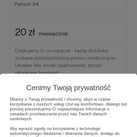
Patroni: 24
20 zł
miesięcznie
Dziękujemy Ci za wsparcie - każda złotówka
zostanie przeznaczona na pomoc medyczną na
Ukrainie: leki, środki opatrunkowe, sprzęt
ratunkowy, transport...
Cenimy Twoją prywatność
Wspólnie możemy nieść pomoc tym, którzy
rozpaczliwie jej potrzebują!
Dbamy o Twoją prywatność i chcemy, abyś w czasie
korzystania z naszych usług czuł się komfortowo, dlatego też
poniżej prezentujemy Ci najważniejsze informacje o
Patroni: 29
zasadach przetwarzania przez nas Twoich danych
osobowych.
Aby wyrazić zgody na korzystanie z technologii
automatycznego śledzenia i zbierania danych, dostęp do