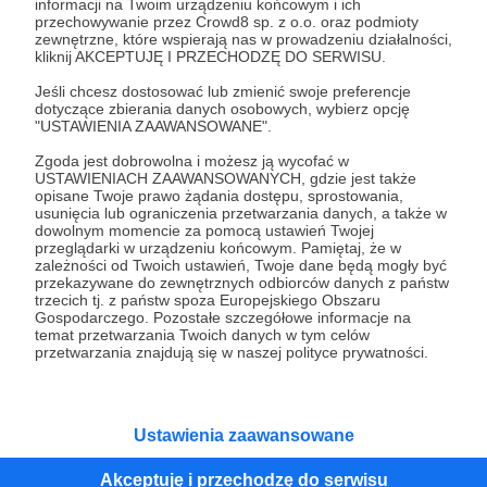
50 zł
informacji na Twoim urządzeniu końcowym i ich
miesięcznie
przechowywanie przez Crowd8 sp. z o.o. oraz podmioty
zewnętrzne, które wspierają nas w prowadzeniu działalności,
kliknij AKCEPTUJĘ I PRZECHODZĘ DO SERWISU.
Dziękujemy Ci za wsparcie - każda złotówka
Jeśli chcesz dostosować lub zmienić swoje preferencje
zostanie przeznaczona na pomoc medyczną na
dotyczące zbierania danych osobowych, wybierz opcję
Ukrainie: leki, środki opatrunkowe, sprzęt
"USTAWIENIA ZAAWANSOWANE".
ratunkowy, transport...
Zgoda jest dobrowolna i możesz ją wycofać w
USTAWIENIACH ZAAWANSOWANYCH, gdzie jest także
opisane Twoje prawo żądania dostępu, sprostowania,
Wspólnie możemy nieść pomoc tym, którzy
usunięcia lub ograniczenia przetwarzania danych, a także w
rozpaczliwie jej potrzebują!
dowolnym momencie za pomocą ustawień Twojej
przeglądarki w urządzeniu końcowym. Pamiętaj, że w
zależności od Twoich ustawień, Twoje dane będą mogły być
przekazywane do zewnętrznych odbiorców danych z państw
Patroni: 28
trzecich tj. z państw spoza Europejskiego Obszaru
Gospodarczego. Pozostałe szczegółowe informacje na
temat przetwarzania Twoich danych w tym celów
przetwarzania znajdują się w naszej polityce prywatności.
100 zł
miesięcznie
Ustawienia zaawansowane
Dziękujemy Ci za wsparcie - każda złotówka
zostanie przeznaczona na pomoc medyczną na
Akceptuję i przechodzę do serwisu