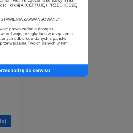
acji na Twoim urządzeniu końcowym i ich
alności, kliknij AKCEPTUJĘ I PRZECHODZĘ
cję "USTAWIENIA ZAAWANSOWANE".
oje prawo żądania dostępu,
wień Twojej przeglądarki w urządzeniu
trznych odbiorców danych z państw
 celu
 przetwarzania Twoich danych w tym
ną
 zostać
przechodzę do serwisu
lej