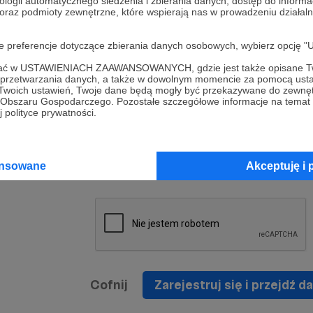
ologii automatycznego śledzenia i zbierania danych, dostęp do inform
a umowy
nie
 oraz podmioty zewnętrzne, które wspierają nas w prowadzeniu dział
nia
nięcia
nia z
* Zapoznałem się i akceptuję
Regulamin
serwisu oraz
prawo
oje preferencje dotyczące zbierania danych osobowych, wybierz op
wania
Politykę Prywatności
.
zowanemu
ofać w USTAWIENIACH ZAAWANSOWANYCH, gdzie jest także opisane Tw
 oraz
że prawo
a przetwarzania danych, a także w dowolnym momencie za pomocą usta
* Wyrażam zgodę na przetwarzanie moich danych
 Twoich ustawień, Twoje dane będą mogły być przekazywane do zewnę
h
osobowych podanych w formularzu rejestracyjnym w
go Obszaru Gospodarczego. Pozostałe szczegółowe informacje na temat
 polityce prywatności.
prawidłowego świadczenia usług serwisu Patronite.
Wyrażam zgodę na otrzymywanie drogą elektronicz
nta
informacji handlowych - newslettera. Opcja ta może
jest na
ansowane
Akceptuję i 
zmieniona w ustawieniach konta.
Cofnij
Zarejestruj się i przejdź da