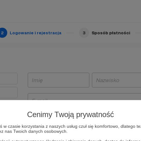
2
Logowanie i rejestracja
3
Sposób płatności
Cenimy Twoją prywatność
t
w czasie korzystania z naszych usług czuł się komfortowo, dlatego te
i i
zez nas Twoich danych osobowych.
owe będą
aw