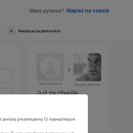
Masz pytania?
Napisz na czacie
4
Realizacja płatności
Nowy użytkownik
Radosław Budnicki
Już za chwilę
zostaniesz
Patronem!
ż poniżej prezentujemy Ci najważniejsze