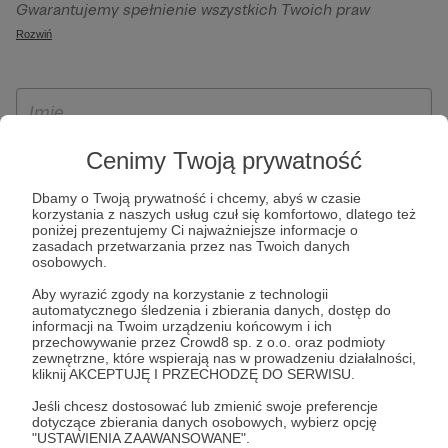
Gwarantujemy spełnienie wszystkich Twoich praw
szczególności w celu wykonania umowy zawartej z Tobą, w
wynikających z ogólnego rozporządzenia o ochronie
Rozwiń
tym do umożliwienia świadczenia usługi drogą
danych, tj. prawo dostępu, sprostowania oraz usunięcia
elektroniczną oraz pełnego korzystania z platformy
Twoich danych, ograniczenia ich przetwarzania, prawo do
Patronite.pl, w tym możliwości dokonywania oraz
ich przenoszenia, niepodlegania zautomatyzowanemu
otrzymywania wsparcia na naszej platformie oraz
podejmowaniu decyzji, w tym profilowaniu, a także prawo
dokonywania płatności.
wyrażenia sprzeciwu wobec przetwarzania Twoich danych
Cenimy Twoją prywatność
osobowych. Rejestracja dla osób niepełnoletnich możliwa
Dbamy o Twoją prywatność i chcemy, abyś w czasie
jest po przekazaniu podpisanego formularza "Zgodna na
korzystania z naszych usług czuł się komfortowo, dlatego też
założenie konta przez osobę niepełnoletnią", formularz
poniżej prezentujemy Ci najważniejsze informacje o
zasadach przetwarzania przez nas Twoich danych
dostępny jest na stronie regulaminu Patronite.pl.
osobowych.
Aby wyrazić zgody na korzystanie z technologii
automatycznego śledzenia i zbierania danych, dostęp do
informacji na Twoim urządzeniu końcowym i ich
przechowywanie przez Crowd8 sp. z o.o. oraz podmioty
zewnętrzne, które wspierają nas w prowadzeniu działalności,
kliknij AKCEPTUJĘ I PRZECHODZĘ DO SERWISU.
Jeśli chcesz dostosować lub zmienić swoje preferencje
dotyczące zbierania danych osobowych, wybierz opcję
* Zapoznałem się i akceptuję
Regulamin
serwisu oraz
Politykę
"USTAWIENIA ZAAWANSOWANE".