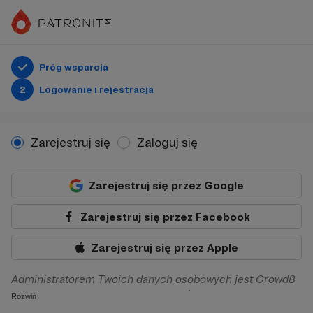
Próg wsparcia
2
Logowanie i rejestracja
Zarejestruj się
Zaloguj się
Zarejestruj się przez Google
Zarejestruj się przez Facebook
Zarejestruj się przez Apple
Administratorem Twoich danych osobowych jest Crowd8
sp. z o.o. z siedziba w Warszawie, ul. Żwirki i Wigury 16, 02-
Rozwiń
092 Warszawa. Twoje dane osobowe będą przetwarzane w