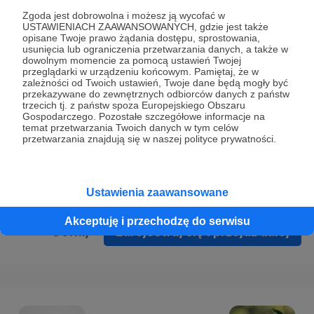
Prywatności
.
Zgoda jest dobrowolna i możesz ją wycofać w
USTAWIENIACH ZAAWANSOWANYCH, gdzie jest także
* Wyrażam zgodę na przetwarzanie moich danych
opisane Twoje prawo żądania dostępu, sprostowania,
osobowych podanych w formularzu rejestracyjnym w celu
usunięcia lub ograniczenia przetwarzania danych, a także w
dowolnym momencie za pomocą ustawień Twojej
prawidłowego świadczenia usług serwisu Patronite.
przeglądarki w urządzeniu końcowym. Pamiętaj, że w
zależności od Twoich ustawień, Twoje dane będą mogły być
Wyrażam zgodę na otrzymywanie drogą elektroniczną
przekazywane do zewnętrznych odbiorców danych z państw
trzecich tj. z państw spoza Europejskiego Obszaru
informacji handlowych - newslettera. Opcja ta może zostać
Gospodarczego. Pozostałe szczegółowe informacje na
zmieniona w ustawieniach konta.
temat przetwarzania Twoich danych w tym celów
przetwarzania znajdują się w naszej polityce prywatności.
Ustawienia zaawansowane
Akceptuję i przechodzę do serwisu
Cofnij
Zarejestruj się i przejdź dalej