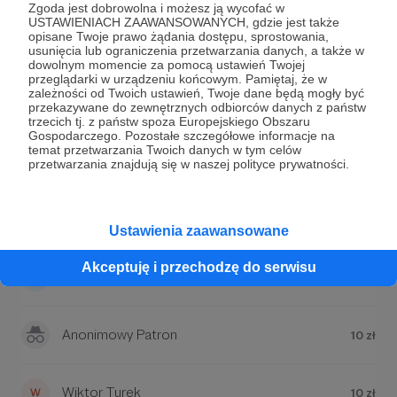
Zgoda jest dobrowolna i możesz ją wycofać w
USTAWIENIACH ZAAWANSOWANYCH, gdzie jest także
Zostań Patronem
opisane Twoje prawo żądania dostępu, sprostowania,
usunięcia lub ograniczenia przetwarzania danych, a także w
dowolnym momencie za pomocą ustawień Twojej
przeglądarki w urządzeniu końcowym. Pamiętaj, że w
zależności od Twoich ustawień, Twoje dane będą mogły być
przekazywane do zewnętrznych odbiorców danych z państw
Najnowsi Patroni
trzecich tj. z państw spoza Europejskiego Obszaru
Gospodarczego. Pozostałe szczegółowe informacje na
temat przetwarzania Twoich danych w tym celów
Daniel
10 zł
przetwarzania znajdują się w naszej polityce prywatności.
Eryk Szczotka
30 zł
Ustawienia zaawansowane
Akceptuję i przechodzę do serwisu
Monika Kaźmierska
20 zł
Anonimowy Patron
10 zł
Wiktor Turek
10 zł