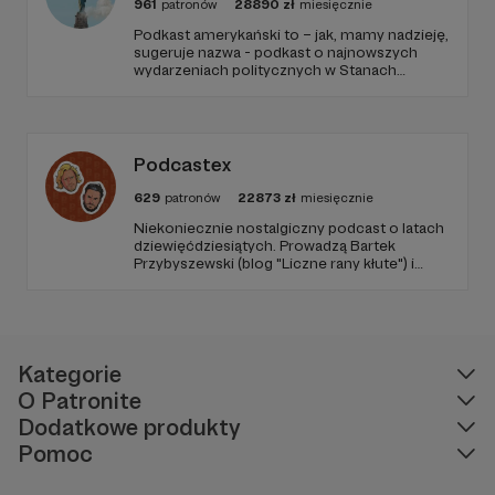
961
patronów
28890
zł
miesięcznie
Podkast amerykański to – jak, mamy nadzieję,
sugeruje nazwa - podkast o najnowszych
wydarzeniach politycznych w Stanach
Zjednoczonych, ale także szerszych
zjawiskach społecznych i kulturowych.
Podcastex
629
patronów
22873
zł
miesięcznie
Niekoniecznie nostalgiczny podcast o latach
dziewięćdziesiątych. Prowadzą Bartek
Przybyszewski (blog "Liczne rany kłute") i
Mateusz Witkowski (Popmoderna.pl, blog
"Popland"). Wizuale i muzyka: Michał
Kozikowski. Obróbka audio: Krzysztof
Tubilewicz. Zdjęcia: Aleksandra Nowak. Czyta:
Tadeusz Drozda.
Kategorie
O Patronite
Dodatkowe produkty
Pomoc