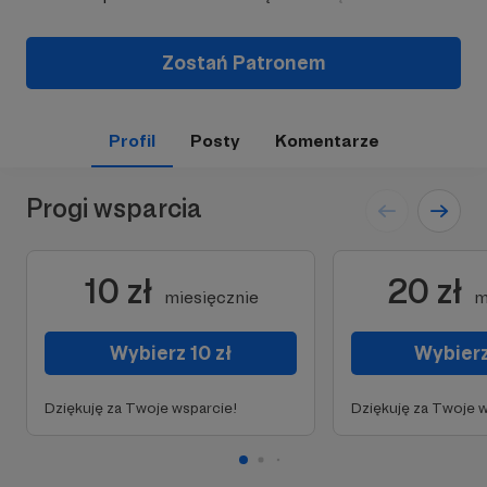
Zostań Patronem
Profil
Posty
Komentarze
Progi wsparcia
10 zł
20 zł
miesięcznie
m
Wybierz 10 zł
Wybierz
Dziękuję za Twoje wsparcie!
Dziękuję za Twoje w