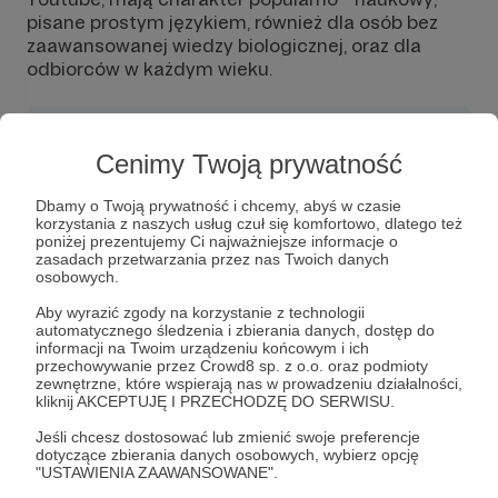
pisane prostym językiem, również dla osób bez
zaawansowanej wiedzy biologicznej, oraz dla
odbiorców w każdym wieku.
Cenimy Twoją prywatność
Wiadomość
Obserwuj
Dbamy o Twoją prywatność i chcemy, abyś w czasie
korzystania z naszych usług czuł się komfortowo, dlatego też
poniżej prezentujemy Ci najważniejsze informacje o
zasadach przetwarzania przez nas Twoich danych
osobowych.
Aby wyrazić zgody na korzystanie z technologii
automatycznego śledzenia i zbierania danych, dostęp do
informacji na Twoim urządzeniu końcowym i ich
przechowywanie przez Crowd8 sp. z o.o. oraz podmioty
zewnętrzne, które wspierają nas w prowadzeniu działalności,
Dołącz do grona Patronów!
kliknij AKCEPTUJĘ I PRZECHODZĘ DO SERWISU.
Jeśli chcesz dostosować lub zmienić swoje preferencje
Wesprzyj działalność Autora
Podcast Przyrodniczy
dotyczące zbierania danych osobowych, wybierz opcję
"USTAWIENIA ZAAWANSOWANE".
już teraz!