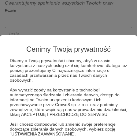
Gwarantujemy spełnienie wszystkich Twoich praw
szczególności w celu wykonania umowy zawartej z Tobą, w
wynikających z ogólnego rozporządzenia o ochronie
Rozwiń
tym do umożliwienia świadczenia usługi drogą
danych, tj. prawo dostępu, sprostowania oraz usunięcia
elektroniczną oraz pełnego korzystania z platformy
Twoich danych, ograniczenia ich przetwarzania, prawo do
Patronite.pl, w tym możliwości dokonywania oraz
ich przenoszenia, niepodlegania zautomatyzowanemu
otrzymywania wsparcia na naszej platformie oraz
podejmowaniu decyzji, w tym profilowaniu, a także prawo
dokonywania płatności.
wyrażenia sprzeciwu wobec przetwarzania Twoich danych
Cenimy Twoją prywatność
osobowych. Rejestracja dla osób niepełnoletnich możliwa
Dbamy o Twoją prywatność i chcemy, abyś w czasie
jest po przekazaniu podpisanego formularza "Zgodna na
korzystania z naszych usług czuł się komfortowo, dlatego też
założenie konta przez osobę niepełnoletnią", formularz
poniżej prezentujemy Ci najważniejsze informacje o
zasadach przetwarzania przez nas Twoich danych
dostępny jest na stronie regulaminu Patronite.pl.
osobowych.
Aby wyrazić zgody na korzystanie z technologii
automatycznego śledzenia i zbierania danych, dostęp do
informacji na Twoim urządzeniu końcowym i ich
przechowywanie przez Crowd8 sp. z o.o. oraz podmioty
zewnętrzne, które wspierają nas w prowadzeniu działalności,
kliknij AKCEPTUJĘ I PRZECHODZĘ DO SERWISU.
Jeśli chcesz dostosować lub zmienić swoje preferencje
dotyczące zbierania danych osobowych, wybierz opcję
* Zapoznałem się i akceptuję
Regulamin
serwisu oraz
Politykę
"USTAWIENIA ZAAWANSOWANE".