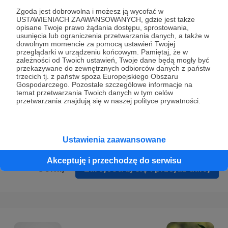
Prywatności
.
Zgoda jest dobrowolna i możesz ją wycofać w
USTAWIENIACH ZAAWANSOWANYCH, gdzie jest także
* Wyrażam zgodę na przetwarzanie moich danych
opisane Twoje prawo żądania dostępu, sprostowania,
osobowych podanych w formularzu rejestracyjnym w celu
usunięcia lub ograniczenia przetwarzania danych, a także w
dowolnym momencie za pomocą ustawień Twojej
prawidłowego świadczenia usług serwisu Patronite.
przeglądarki w urządzeniu końcowym. Pamiętaj, że w
zależności od Twoich ustawień, Twoje dane będą mogły być
Wyrażam zgodę na otrzymywanie drogą elektroniczną
przekazywane do zewnętrznych odbiorców danych z państw
trzecich tj. z państw spoza Europejskiego Obszaru
informacji handlowych - newslettera. Opcja ta może zostać
Gospodarczego. Pozostałe szczegółowe informacje na
zmieniona w ustawieniach konta.
temat przetwarzania Twoich danych w tym celów
przetwarzania znajdują się w naszej polityce prywatności.
Ustawienia zaawansowane
Akceptuję i przechodzę do serwisu
Cofnij
Zarejestruj się i przejdź dalej