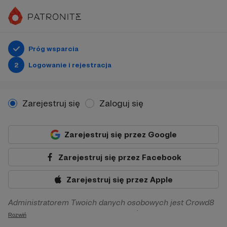
Próg wsparcia
2
Logowanie i rejestracja
Zarejestruj się
Zaloguj się
Zarejestruj się przez Google
Zarejestruj się przez Facebook
Zarejestruj się przez Apple
Administratorem Twoich danych osobowych jest Crowd8
sp. z o.o. z siedziba w Warszawie, ul. Żwirki i Wigury 16, 02-
Rozwiń
092 Warszawa. Twoje dane osobowe będą przetwarzane w