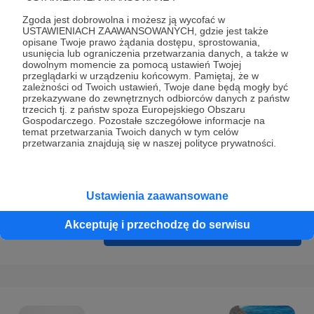
Prywatności
.
Zgoda jest dobrowolna i możesz ją wycofać w
* Wyrażam zgodę na przetwarzanie moich danych
USTAWIENIACH ZAAWANSOWANYCH, gdzie jest także
opisane Twoje prawo żądania dostępu, sprostowania,
osobowych podanych w formularzu rejestracyjnym w celu
usunięcia lub ograniczenia przetwarzania danych, a także w
prawidłowego świadczenia usług serwisu Patronite.
dowolnym momencie za pomocą ustawień Twojej
przeglądarki w urządzeniu końcowym. Pamiętaj, że w
zależności od Twoich ustawień, Twoje dane będą mogły być
Wyrażam zgodę na otrzymywanie drogą elektroniczną
przekazywane do zewnętrznych odbiorców danych z państw
informacji handlowych - newslettera. Opcja ta może zostać
trzecich tj. z państw spoza Europejskiego Obszaru
Gospodarczego. Pozostałe szczegółowe informacje na
zmieniona w ustawieniach konta.
temat przetwarzania Twoich danych w tym celów
przetwarzania znajdują się w naszej polityce prywatności.
Ustawienia zaawansowane
Akceptuję i przechodzę do serwisu
Cofnij
Zarejestruj się i przejdź dalej