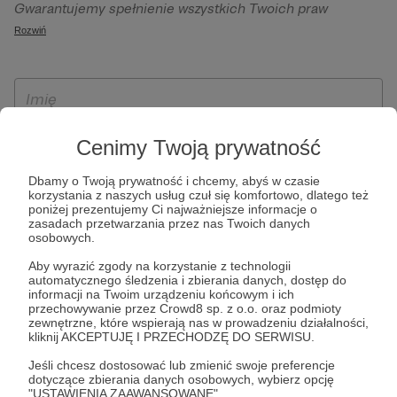
Gwarantujemy spełnienie wszystkich Twoich praw
szczególności w celu wykonania umowy zawartej z Tobą, w
wynikających z ogólnego rozporządzenia o ochronie
Rozwiń
tym do umożliwienia świadczenia usługi drogą
danych, tj. prawo dostępu, sprostowania oraz usunięcia
elektroniczną oraz pełnego korzystania z platformy
Twoich danych, ograniczenia ich przetwarzania, prawo do
Patronite.pl, w tym możliwości dokonywania oraz
ich przenoszenia, niepodlegania zautomatyzowanemu
otrzymywania wsparcia na naszej platformie oraz
podejmowaniu decyzji, w tym profilowaniu, a także prawo
dokonywania płatności.
wyrażenia sprzeciwu wobec przetwarzania Twoich danych
Cenimy Twoją prywatność
osobowych. Rejestracja dla osób niepełnoletnich możliwa
jest po przekazaniu podpisanego formularza "Zgodna na
Dbamy o Twoją prywatność i chcemy, abyś w czasie
korzystania z naszych usług czuł się komfortowo, dlatego też
założenie konta przez osobę niepełnoletnią", formularz
poniżej prezentujemy Ci najważniejsze informacje o
dostępny jest na stronie regulaminu Patronite.pl.
zasadach przetwarzania przez nas Twoich danych
osobowych.
Aby wyrazić zgody na korzystanie z technologii
automatycznego śledzenia i zbierania danych, dostęp do
informacji na Twoim urządzeniu końcowym i ich
przechowywanie przez Crowd8 sp. z o.o. oraz podmioty
zewnętrzne, które wspierają nas w prowadzeniu działalności,
kliknij AKCEPTUJĘ I PRZECHODZĘ DO SERWISU.
Jeśli chcesz dostosować lub zmienić swoje preferencje
* Zapoznałem się i akceptuję
Regulamin
serwisu oraz
Politykę
dotyczące zbierania danych osobowych, wybierz opcję
"USTAWIENIA ZAAWANSOWANE".