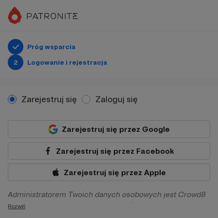
Próg wsparcia
2
Logowanie i rejestracja
Zarejestruj się
Zaloguj się
Zarejestruj się przez Google
Zarejestruj się przez Facebook
Zarejestruj się przez Apple
Administratorem Twoich danych osobowych jest Crowd8
sp. z o.o. z siedziba w Warszawie, ul. Żwirki i Wigury 16, 02-
Rozwiń
092 Warszawa. Twoje dane osobowe będą przetwarzane w