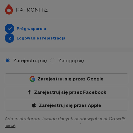
Próg wsparcia
2
Logowanie i rejestracja
Zarejestruj się
Zaloguj się
Zarejestruj się przez Google
Zarejestruj się przez Facebook
Zarejestruj się przez Apple
Administratorem Twoich danych osobowych jest Crowd8
sp. z o.o. z siedziba w Warszawie, ul. Żwirki i Wigury 16, 02-
Rozwiń
092 Warszawa. Twoje dane osobowe będą przetwarzane w