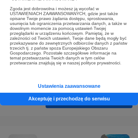
Prywatności
.
Zgoda jest dobrowolna i możesz ją wycofać w
* Wyrażam zgodę na przetwarzanie moich danych
USTAWIENIACH ZAAWANSOWANYCH, gdzie jest także
opisane Twoje prawo żądania dostępu, sprostowania,
osobowych podanych w formularzu rejestracyjnym w celu
usunięcia lub ograniczenia przetwarzania danych, a także w
prawidłowego świadczenia usług serwisu Patronite.
dowolnym momencie za pomocą ustawień Twojej
przeglądarki w urządzeniu końcowym. Pamiętaj, że w
zależności od Twoich ustawień, Twoje dane będą mogły być
Wyrażam zgodę na otrzymywanie drogą elektroniczną
przekazywane do zewnętrznych odbiorców danych z państw
informacji handlowych - newslettera. Opcja ta może zostać
trzecich tj. z państw spoza Europejskiego Obszaru
Gospodarczego. Pozostałe szczegółowe informacje na
zmieniona w ustawieniach konta.
temat przetwarzania Twoich danych w tym celów
przetwarzania znajdują się w naszej polityce prywatności.
Ustawienia zaawansowane
Akceptuję i przechodzę do serwisu
Cofnij
Zarejestruj się i przejdź dalej