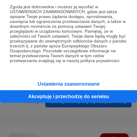
Prywatności
.
Zgoda jest dobrowolna i możesz ją wycofać w
USTAWIENIACH ZAAWANSOWANYCH, gdzie jest także
* Wyrażam zgodę na przetwarzanie moich danych
opisane Twoje prawo żądania dostępu, sprostowania,
osobowych podanych w formularzu rejestracyjnym w celu
usunięcia lub ograniczenia przetwarzania danych, a także w
dowolnym momencie za pomocą ustawień Twojej
prawidłowego świadczenia usług serwisu Patronite.
przeglądarki w urządzeniu końcowym. Pamiętaj, że w
zależności od Twoich ustawień, Twoje dane będą mogły być
Wyrażam zgodę na otrzymywanie drogą elektroniczną
przekazywane do zewnętrznych odbiorców danych z państw
trzecich tj. z państw spoza Europejskiego Obszaru
informacji handlowych - newslettera. Opcja ta może zostać
Gospodarczego. Pozostałe szczegółowe informacje na
zmieniona w ustawieniach konta.
temat przetwarzania Twoich danych w tym celów
przetwarzania znajdują się w naszej polityce prywatności.
Ustawienia zaawansowane
Akceptuję i przechodzę do serwisu
Cofnij
Zarejestruj się i przejdź dalej