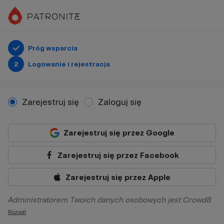
Próg wsparcia
2
Logowanie i rejestracja
Zarejestruj się
Zaloguj się
Zarejestruj się przez Google
Zarejestruj się przez Facebook
Zarejestruj się przez Apple
Administratorem Twoich danych osobowych jest Crowd8
sp. z o.o. z siedziba w Warszawie, ul. Żwirki i Wigury 16, 02-
Rozwiń
092 Warszawa. Twoje dane osobowe będą przetwarzane w