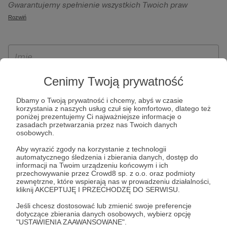
Gwarantujemy spełnienie wszystkich Twoich praw
szczególności w celu wykonania umowy zawartej z Tobą, w
wynikających z ogólnego rozporządzenia o ochronie
Rozwiń
tym do umożliwienia świadczenia usługi drogą
danych, tj. prawo dostępu, sprostowania oraz usunięcia
elektroniczną oraz pełnego korzystania z platformy
Twoich danych, ograniczenia ich przetwarzania, prawo do
Patronite.pl, w tym możliwości dokonywania oraz
ich przenoszenia, niepodlegania zautomatyzowanemu
otrzymywania wsparcia na naszej platformie oraz
podejmowaniu decyzji, w tym profilowaniu, a także prawo
dokonywania płatności.
wyrażenia sprzeciwu wobec przetwarzania Twoich danych
Cenimy Twoją prywatność
osobowych. Rejestracja dla osób niepełnoletnich możliwa
Dbamy o Twoją prywatność i chcemy, abyś w czasie
jest po przekazaniu podpisanego formularza "Zgodna na
korzystania z naszych usług czuł się komfortowo, dlatego też
założenie konta przez osobę niepełnoletnią", formularz
poniżej prezentujemy Ci najważniejsze informacje o
zasadach przetwarzania przez nas Twoich danych
dostępny jest na stronie regulaminu Patronite.pl.
osobowych.
Aby wyrazić zgody na korzystanie z technologii
automatycznego śledzenia i zbierania danych, dostęp do
informacji na Twoim urządzeniu końcowym i ich
przechowywanie przez Crowd8 sp. z o.o. oraz podmioty
zewnętrzne, które wspierają nas w prowadzeniu działalności,
kliknij AKCEPTUJĘ I PRZECHODZĘ DO SERWISU.
Jeśli chcesz dostosować lub zmienić swoje preferencje
dotyczące zbierania danych osobowych, wybierz opcję
* Zapoznałem się i akceptuję
Regulamin
serwisu oraz
Politykę
"USTAWIENIA ZAAWANSOWANE".