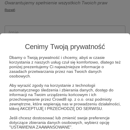
Gwarantujemy spełnienie wszystkich Twoich praw
szczególności w celu wykonania umowy zawartej z Tobą, w
wynikających z ogólnego rozporządzenia o ochronie
Rozwiń
tym do umożliwienia świadczenia usługi drogą
danych, tj. prawo dostępu, sprostowania oraz usunięcia
elektroniczną oraz pełnego korzystania z platformy
Twoich danych, ograniczenia ich przetwarzania, prawo do
Patronite.pl, w tym możliwości dokonywania oraz
ich przenoszenia, niepodlegania zautomatyzowanemu
otrzymywania wsparcia na naszej platformie oraz
podejmowaniu decyzji, w tym profilowaniu, a także prawo
dokonywania płatności.
wyrażenia sprzeciwu wobec przetwarzania Twoich danych
Cenimy Twoją prywatność
osobowych. Rejestracja dla osób niepełnoletnich możliwa
Dbamy o Twoją prywatność i chcemy, abyś w czasie
jest po przekazaniu podpisanego formularza "Zgodna na
korzystania z naszych usług czuł się komfortowo, dlatego też
założenie konta przez osobę niepełnoletnią", formularz
poniżej prezentujemy Ci najważniejsze informacje o
zasadach przetwarzania przez nas Twoich danych
dostępny jest na stronie regulaminu Patronite.pl.
osobowych.
Aby wyrazić zgody na korzystanie z technologii
automatycznego śledzenia i zbierania danych, dostęp do
informacji na Twoim urządzeniu końcowym i ich
przechowywanie przez Crowd8 sp. z o.o. oraz podmioty
zewnętrzne, które wspierają nas w prowadzeniu działalności,
kliknij AKCEPTUJĘ I PRZECHODZĘ DO SERWISU.
Jeśli chcesz dostosować lub zmienić swoje preferencje
dotyczące zbierania danych osobowych, wybierz opcję
* Zapoznałem się i akceptuję
Regulamin
serwisu oraz
Politykę
"USTAWIENIA ZAAWANSOWANE".