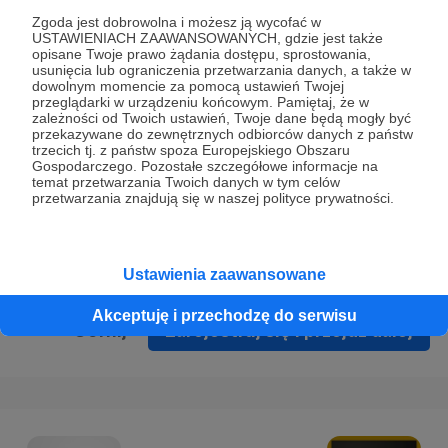
Prywatności
.
Zgoda jest dobrowolna i możesz ją wycofać w
USTAWIENIACH ZAAWANSOWANYCH, gdzie jest także
* Wyrażam zgodę na przetwarzanie moich danych
opisane Twoje prawo żądania dostępu, sprostowania,
osobowych podanych w formularzu rejestracyjnym w celu
usunięcia lub ograniczenia przetwarzania danych, a także w
dowolnym momencie za pomocą ustawień Twojej
prawidłowego świadczenia usług serwisu Patronite.
przeglądarki w urządzeniu końcowym. Pamiętaj, że w
zależności od Twoich ustawień, Twoje dane będą mogły być
Wyrażam zgodę na otrzymywanie drogą elektroniczną
przekazywane do zewnętrznych odbiorców danych z państw
trzecich tj. z państw spoza Europejskiego Obszaru
informacji handlowych - newslettera. Opcja ta może zostać
Gospodarczego. Pozostałe szczegółowe informacje na
zmieniona w ustawieniach konta.
temat przetwarzania Twoich danych w tym celów
przetwarzania znajdują się w naszej polityce prywatności.
Ustawienia zaawansowane
Akceptuję i przechodzę do serwisu
Cofnij
Zarejestruj się i przejdź dalej