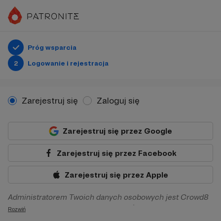
Próg wsparcia
2
Logowanie i rejestracja
Zarejestruj się
Zaloguj się
Zarejestruj się przez Google
Zarejestruj się przez Facebook
Zarejestruj się przez Apple
Administratorem Twoich danych osobowych jest Crowd8
sp. z o.o. z siedziba w Warszawie, ul. Żwirki i Wigury 16, 02-
Rozwiń
092 Warszawa. Twoje dane osobowe będą przetwarzane w