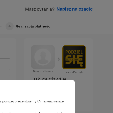
Masz pytania?
Napisz na czacie
4
Realizacja płatności
Nowy użytkownik
Jacek Pietrzyk
Już za chwilę
zostaniesz
Patronem!
ż poniżej prezentujemy Ci najważniejsze