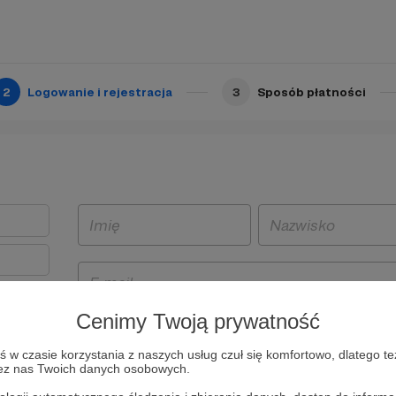
2
Logowanie i rejestracja
3
Sposób płatności
Cenimy Twoją prywatność
t
w czasie korzystania z naszych usług czuł się komfortowo, dlatego te
i i
zez nas Twoich danych osobowych.
owe będą
aw