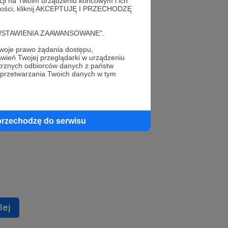
acji na Twoim urządzeniu końcowym i ich
alności, kliknij AKCEPTUJĘ I PRZECHODZĘ
cję "USTAWIENIA ZAAWANSOWANE".
oje prawo żądania dostępu,
wień Twojej przeglądarki w urządzeniu
trznych odbiorców danych z państw
 celu
 przetwarzania Twoich danych w tym
ną
 zostać
przechodzę do serwisu
lej