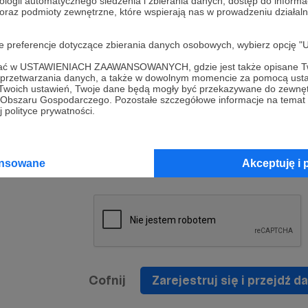
ologii automatycznego śledzenia i zbierania danych, dostęp do inform
a umowy
nie
 oraz podmioty zewnętrzne, które wspierają nas w prowadzeniu dział
nia
nięcia
nia z
* Zapoznałem się i akceptuję
Regulamin
serwisu oraz
prawo
oje preferencje dotyczące zbierania danych osobowych, wybierz op
wania
Politykę Prywatności
.
zowanemu
ofać w USTAWIENIACH ZAAWANSOWANYCH, gdzie jest także opisane Tw
 oraz
że prawo
a przetwarzania danych, a także w dowolnym momencie za pomocą usta
* Wyrażam zgodę na przetwarzanie moich danych
 Twoich ustawień, Twoje dane będą mogły być przekazywane do zewnę
h
osobowych podanych w formularzu rejestracyjnym w
go Obszaru Gospodarczego. Pozostałe szczegółowe informacje na temat
 polityce prywatności.
prawidłowego świadczenia usług serwisu Patronite.
Wyrażam zgodę na otrzymywanie drogą elektronicz
nta
informacji handlowych - newslettera. Opcja ta może
jest na
ansowane
Akceptuję i 
zmieniona w ustawieniach konta.
Cofnij
Zarejestruj się i przejdź da