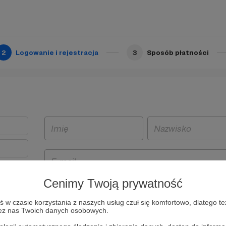
2
Logowanie i rejestracja
3
Sposób płatności
Cenimy Twoją prywatność
t
w czasie korzystania z naszych usług czuł się komfortowo, dlatego te
i i
zez nas Twoich danych osobowych.
owe będą
aw