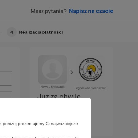
Masz pytania?
Napisz na czacie
4
Realizacja płatności
Nowy użytkownik
PogodawKarkonoszach
Już za chwilę
zostaniesz
Patronem!
ż poniżej prezentujemy Ci najważniejsze