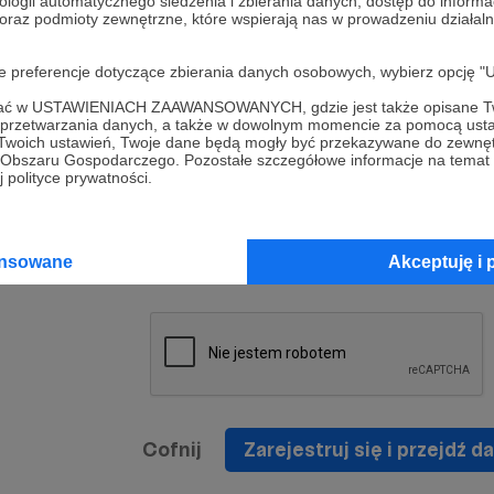
ologii automatycznego śledzenia i zbierania danych, dostęp do inform
a umowy
nie
 oraz podmioty zewnętrzne, które wspierają nas w prowadzeniu dział
nia
nięcia
nia z
* Zapoznałem się i akceptuję
Regulamin
serwisu oraz
prawo
oje preferencje dotyczące zbierania danych osobowych, wybierz op
wania
Politykę Prywatności
.
zowanemu
ofać w USTAWIENIACH ZAAWANSOWANYCH, gdzie jest także opisane Tw
 oraz
że prawo
a przetwarzania danych, a także w dowolnym momencie za pomocą usta
* Wyrażam zgodę na przetwarzanie moich danych
 Twoich ustawień, Twoje dane będą mogły być przekazywane do zewnę
h
osobowych podanych w formularzu rejestracyjnym w
go Obszaru Gospodarczego. Pozostałe szczegółowe informacje na temat
 polityce prywatności.
prawidłowego świadczenia usług serwisu Patronite.
Wyrażam zgodę na otrzymywanie drogą elektronicz
nta
informacji handlowych - newslettera. Opcja ta może
jest na
ansowane
Akceptuję i 
zmieniona w ustawieniach konta.
Cofnij
Zarejestruj się i przejdź da