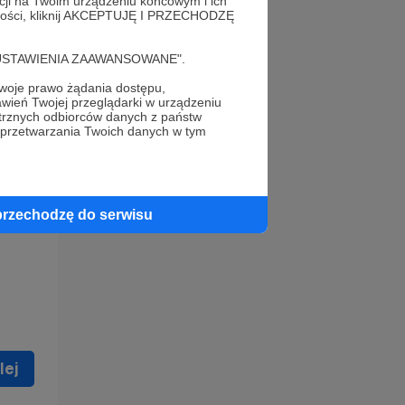
acji na Twoim urządzeniu końcowym i ich
alności, kliknij AKCEPTUJĘ I PRZECHODZĘ
cję "USTAWIENIA ZAAWANSOWANE".
oje prawo żądania dostępu,
wień Twojej przeglądarki w urządzeniu
trznych odbiorców danych z państw
 celu
 przetwarzania Twoich danych w tym
ną
 zostać
przechodzę do serwisu
lej