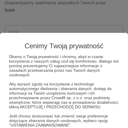
Gwarantujemy spełnienie wszystkich Twoich praw
szczególności w celu wykonania umowy zawartej z Tobą, w
wynikających z ogólnego rozporządzenia o ochronie
Rozwiń
tym do umożliwienia świadczenia usługi drogą
danych, tj. prawo dostępu, sprostowania oraz usunięcia
elektroniczną oraz pełnego korzystania z platformy
Twoich danych, ograniczenia ich przetwarzania, prawo do
Patronite.pl, w tym możliwości dokonywania oraz
ich przenoszenia, niepodlegania zautomatyzowanemu
otrzymywania wsparcia na naszej platformie oraz
podejmowaniu decyzji, w tym profilowaniu, a także prawo
dokonywania płatności.
wyrażenia sprzeciwu wobec przetwarzania Twoich danych
Cenimy Twoją prywatność
osobowych. Rejestracja dla osób niepełnoletnich możliwa
Dbamy o Twoją prywatność i chcemy, abyś w czasie
jest po przekazaniu podpisanego formularza "Zgodna na
korzystania z naszych usług czuł się komfortowo, dlatego też
założenie konta przez osobę niepełnoletnią", formularz
poniżej prezentujemy Ci najważniejsze informacje o
zasadach przetwarzania przez nas Twoich danych
dostępny jest na stronie regulaminu Patronite.pl.
osobowych.
Aby wyrazić zgody na korzystanie z technologii
automatycznego śledzenia i zbierania danych, dostęp do
informacji na Twoim urządzeniu końcowym i ich
przechowywanie przez Crowd8 sp. z o.o. oraz podmioty
zewnętrzne, które wspierają nas w prowadzeniu działalności,
kliknij AKCEPTUJĘ I PRZECHODZĘ DO SERWISU.
Jeśli chcesz dostosować lub zmienić swoje preferencje
dotyczące zbierania danych osobowych, wybierz opcję
* Zapoznałem się i akceptuję
Regulamin
serwisu oraz
Politykę
"USTAWIENIA ZAAWANSOWANE".