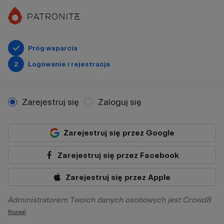
Próg wsparcia
2
Logowanie i rejestracja
Zarejestruj się
Zaloguj się
Zarejestruj się przez Google
Zarejestruj się przez Facebook
Zarejestruj się przez Apple
Administratorem Twoich danych osobowych jest Crowd8
sp. z o.o. z siedziba w Warszawie, ul. Żwirki i Wigury 16, 02-
Rozwiń
092 Warszawa. Twoje dane osobowe będą przetwarzane w