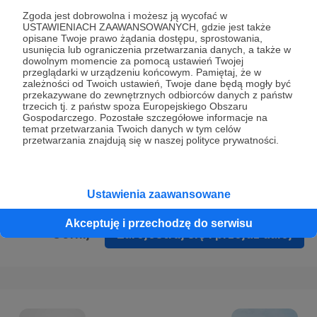
Prywatności
.
Zgoda jest dobrowolna i możesz ją wycofać w
USTAWIENIACH ZAAWANSOWANYCH, gdzie jest także
* Wyrażam zgodę na przetwarzanie moich danych
opisane Twoje prawo żądania dostępu, sprostowania,
osobowych podanych w formularzu rejestracyjnym w celu
usunięcia lub ograniczenia przetwarzania danych, a także w
dowolnym momencie za pomocą ustawień Twojej
prawidłowego świadczenia usług serwisu Patronite.
przeglądarki w urządzeniu końcowym. Pamiętaj, że w
zależności od Twoich ustawień, Twoje dane będą mogły być
Wyrażam zgodę na otrzymywanie drogą elektroniczną
przekazywane do zewnętrznych odbiorców danych z państw
trzecich tj. z państw spoza Europejskiego Obszaru
informacji handlowych - newslettera. Opcja ta może zostać
Gospodarczego. Pozostałe szczegółowe informacje na
zmieniona w ustawieniach konta.
temat przetwarzania Twoich danych w tym celów
przetwarzania znajdują się w naszej polityce prywatności.
Ustawienia zaawansowane
Akceptuję i przechodzę do serwisu
Cofnij
Zarejestruj się i przejdź dalej