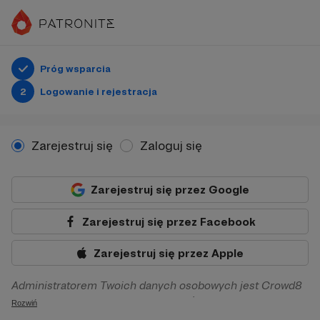
Próg wsparcia
2
Logowanie i rejestracja
Zarejestruj się
Zaloguj się
Zarejestruj się przez Google
Zarejestruj się przez Facebook
Zarejestruj się przez Apple
Administratorem Twoich danych osobowych jest Crowd8
sp. z o.o. z siedziba w Warszawie, ul. Żwirki i Wigury 16, 02-
Rozwiń
092 Warszawa. Twoje dane osobowe będą przetwarzane w