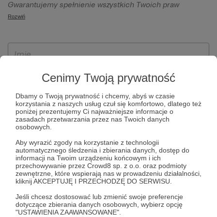
Gwarantujemy spełnienie wszystkich Twoich praw
szczególności w celu wykonania umowy zawartej z Tobą, w
wynikających z ogólnego rozporządzenia o ochronie
Rozwiń
tym do umożliwienia świadczenia usługi drogą
danych, tj. prawo dostępu, sprostowania oraz usunięcia
elektroniczną oraz pełnego korzystania z platformy
Twoich danych, ograniczenia ich przetwarzania, prawo do
Patronite.pl, w tym możliwości dokonywania oraz
ich przenoszenia, niepodlegania zautomatyzowanemu
otrzymywania wsparcia na naszej platformie oraz
podejmowaniu decyzji, w tym profilowaniu, a także prawo
dokonywania płatności.
wyrażenia sprzeciwu wobec przetwarzania Twoich danych
Cenimy Twoją prywatność
osobowych. Rejestracja dla osób niepełnoletnich możliwa
Dbamy o Twoją prywatność i chcemy, abyś w czasie
jest po przekazaniu podpisanego formularza "Zgodna na
korzystania z naszych usług czuł się komfortowo, dlatego też
założenie konta przez osobę niepełnoletnią", formularz
poniżej prezentujemy Ci najważniejsze informacje o
zasadach przetwarzania przez nas Twoich danych
dostępny jest na stronie regulaminu Patronite.pl.
osobowych.
Aby wyrazić zgody na korzystanie z technologii
automatycznego śledzenia i zbierania danych, dostęp do
informacji na Twoim urządzeniu końcowym i ich
przechowywanie przez Crowd8 sp. z o.o. oraz podmioty
zewnętrzne, które wspierają nas w prowadzeniu działalności,
kliknij AKCEPTUJĘ I PRZECHODZĘ DO SERWISU.
Jeśli chcesz dostosować lub zmienić swoje preferencje
dotyczące zbierania danych osobowych, wybierz opcję
* Zapoznałem się i akceptuję
Regulamin
serwisu oraz
Politykę
"USTAWIENIA ZAAWANSOWANE".