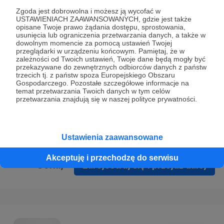
Prywatności
.
Zgoda jest dobrowolna i możesz ją wycofać w
USTAWIENIACH ZAAWANSOWANYCH, gdzie jest także
* Wyrażam zgodę na przetwarzanie moich danych
opisane Twoje prawo żądania dostępu, sprostowania,
osobowych podanych w formularzu rejestracyjnym w celu
usunięcia lub ograniczenia przetwarzania danych, a także w
dowolnym momencie za pomocą ustawień Twojej
prawidłowego świadczenia usług serwisu Patronite.
przeglądarki w urządzeniu końcowym. Pamiętaj, że w
zależności od Twoich ustawień, Twoje dane będą mogły być
Wyrażam zgodę na otrzymywanie drogą elektroniczną
przekazywane do zewnętrznych odbiorców danych z państw
trzecich tj. z państw spoza Europejskiego Obszaru
informacji handlowych - newslettera. Opcja ta może zostać
Gospodarczego. Pozostałe szczegółowe informacje na
zmieniona w ustawieniach konta.
temat przetwarzania Twoich danych w tym celów
przetwarzania znajdują się w naszej polityce prywatności.
Ustawienia zaawansowane
Akceptuję i przechodzę do serwisu
Cofnij
Zarejestruj się i przejdź dalej