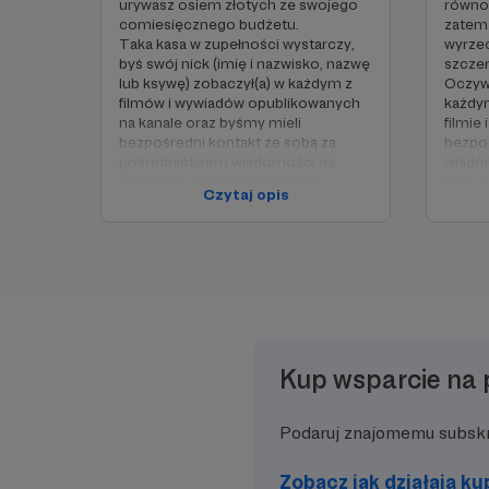
urywasz osiem złotych ze swojego
równow
comiesięcznego budżetu.
zatem 
Taka kasa w zupełności wystarczy,
wyrze
byś swój nick (imię i nazwisko, nazwę
szcze
lub ksywę) zobaczył(a) w każdym z
Oczywi
filmów i wywiadów opublikowanych
każdy
na kanale oraz byśmy mieli
filmie
bezpośredni kontakt ze sobą za
bezpo
pośrednictwem wiadomości na
wiadom
Patronite. A co najważniejsze...
tym...
Czytaj opis
każdego dnia będę ciepło o Tobie
progu 
myślał 😉
będę o
myślał
Dodat
Co zyskujesz?
otrzy
Certyf
- Twój nick (imię i nazwisko, nazwa
lub ksywa) wyświetlony w każdym
filmie i wywiadzie opublikowanym na
Co zy
Kup wsparcie na 
kanale,
- bezpośredni kontakt między nami
- Twój
za pośrednictwem wiadomości na
lub ks
Podaruj znajomemu subsk
Patronite.
filmie
kanale
- bezp
Zobacz jak działają k