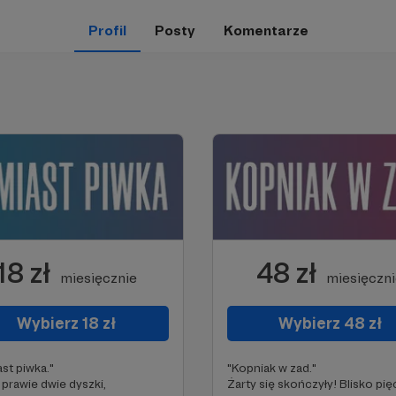
Profil
Posty
Komentarze
18 zł
48 zł
miesięcznie
miesięczn
Wybierz 18 zł
Wybierz 48 zł
st piwka."
"Kopniak w zad."
 prawie dwie dyszki,
Żarty się skończyły! Blisko pię