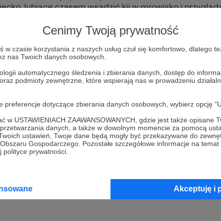
iecko, lubiące czasem wsadzić kij w mrowisko i przygląda
 Polzad można było znaleźć również na TikToku (blisko 
 hmm... a jebać TikToka! 😉
Cenimy Twoją prywatność
aram się w lekki sposób przeplatać rozrywkę z publicyst
awostkami, podróżami czy po prostu codziennym życiem, 
w czasie korzystania z naszych usług czuł się komfortowo, dlatego te
zez nas Twoich danych osobowych.
emyśleniami. Na kanale powstaje również zupełnie now
ią wywiadów/podcastów z interesującymi ludźmi, czase
ologii automatycznego śledzenia i zbierania danych, dostęp do inform
, ale zawsze mającymi coś ciekawego do powiedzenia.
 oraz podmioty zewnętrzne, które wspierają nas w prowadzeniu dział
wy ojciec zera dzieci, kochający mąż zera żon, mieszka
 współlokatorów. Niepoprawny fanatyk taniego podróżo
oje preferencje dotyczące zbierania danych osobowych, wybierz op
arciu kanał Polzad może wskoczyć na wyższy pozio
ofać w USTAWIENIACH ZAAWANSOWANYCH, gdzie jest także opisane Tw
e gdybym Cię zapewniał, że to najlepiej wydana kas
a przetwarzania danych, a także w dowolnym momencie za pomocą usta
 Twoich ustawień, Twoje dane będą mogły być przekazywane do zewnę
 Ci kit 😉
go Obszaru Gospodarczego. Pozostałe szczegółowe informacje na temat
wałaś do końca tego opisu, to gwarantuję Ci, że coś jest
 polityce prywatności.
ansowane
Akceptuję i 