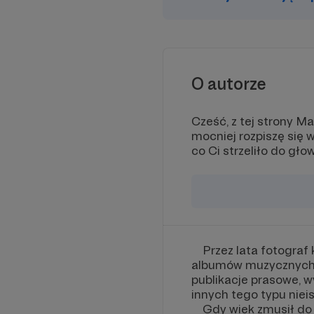
za po
Patron
- DOD
Certyf
O autorze
Cześć, z tej strony M
mocniej rozpiszę się 
co Ci strzeliło do gło
Przez lata fotograf k
albumów muzycznych, 
publikacje prasowe, w
innych tego typu niei
Gdy wiek zmusił do z