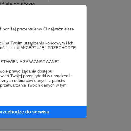
ć się co z tego
pół miliona
yką, polityką,
okraszając to często
ż poniżej prezentujemy Ci najważniejsze
y format: "GaduGadu
m znanymi, czasem
acji na Twoim urządzeniu końcowym i ich
alności, kliknij AKCEPTUJĘ I PRZECHODZĘ
jący w centrum
wania po świecie.
cję "USTAWIENIA ZAAWANSOWANE".
m praktycznie pod
oje prawo żądania dostępu,
a w Twoim życiu, to
wień Twojej przeglądarki w urządzeniu
trznych odbiorców danych z państw
 przetwarzania Twoich danych w tym
 z Tobą nie tak 😀
przechodzę do serwisu