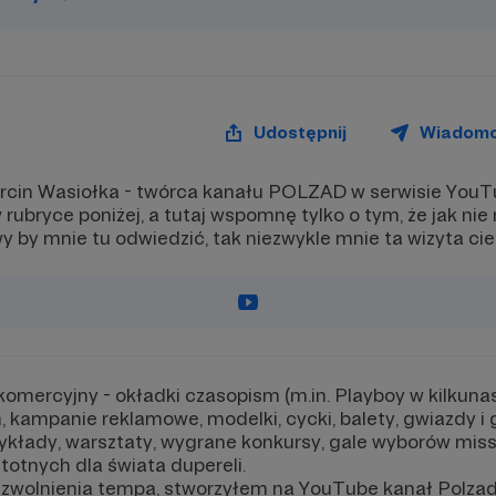
średnictwem wiadomości na
- bezpośredni kontakt między
ite,
za pośrednictwem wiadomośc
ATKOWO: cyfrowy imienny
Patronite,
ikat Patrona kanału Polzad.
- cyfrowy imienny Certyfikat P
kanału Polzad,
- DODATKOWO: pamiątkowa
pocztówka Polzadu z osobist
Udostępnij
Wiadom
podziękowaniem za wsparcie.
arcin Wasiołka - twórca kanału POLZAD w serwisie YouTu
w rubryce poniżej, a tutaj wspomnę tylko o tym, że jak n
wy by mnie tu odwiedzić, tak niezwykle mnie ta wizyta ci
omercyjny - okładki czasopism (m.in. Playboy w kilkunas
kampanie reklamowe, modelki, cycki, balety, gwiazdy i 
ykłady, warsztaty, wygrane konkursy, gale wyborów miss (j
stotnych dla świata dupereli.
wolnienia tempa, stworzyłem na YouTube kanał Polzad,