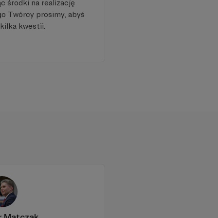
 środki na realizację
go Twórcy prosimy, abyś
kilka kwestii.
r Matczak