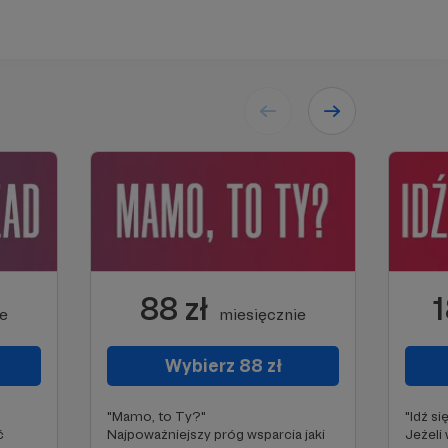
88 zł
1
ie
miesięcznie
Wybierz 88 zł
"Mamo, to Ty?"
"Idź si
ć
Najpoważniejszy próg wsparcia jaki
Jeżeli