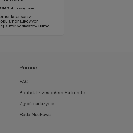
4640
zł
miesięcznie
 komentator spraw
 popularnonaukowych,
ej, autor podkastów i filmów
awie, filozofii i języku.
iu publicznym, walczy z
formacyjnymi.
Pomoc
FAQ
Kontakt z zespołem Patronite
Zgłoś nadużycie
Rada Naukowa