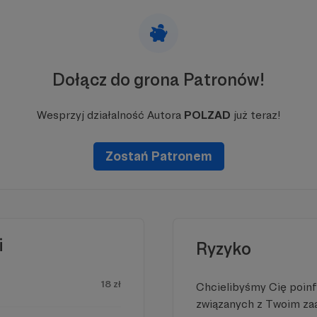
Dołącz do grona Patronów!
Wesprzyj działalność Autora
POLZAD
już teraz!
Zostań Patronem
i
Ryzyko
18 zł
Chcielibyśmy Cię poin
związanych z Twoim z