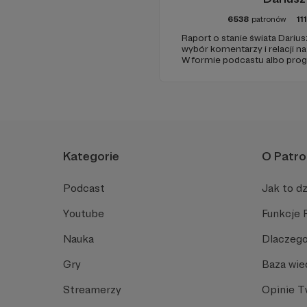
6538
patronów
11
Raport o stanie świata Darius
wybór komentarzy i relacji n
W formie podcastu albo pro
miejsc na ziemi.
Kategorie
O Patro
Podcast
Jak to dz
Youtube
Funkcje 
Nauka
Dlaczego
Gry
Baza wie
Streamerzy
Opinie 