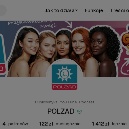
Jak to działa?
Funkcje
Treści 
Publicystyka
YouTube
Podcast
POLZAD
4
122
zł
1 412
zł
patronów
miesięcznie
łącznie