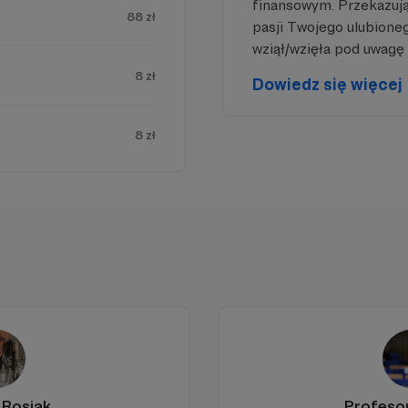
finansowym. Przekazując
88 zł
pasji Twojego ulubione
wziął/wzięła pod uwagę 
8 zł
Dowiedz się więcej
8 zł
 Rosiak
Profeso