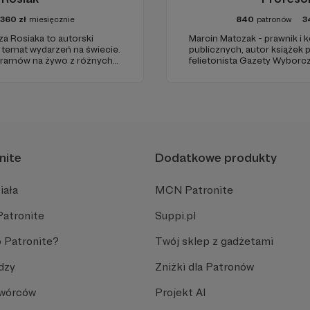
1360
zł
miesięcznie
840
patronów
3
za Rosiaka to autorski
Marcin Matczak - prawnik i
a temat wydarzeń na świecie.
publicznych, autor książek
gramów na żywo z różnych
felietonista Gazety Wyborcz
edukacyjnych. Mówi jasno o pr
Promuje umiarkowanie w życ
plemiennością i bańkami in
nite
Dodatkowe produkty
iała
MCN Patronite
Patronite
Suppi.pl
 Patronite?
Twój sklep z gadżetami
dzy
Zniżki dla Patronów
Twórców
Projekt AI