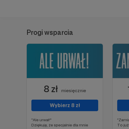
Progi wsparcia
8 zł
miesięcznie
Wybierz 8 zł
"Ale urwał!"
"Zamia
Dziękuję, że specjalnie dla mnie
To już