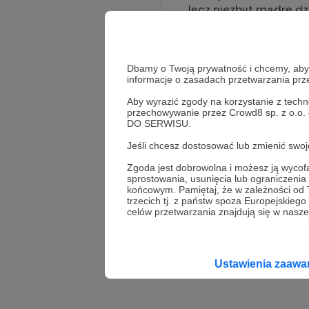
lecz niezbyt mądre dz
wyniknie. Do niedawna
obserwujących), ale...
W swoich filmikach st
sportem, nauką, ciek
Dbamy o Twoją prywatność i chcemy, abyś 
informacje o zasadach przetwarzania pr
swoimi banalnymi prz
Polzadu", będący ser
Aby wyrazić zgody na korzystanie z techn
zupełnie anonimowymi
przechowywanie przez Crowd8 sp. z o.o.
DO SERWISU.
A prywatnie? Troskli
Katowic wraz z zerem
Jeśli chcesz dostosować lub zmienić sw
Dzięki Twojemu wsp
Zgoda jest dobrowolna i możesz ją wyc
każdym względem, al
sprostowania, usunięcia lub ograniczeni
końcowym. Pamiętaj, że w zależności od
czułbym, że wciskam
trzecich tj. z państw spoza Europejskie
Jeżeli dotrwałeś/dotr
celów przetwarzania znajdują się w naszej
Ustawienia zaaw