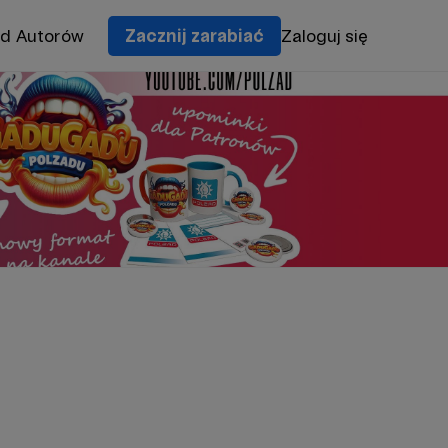
od Autorów
Zacznij zarabiać
Zaloguj się