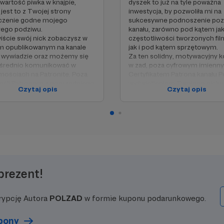
artość piwka w knajpie,
dyszek to już na tyle poważna
jest to z Twojej strony
inwestycja, by pozwoliła mi na
czenie godne mojego
sukcesywne podnoszenie po
rego podziwu.
kanału, zarówno pod kątem jak
ście swój nick zobaczysz w
częstotliwości tworzonych fi
m opublikowanym na kanale
jak i pod kątem sprzętowym.
 i wywiadzie oraz możemy się
Za ten solidny, motywacyjny k
średnio komunikować w
w zad, poza cyfrowym imienn
ościach na Patronite. Poza
Certyfikatem Patrona kanału P
 jeśli Patronom z poprzedniego
wyświetleniem Twojego nicku
Czytaj opis
Czytaj opis
obiecałem, że każdego dnia
każdym filmie i wywiadzie na k
 nich myślał, to o Tobie będę
oraz możliwością bezpośredn
 trzy razy dłużej 😂 Mało?
kontaktu między nami, otrzy
kowo drogą cyfrową
ode mnie na podany adres
masz ode mnie imienny
pamiątkową pocztówkę Polza
ikat Patrona kanału Polzad.
osobistym podziękowaniem z
Twoje cenne wsparcie.
skujesz?
prezent!
Co zyskujesz?
 nick (imię i nazwisko, nazwa
ywa) wyświetlony w każdym
- Twój nick (imię i nazwisko, 
rypcję Autora
POLZAD
w formie kuponu podarunkowego.
 i wywiadzie opublikowanym na
lub ksywa) wyświetlony w każ
,
filmie i wywiadzie opublikowa
ośredni kontakt między nami
kanale,
upony