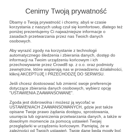
DZIĘ-KU-JE-MY
Na tym progu Twoje imię, nazwisko, pseudonim
Cenimy Twoją prywatność
albo nazwa Twojej firmy zostaną wymienione
podczas oklasków.
Dbamy o Twoją prywatność i chcemy, abyś w czasie
korzystania z naszych usług czuł się komfortowo, dlatego też
Dodatkowo z poniższych progów przysługują Ci:
poniżej prezentujemy Ci najważniejsze informacje o
- raz w miesiącu otrzymasz od nas mail z kodem
zasadach przetwarzania przez nas Twoich danych
osobowych.
zniżkowym od zakupu drugiego biletu w wysokości
10%
Aby wyrazić zgody na korzystanie z technologii
automatycznego śledzenia i zbierania danych, dostęp do
- niepublikowane nigdzie indziej zdjęcia zza kulis
informacji na Twoim urządzeniu końcowym i ich
- podwójne zaproszenie na BAL MECENASÓW i
przechowywanie przez Crowd8 sp. z o.o. oraz podmioty
zewnętrzne, które wspierają nas w prowadzeniu działalności,
DNI PATRONA
kliknij AKCEPTUJĘ I PRZECHODZĘ DO SERWISU.
- OPEN BAR w bufecie
Jeśli chcesz dostosować lub zmienić swoje preferencje
dotyczące zbierania danych osobowych, wybierz opcję
"USTAWIENIA ZAAWANSOWANE".
Patroni: 2
Zgoda jest dobrowolna i możesz ją wycofać w
USTAWIENIACH ZAAWANSOWANYCH, gdzie jest także
opisane Twoje prawo żądania dostępu, sprostowania,
usunięcia lub ograniczenia przetwarzania danych, a także w
500 zł
dowolnym momencie za pomocą ustawień Twojej
miesięcznie
przeglądarki w urządzeniu końcowym. Pamiętaj, że w
zależności od Twoich ustawień, Twoje dane będą mogły być