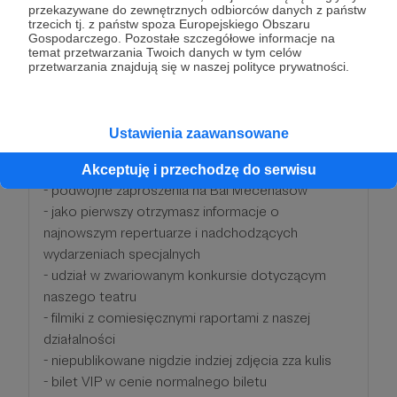
przekazywane do zewnętrznych odbiorców danych z państw
Będzie o Was głośno
trzecich tj. z państw spoza Europejskiego Obszaru
Gospodarczego. Pozostałe szczegółowe informacje na
esteś już Mecenasem, Mecenaską, osobą
temat przetwarzania Twoich danych w tym celów
Mecenasującą o ogromnej sile sprawczej. Chcemy
przetwarzania znajdują się w naszej polityce prywatności.
o tym mówić głośno! Dlatego jeśli tylko chcesz
Twoje imię i nazwisko bądź nazwa Twojej firmy
zostaną wymienione podczas oklasków.
Ustawienia zaawansowane
Dodatkowo z poniższych progów przysługują Ci:
Akceptuję i przechodzę do serwisu
- podwójne zaproszenia na Bal Mecenasów
- jako pierwszy otrzymasz informacje o
najnowszym repertuarze i nadchodzących
wydarzeniach specjalnych
- udział w zwariowanym konkursie dotyczącym
naszego teatru
- filmiki z comiesięcznymi raportami z naszej
działalności
- niepublikowane nigdzie indziej zdjęcia zza kulis
- bilet VIP w cenie normalnego biletu