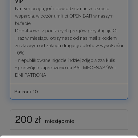
VIP
Na tym progu, jeśli odwiedzisz nas w okresie
wsparcia, wieczór umili ci OPEN BAR w naszym
bufecie.
Dodatkowo z poniższych progów przysługują Ci:
- raz w miesiącu otrzymasz od nas mail z kodem
zniżkowym od zakupu drugiego biletu w wysokości
10%
- niepublikowane nigdzie indziej zdjęcia zza kulis
- podwójne zaproszenie na BAL MECENASÓW i
DNI PATRONA
Patroni: 10
200 zł
miesięcznie