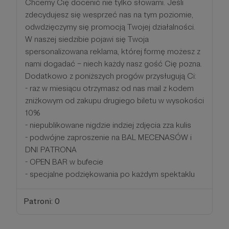
Chcemy Cię docenić nie tylko słowami. Jeśli
zdecydujesz się wesprzeć nas na tym poziomie,
odwdzięczymy się promocją Twojej działalności.
W naszej siedzibie pojawi się Twoja
spersonalizowana reklama, której formę możesz z
nami dogadać – niech każdy nasz gość Cię pozna.
Dodatkowo z poniższych progów przysługują Ci:
- raz w miesiącu otrzymasz od nas mail z kodem
zniżkowym od zakupu drugiego biletu w wysokości
10%
- niepublikowane nigdzie indziej zdjęcia zza kulis
- podwójne zaproszenie na BAL MECENASÓW i
DNI PATRONA
- OPEN BAR w bufecie
- specjalne podziękowania po każdym spektaklu
Patroni: 0