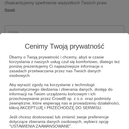
Gwarantujemy spełnienie wszystkich Twoich praw
szczególności w celu wykonania umowy zawartej z Tobą, w
wynikających z ogólnego rozporządzenia o ochronie
Rozwiń
tym do umożliwienia świadczenia usługi drogą
danych, tj. prawo dostępu, sprostowania oraz usunięcia
elektroniczną oraz pełnego korzystania z platformy
Twoich danych, ograniczenia ich przetwarzania, prawo do
Patronite.pl, w tym możliwości dokonywania oraz
ich przenoszenia, niepodlegania zautomatyzowanemu
otrzymywania wsparcia na naszej platformie oraz
podejmowaniu decyzji, w tym profilowaniu, a także prawo
dokonywania płatności.
wyrażenia sprzeciwu wobec przetwarzania Twoich danych
Cenimy Twoją prywatność
osobowych. Rejestracja dla osób niepełnoletnich możliwa
Dbamy o Twoją prywatność i chcemy, abyś w czasie
jest po przekazaniu podpisanego formularza "Zgodna na
korzystania z naszych usług czuł się komfortowo, dlatego też
założenie konta przez osobę niepełnoletnią", formularz
poniżej prezentujemy Ci najważniejsze informacje o
zasadach przetwarzania przez nas Twoich danych
dostępny jest na stronie regulaminu Patronite.pl.
osobowych.
Aby wyrazić zgody na korzystanie z technologii
automatycznego śledzenia i zbierania danych, dostęp do
informacji na Twoim urządzeniu końcowym i ich
przechowywanie przez Crowd8 sp. z o.o. oraz podmioty
zewnętrzne, które wspierają nas w prowadzeniu działalności,
kliknij AKCEPTUJĘ I PRZECHODZĘ DO SERWISU.
Jeśli chcesz dostosować lub zmienić swoje preferencje
dotyczące zbierania danych osobowych, wybierz opcję
* Zapoznałem się i akceptuję
Regulamin
serwisu oraz
Politykę
"USTAWIENIA ZAAWANSOWANE".