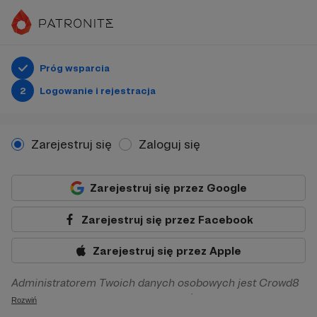
Próg wsparcia
2
Logowanie i rejestracja
Zarejestruj się
Zaloguj się
Zarejestruj się przez Google
Zarejestruj się przez Facebook
Zarejestruj się przez Apple
Administratorem Twoich danych osobowych jest Crowd8
sp. z o.o. z siedziba w Warszawie, ul. Żwirki i Wigury 16, 02-
Rozwiń
092 Warszawa. Twoje dane osobowe będą przetwarzane w