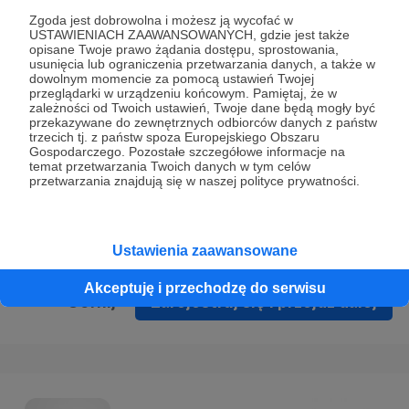
Prywatności
.
Zgoda jest dobrowolna i możesz ją wycofać w
USTAWIENIACH ZAAWANSOWANYCH, gdzie jest także
* Wyrażam zgodę na przetwarzanie moich danych
opisane Twoje prawo żądania dostępu, sprostowania,
osobowych podanych w formularzu rejestracyjnym w celu
usunięcia lub ograniczenia przetwarzania danych, a także w
dowolnym momencie za pomocą ustawień Twojej
prawidłowego świadczenia usług serwisu Patronite.
przeglądarki w urządzeniu końcowym. Pamiętaj, że w
zależności od Twoich ustawień, Twoje dane będą mogły być
Wyrażam zgodę na otrzymywanie drogą elektroniczną
przekazywane do zewnętrznych odbiorców danych z państw
trzecich tj. z państw spoza Europejskiego Obszaru
informacji handlowych - newslettera. Opcja ta może zostać
Gospodarczego. Pozostałe szczegółowe informacje na
zmieniona w ustawieniach konta.
temat przetwarzania Twoich danych w tym celów
przetwarzania znajdują się w naszej polityce prywatności.
Ustawienia zaawansowane
Akceptuję i przechodzę do serwisu
Cofnij
Zarejestruj się i przejdź dalej