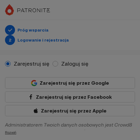
Próg wsparcia
2
Logowanie i rejestracja
Zarejestruj się
Zaloguj się
Zarejestruj się przez Google
Zarejestruj się przez Facebook
Zarejestruj się przez Apple
Administratorem Twoich danych osobowych jest Crowd8
sp. z o.o. z siedziba w Warszawie, ul. Żwirki i Wigury 16, 02-
Rozwiń
092 Warszawa. Twoje dane osobowe będą przetwarzane w