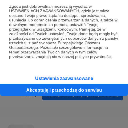
Prywatności
.
Zgoda jest dobrowolna i możesz ją wycofać w
USTAWIENIACH ZAAWANSOWANYCH, gdzie jest także
* Wyrażam zgodę na przetwarzanie moich danych
opisane Twoje prawo żądania dostępu, sprostowania,
osobowych podanych w formularzu rejestracyjnym w celu
usunięcia lub ograniczenia przetwarzania danych, a także w
dowolnym momencie za pomocą ustawień Twojej
prawidłowego świadczenia usług serwisu Patronite.
przeglądarki w urządzeniu końcowym. Pamiętaj, że w
zależności od Twoich ustawień, Twoje dane będą mogły być
Wyrażam zgodę na otrzymywanie drogą elektroniczną
przekazywane do zewnętrznych odbiorców danych z państw
trzecich tj. z państw spoza Europejskiego Obszaru
informacji handlowych - newslettera. Opcja ta może zostać
Gospodarczego. Pozostałe szczegółowe informacje na
zmieniona w ustawieniach konta.
temat przetwarzania Twoich danych w tym celów
przetwarzania znajdują się w naszej polityce prywatności.
Ustawienia zaawansowane
Akceptuję i przechodzę do serwisu
Cofnij
Zarejestruj się i przejdź dalej