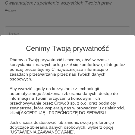
Gwarantujemy spełnienie wszystkich Twoich praw
szczególności w celu wykonania umowy zawartej z Tobą, w
wynikających z ogólnego rozporządzenia o ochronie
Rozwiń
tym do umożliwienia świadczenia usługi drogą
danych, tj. prawo dostępu, sprostowania oraz usunięcia
elektroniczną oraz pełnego korzystania z platformy
Twoich danych, ograniczenia ich przetwarzania, prawo do
Patronite.pl, w tym możliwości dokonywania oraz
ich przenoszenia, niepodlegania zautomatyzowanemu
otrzymywania wsparcia na naszej platformie oraz
podejmowaniu decyzji, w tym profilowaniu, a także prawo
dokonywania płatności.
wyrażenia sprzeciwu wobec przetwarzania Twoich danych
Cenimy Twoją prywatność
osobowych. Rejestracja dla osób niepełnoletnich możliwa
Dbamy o Twoją prywatność i chcemy, abyś w czasie
jest po przekazaniu podpisanego formularza "Zgodna na
korzystania z naszych usług czuł się komfortowo, dlatego też
założenie konta przez osobę niepełnoletnią", formularz
poniżej prezentujemy Ci najważniejsze informacje o
zasadach przetwarzania przez nas Twoich danych
dostępny jest na stronie regulaminu Patronite.pl.
osobowych.
Aby wyrazić zgody na korzystanie z technologii
automatycznego śledzenia i zbierania danych, dostęp do
informacji na Twoim urządzeniu końcowym i ich
przechowywanie przez Crowd8 sp. z o.o. oraz podmioty
zewnętrzne, które wspierają nas w prowadzeniu działalności,
kliknij AKCEPTUJĘ I PRZECHODZĘ DO SERWISU.
Jeśli chcesz dostosować lub zmienić swoje preferencje
dotyczące zbierania danych osobowych, wybierz opcję
* Zapoznałem się i akceptuję
Regulamin
serwisu oraz
Politykę
"USTAWIENIA ZAAWANSOWANE".